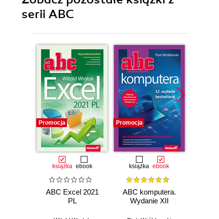
serii ABC
Promocja
Promocja
Promocj
książka
ebook
książka
ebook
ksią
ABC Excel 2021
ABC komputera.
ABC E
PL
Wydanie XII