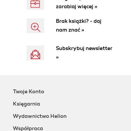
zarabiaj więcej »
Rozdział 3. Przygotowanie obsługi poczty e-mail
(53)
Brak książki? - daj
Definiowanie konta e-mail (53)
nam znać »
Importowanie ustawień pocztowych (58)
Importowanie książki adresowej i poczty (60)
Subskrybuj newsletter
Modyfikowanie ustawień konta pocztowego (61)
Wyświetlanie ustawień konta e-mail (62)
»
Usuwanie konta e-mail (63)
Ustawianie konta jako domyślnego (63)
Podsumowanie (64)
Rozdział 4. Obsługa poczty przychodzącej (65)
Twoje Konto
Foldery poczty (66)
Nawigacja między folderami poczty (67)
Księgarnia
Otrzymywanie wiadomości e-mail (69)
Automatyczne pobieranie poczty e-mail (69)
Wydawnictwo Helion
Ręczne pobieranie poczty (72)
Współpraca
Powiadamianie o nadejściu nowych wiadomości