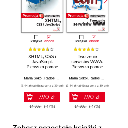
Promocja
Promocja
Promocj
książka
ebook
książka
ebook
ksią
XHTML, CSS i
Tworzenie
Interne
JavaScript.
serwisów WWW.
pra
Pierwsza pomoc
Pierwsza pomoc
Wy
Maria Sokół
,
Radosław Sokół
Maria Sokół
,
Radosław Sokół
Maria So
(7,44 zł najniższa cena z 30 dni)
(7,44 zł najniższa cena z 30 dni)
(9,95 zł najn
7.90 zł
7.90 zł
14.90zł
(-47%)
14.90zł
(-47%)
19.9
Zobacz pozostałe książki z