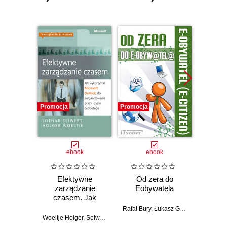
Promocja
Promocja
Promocj
ebook
ebook
Efektywne
Od zera do
Micros
zarządzanie
Eobywatela
201
czasem. Jak
wykorzystać
Rafał Bury
,
Łukasz Galos
Microsoft Outlook
Woeltje Holger
,
Seiwert Lothar
Joa
do zorganizowania