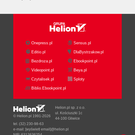
(73)
Czytanie poczty e-mail (75)
Modyfikowanie układu okna i sposobu
prezentowania wiadomości e-mail (77)
Okienko odczytu (77)
Skrzynka odbiorcza (79)
Onepress.pl
Sensus.pl
Oznaczenia wiadomości e-mail (81)
Editio.pl
DlaBystrzakow.pl
Wiadomości nieprzeczytane i przeczytane
Bezdroza.pl
Ebookpoint.pl
(81)
Oflagowywanie wiadomości (84)
Videopoint.pl
Beya.pl
Ważność wiadomości e-mail (86)
Czytalisek.pl
Sploty
Okno Opcje wiadomości (87)
Biblio.Ebookpoint.pl
Obsługa załączników poczty e-mail (88)
Drukowanie wiadomości e-mail (91)
Wyszukiwanie wiadomości i tekstu w wiadomości
Helion.pl sp. z o.o.
(92)
ul. Kościuszki 1c
© Helion.pl 1991-2026
44-100 Gliwice
Wyszukiwanie wiadomości e-mail (92)
tel. (32) 230-98-63
Wyszukiwanie wiadomości e-mail przy
e-mail:
[wyświetl email]@helion.pl
użyciu zdefiniowanych kryteriów (94)
NIP: 6312636254