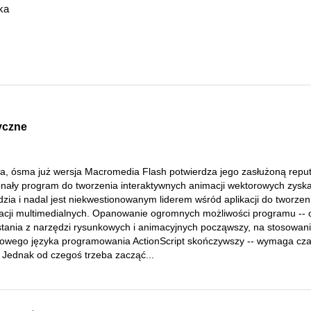
ka
yczne
na, ósma już wersja Macromedia Flash potwierdza jego zasłużoną reput
nały program do tworzenia interaktywnych animacji wektorowych zysk
zia i nadal jest niekwestionowanym liderem wśród aplikacji do tworzen
kacji multimedialnych. Opanowanie ogromnych możliwości programu -- 
stania z narzędzi rysunkowych i animacyjnych począwszy, na stosowan
towego języka programowania ActionScript skończywszy -- wymaga cza
. Jednak od czegoś trzeba zacząć...