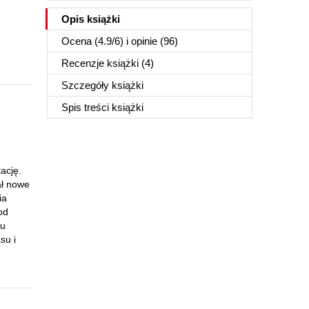
Opis
książki
Ocena (
4.9
/
6
) i opinie (96)
Recenzje
książki
(4)
Szczegóły
książki
Spis treści
książki
ację.
ał nowe
ia
od
iu
su i