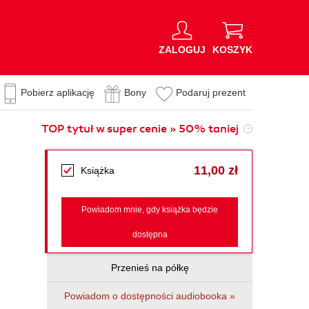
ZALOGUJ
KOSZYK
Pobierz aplikację
Bony
Podaruj prezent
TOP tytuł w super cenie » 50% taniej
11,00 zł
Książka
Powiadom mnie, gdy książka będzie
dostępna
Przenieś na półkę
Powiadom o dostępności audiobooka »