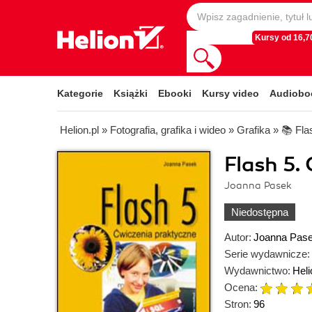
Kursy od 16,70
Kategorie
Książki
Ebooki
Kursy video
Audiobo
Helion.pl
»
Fotografia, grafika i wideo
»
Grafika
»
📚 Fla
Flash 5.
Joanna Pasek
Niedostępna
Autor:
Joanna Pas
Serie wydawnicze:
Wydawnictwo:
Heli
Ocena:
Stron:
96