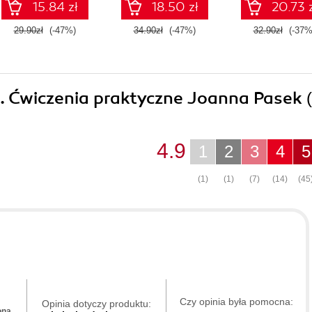
15.84 zł
18.50 zł
20.73 
29.90zł
(-47%)
34.90zł
(-47%)
32.90zł
(-37%
 5. Ćwiczenia praktyczne Joanna Pasek
4.9
1
2
3
4
5
(1)
(1)
(7)
(14)
(45
Czy opinia była pomocna:
Opinia dotyczy produktu:
ona