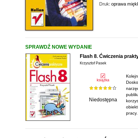
Druk:
oprawa mięk
SPRAWDŹ NOWE WYDANIE
Flash 8. Ćwiczenia prakt
Krzysztof Pasek
Kolej
książka
Dosko
narzęd
publi
Niedostępna
korzy
obiek
pracy