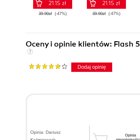
21.15 zł
21.15 zł
39.90zł
(-47%)
39.90zł
(-47%)
Oceny i opinie klientów: Flash
Dodaj opinię
Opinia: Dariusz
Opinia
Kaźmierczak
niepotwierdz