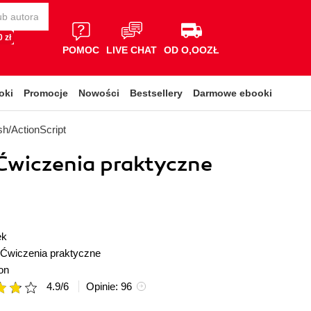
 zł
POMOC
LIVE CHAT
OD O,OOZŁ
oki
Promocje
Nowości
Bestsellery
Darmowe ebooki
sh/ActionScript
 Ćwiczenia praktyczne
ek
Ćwiczenia praktyczne
on
4.9
/
6
Opinie:
96