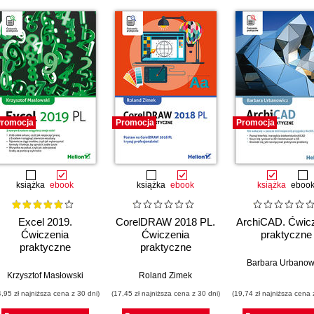
romocja
Promocja
Promocja
książka
ebook
książka
ebook
książka
eboo
Excel 2019.
CorelDRAW 2018 PL.
ArchiCAD. Ćwic
Ćwiczenia
Ćwiczenia
praktyczne
praktyczne
praktyczne
Barbara Urbanow
Krzysztof Masłowski
Roland Zimek
4,95 zł najniższa cena z 30 dni)
(17,45 zł najniższa cena z 30 dni)
(19,74 zł najniższa cena 