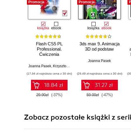
Promocja
Promocja
P
książka
ebook
książka
ebook
Flash CS5 PL
3ds max 9. Animacja
Professional.
3D od podstaw
Ćwiczenia
praktyczne
Joanna Pasek
Joanna Pasek
,
Krzysztof Pasek
(17,94 zł najniższa cena z 30 dni)
(29,49 zł najniższa cena z 30 dni)
(3
18.84 zł
31.27 zł
29.90zł
(-37%)
59.00zł
(-47%)
Zobacz pozostałe książki z seri