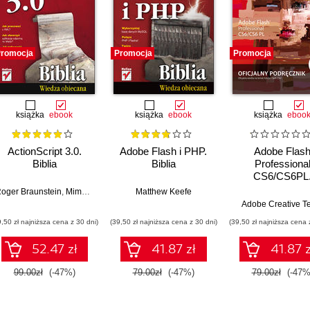
romocja
Promocja
Promocja
książka
ebook
książka
ebook
książka
eboo
ActionScript 3.0.
Adobe Flash i PHP.
Adobe Flas
Biblia
Biblia
Professiona
CS6/CS6PL
Oficjalny podręc
oger Braunstein
,
Mims H. Wright
,
Joshua J. Noble
Matthew Keefe
Adobe Creative 
9,50 zł najniższa cena z 30 dni)
(39,50 zł najniższa cena z 30 dni)
(39,50 zł najniższa cena 
52.47 zł
41.87 zł
41.87 z
99.00zł
(-47%)
79.00zł
(-47%)
79.00zł
(-47%