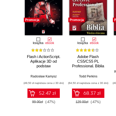
Promocja
Promocja
P
książka
ebook
książka
ebook
Flash i ActionScript.
Adobe Flash
Aplikacje 3D od
CS5/CS5 PL
podstaw
Professional. Biblia
R
Radosław Kamysz
Todd Perkins
(49,50 zł najniższa cena z 30 dni)
(64,50 zł najniższa cena z 30 dni)
(4
52.47 zł
68.37 zł
99.00zł
(-47%)
129.00zł
(-47%)