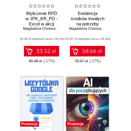
Wyliczenie RPD
Ewidencja
w JPK_KR_PD -
środków trwałych
Excel w akcji
na potrzeby
Magdalena Chomuszko
raportowania JPK
Magdalena Chomuszko
(40,38 zł najniższa cena z 30 dni)
(70,67 zł najniższa cena z 30 dni)
33.52 zł
58.66 zł
40.38 zł
(-17%)
70.67 zł
(-17%)
Promocja
Promocja