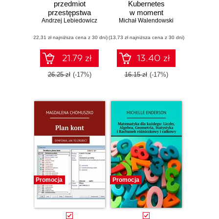
przedmiot
Kubernetes
przestępstwa
w moment
Andrzej Lebiedowicz
Michał Walendowski
(22,31 zł najniższa cena z 30 dni)
(13,73 zł najniższa cena z 30 dni)
21.79 zł
13.40 zł
26.25 zł
(-17%)
16.15 zł
(-17%)
Promocja
Promocja