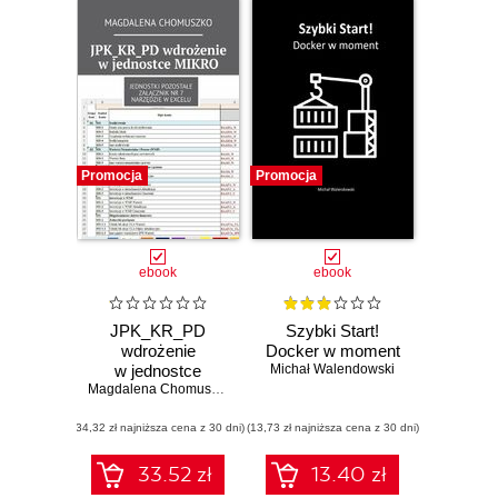
Promocja
Promocja
ebook
ebook
JPK_KR_PD
Szybki Start!
wdrożenie
Docker w moment
w jednostce
Michał Walendowski
MIKRO
Magdalena Chomuszko
(34,32 zł najniższa cena z 30 dni)
(13,73 zł najniższa cena z 30 dni)
33.52 zł
13.40 zł