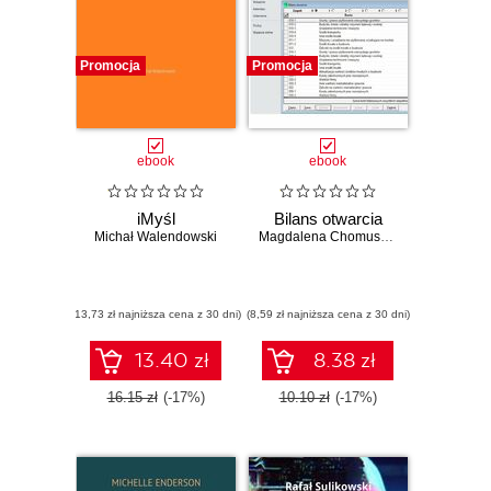
Promocja
Promocja
ebook
ebook
iMyśl
Bilans otwarcia
Michał Walendowski
Magdalena Chomuszko
(13,73 zł najniższa cena z 30 dni)
(8,59 zł najniższa cena z 30 dni)
13.40 zł
8.38 zł
16.15 zł
(-17%)
10.10 zł
(-17%)