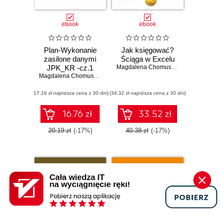
ebook
ebook
Plan-Wykonanie
Jak księgować?
zasilone danymi
Ściąga w Excelu
JPK_KR -cz.1
Magdalena Chomuszko
Magdalena Chomuszko
(17,16 zł najniższa cena z 30 dni)
(34,32 zł najniższa cena z 30 dni)
16.76 zł
33.52 zł
20.19 zł
(-17%)
40.38 zł
(-17%)