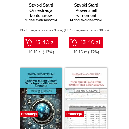
Szybki Start!
Szybki Start!
Orkiestracja
PowerShell
kontenerów
w moment
Michał Walendowski
w moment
Michał Walendowski
(13,73 zł najniższa cena z 30 dni)
(13,73 zł najniższa cena z 30 dni)
13.40 zł
13.40 zł
16.15 zł
(-17%)
16.15 zł
(-17%)
Promocja
Promocja