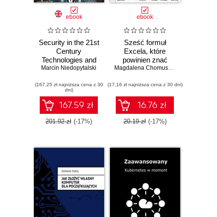
ebook
ebook
Security in the 21st
Sześć formuł
Century
Excela, które
Technologies and
powinien znać
Marcin Niedopytalski
Protection
każdy księgowy
Magdalena Chomuszko
Strategies
(167,25 zł najniższa cena z 30
(17,16 zł najniższa cena z 30 dni)
dni)
167.59 zł
16.76 zł
201.92 zł
(-17%)
20.19 zł
(-17%)