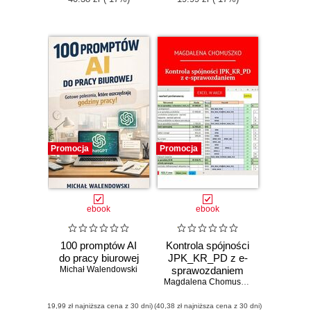
Promocja
Promocja
ebook
ebook
100 promptów AI
Kontrola spójności
do pracy biurowej
JPK_KR_PD z e-
Michał Walendowski
sprawozdaniem
Magdalena Chomuszko
(19,99 zł najniższa cena z 30 dni)
(40,38 zł najniższa cena z 30 dni)