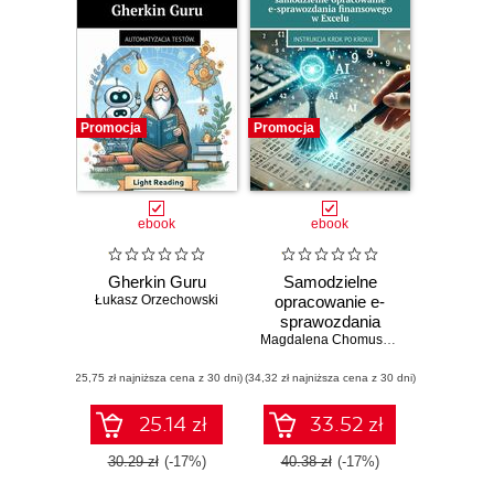
Promocja
Promocja
ebook
ebook
Gherkin Guru
Samodzielne
Łukasz Orzechowski
opracowanie e-
sprawozdania
finansowego
Magdalena Chomuszko
w Excelu
(25,75 zł najniższa cena z 30 dni)
(34,32 zł najniższa cena z 30 dni)
25.14 zł
33.52 zł
30.29 zł
(-17%)
40.38 zł
(-17%)