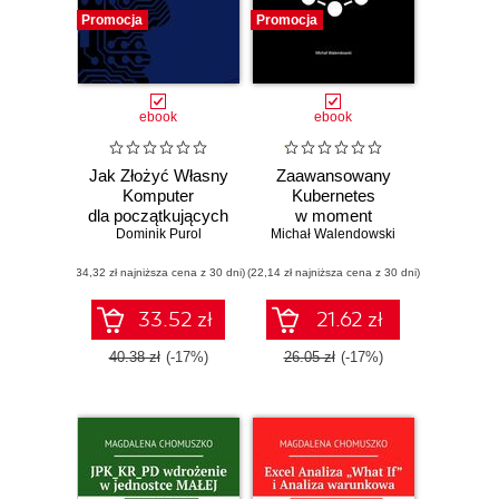
Promocja
Promocja
ebook
ebook
Jak Złożyć Własny
Zaawansowany
Komputer
Kubernetes
dla początkujących
w moment
Dominik Purol
Michał Walendowski
(34,32 zł najniższa cena z 30 dni)
(22,14 zł najniższa cena z 30 dni)
33.52 zł
21.62 zł
40.38 zł
(-17%)
26.05 zł
(-17%)