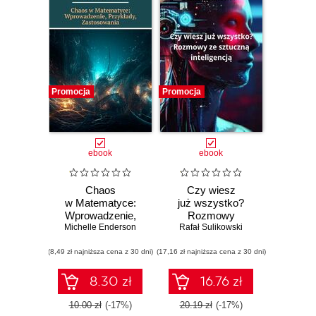
Promocja
Promocja
ebook
ebook
Chaos
Czy wiesz
w Matematyce:
już wszystko?
Wprowadzenie,
Rozmowy
Michelle Enderson
Przykłady,
Rafał Sulikowski
ze sztuczną
Zastosowania
inteligencją
(8,49 zł najniższa cena z 30 dni)
(17,16 zł najniższa cena z 30 dni)
8.30 zł
16.76 zł
10.00 zł
(-17%)
20.19 zł
(-17%)