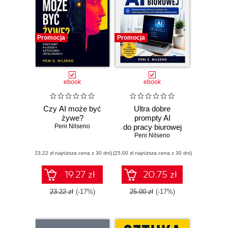
Promocja
Promocja
ebook
ebook
Czy AI może być
Ultra dobre
żywe?
prompty AI
Peni Nilseno
do pracy biurowej
Peni Nilseno
(23,22 zł najniższa cena z 30 dni)
(25,00 zł najniższa cena z 30 dni)
19.27 zł
20.75 zł
23.22 zł
(-17%)
25.00 zł
(-17%)