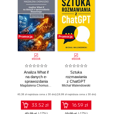
Promocja
Promocja
ebook
ebook
Analiza What if
Sztuka
na danych e-
rozmawiania
sprawozdania
z ChatGPT
finasowego
Magdalena Chomuszko
Michał Walendowski
(40,38 zł najniższa cena z 30 dni)
(19,99 zł najniższa cena z 30 dni)
33.52 zł
16.59 zł
40.38 zł
(-17%)
19.99 zł
(-17%)