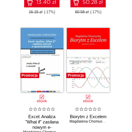
13.40 zł
50.28 zł
16.15 zł
(-17%)
60.58 zł
(-17%)
Promocja
Promocja
ebook
ebook
Excel: Analiza
Biorytm z Excelem
"What if" zasilana
Magdalena Chomuszko
nowym e-