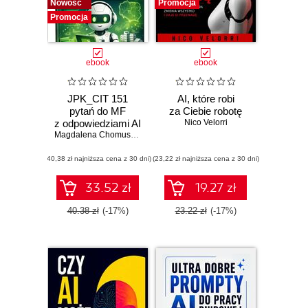
Nowość
Promocja
Promocja
ebook
ebook
JPK_CIT 151
AI, które robi
pytań do MF
za Ciebie robotę
z odpowiedziami AI
Nico Velorri
zgodnie z oficjalną
Magdalena Chomuszko
dokumentacją
(40,38 zł najniższa cena z 30 dni)
(23,22 zł najniższa cena z 30 dni)
33.52 zł
19.27 zł
40.38 zł
(-17%)
23.22 zł
(-17%)