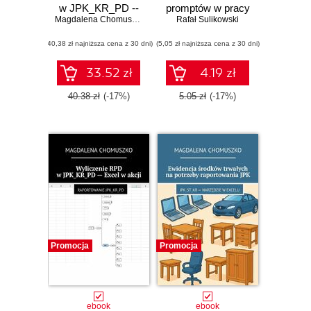
w JPK_KR_PD --
promptów w pracy
Excel w akcji
Magdalena Chomuszko
z generatywną
Rafał Sulikowski
sztuczną
(40,38 zł najniższa cena z 30 dni)
(5,05 zł najniższa cena z 30 dni)
inteligencją
33.52 zł
4.19 zł
40.38 zł
(-17%)
5.05 zł
(-17%)
Promocja
Promocja
ebook
ebook