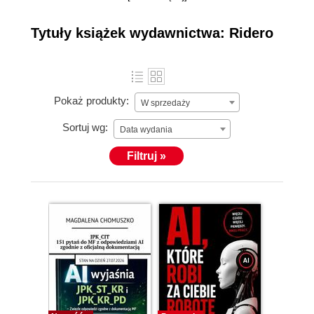
bezpłatnie przekształcisz tekst
(np. plik Worda) w prawdziwą książkę w formacie
Tytuły książek wydawnictwa: Ridero
elektronicznym i/lub książkę drukowaną, z
możliwością sprzedaży w księgarniach internetowych.
Pokaż produkty:
W sprzedaży
Sortuj wg:
Data wydania
Filtruj »