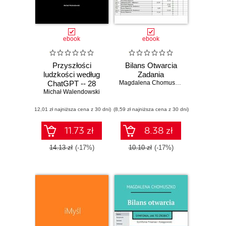
ebook
ebook
Przyszłości
Bilans Otwarcia
ludzkości według
Zadania
ChatGPT -- 28
Magdalena Chomuszko
Michał Walendowski
scenariuszy
przedstawionych
(12,01 zł najniższa cena z 30 dni)
przez AI
(8,59 zł najniższa cena z 30 dni)
11.73 zł
8.38 zł
14.13 zł
(-17%)
10.10 zł
(-17%)