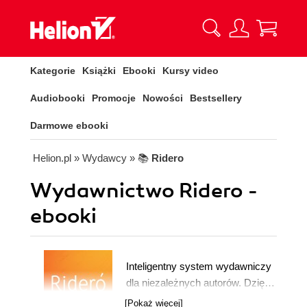
Kategorie
Książki
Ebooki
Kursy video
Audiobooki
Promocje
Nowości
Bestsellery
Darmowe ebooki
Helion.pl
» Wydawcy
» 📚
Ridero
Wydawnictwo Ridero -
ebooki
Inteligentny system wydawniczy
dla niezależnych autorów. Dzięki
Ridero w ciągu kilku minut
[Pokaż więcej]