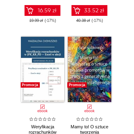
16.59 zł
33.52 zł
19.99 zł
(-17%)
40.38 zł
(-17%)
Promocja
Promocja
ebook
ebook
Weryfikacja
Mamy to! O sztuce
rozrachunków
tworzenia