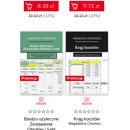
8.38 zł
11.73 zł
10.10 zł
(-17%)
14.13 zł
(-17%)
Promocja
Promocja
ebook
ebook
Bardzo użyteczne
Krąg kosztów
Zestawienie
Magdalena Chomuszko
Obrotów i Sald