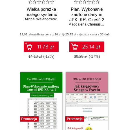
Wielka porażka
Plan. Wykonanie
małego systemu
zasilone danymi
Michał Walendowski
JPK_KR. Część 2
Magdalena Chomuszko
(12,01 zł najniższa cena z 30 dni)
(25,75 zł najniższa cena z 30 dni)
11.73 zł
25.14 zł
14.13 zł
(-17%)
30.29 zł
(-17%)
Promocja
Promocja