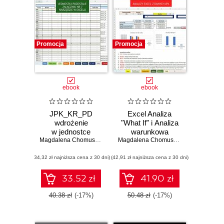
Promocja
Promocja
ebook
ebook
JPK_KR_PD
Excel Analiza
wdrożenie
"What If" i Analiza
w jednostce
warunkowa
MAŁEJ
Magdalena Chomuszko
Magdalena Chomuszko
(34,32 zł najniższa cena z 30 dni)
(42,91 zł najniższa cena z 30 dni)
33.52 zł
41.90 zł
40.38 zł
(-17%)
50.48 zł
(-17%)