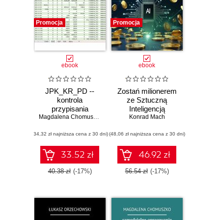
Promocja
Promocja
ebook
ebook
JPK_KR_PD --
Zostań milionerem
kontrola
ze Sztuczną
przypisania
Inteligencją
znaczników
Magdalena Chomuszko
Konrad Mach
do kont
(34,32 zł najniższa cena z 30 dni)
księgowych
(48,06 zł najniższa cena z 30 dni)
33.52 zł
46.92 zł
40.38 zł
(-17%)
56.54 zł
(-17%)