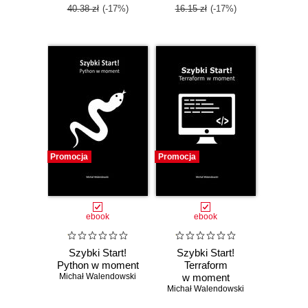
40.38 zł
(-17%)
16.15 zł
(-17%)
Promocja
Promocja
ebook
ebook
Szybki Start!
Szybki Start!
Python w moment
Terraform
Michał Walendowski
w moment
Michał Walendowski