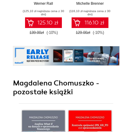
Certification Guide.
systems and a
buildi
Werner Rall
Michelle Brenner
Jer
Gain Azure
resilient career
mainta
(125,10 zł najniższa cena z 30
(116,10 zł najniższa cena z 30
(134,10 zł 
DevOps expertise,
pe
dni)
dni)
pass the AZ-400
softwa
125.10 zł
116.10 zł
with confidence,
E
and boost your
139.00zł
(-10%)
129.00zł
(-10%)
149.0
cloud career
Magdalena Chomuszko -
pozostałe książki