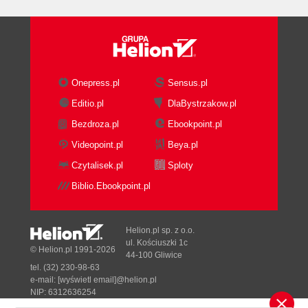
Onepress.pl
Sensus.pl
Editio.pl
DlaBystrzakow.pl
Bezdroza.pl
Ebookpoint.pl
Videopoint.pl
Beya.pl
Czytalisek.pl
Sploty
Biblio.Ebookpoint.pl
Helion.pl sp. z o.o.
ul. Kościuszki 1c
© Helion.pl 1991-2026
44-100 Gliwice
tel. (32) 230-98-63
e-mail:
[wyświetl email]@helion.pl
NIP: 6312636254
Regon: 241989027