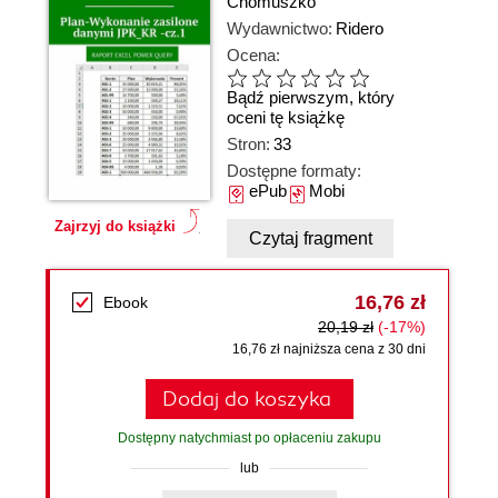
Chomuszko
Wydawnictwo:
Ridero
Ocena:
Bądź pierwszym, który
oceni tę książkę
Stron:
33
Dostępne formaty:
ePub
Mobi
Zajrzyj do książki
Czytaj fragment
16,76 zł
Ebook
20,19 zł
(-17%)
16,76 zł najniższa cena z 30 dni
Dodaj do koszyka
Dostępny natychmiast po opłaceniu zakupu
lub