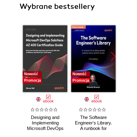
Wybrane bestsellery
Nowość
Nowość
Nowość
Promocja
Promocja
Promocj
ebook
ebook
Designing and
The Software
Poli
Implementing
Engineer's Library.
Prog
Microsoft DevOps
A runbook for
Prin
Solutions AZ 400
building reliable
prac