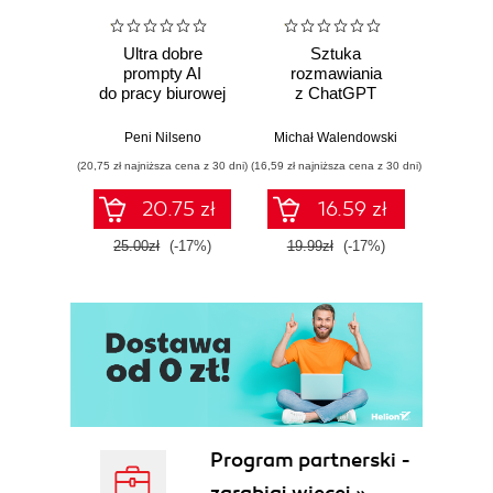
Ultra dobre
Sztuka
100 p
prompty AI
rozmawiania
do pra
do pracy biurowej
z ChatGPT
Michał
Peni Nilseno
Michał Walendowski
(20,75 zł najniższa cena z 30 dni)
(16,59 zł najniższa cena z 30 dni)
(16,59 zł naj
20.75 zł
16.59 zł
25.00zł
(-17%)
19.99zł
(-17%)
19.9
Program partnerski -