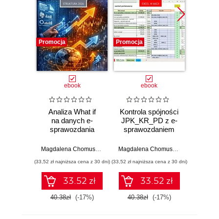
Promocja
Promocja
Promocj
ebook
ebook
Analiza What if
Kontrola spójności
Wer
na danych e-
JPK_KR_PD z e-
rozr
sprawozdania
sprawozdaniem
w JPK
finasowego
Exce
Magdalena Chomuszko
Magdalena Chomuszko
(33,52 zł najniższa cena z 30 dni)
(33,52 zł najniższa cena z 30 dni)
(33,52 zł naj
33.52 zł
33.52 zł
40.38zł
(-17%)
40.38zł
(-17%)
40.3