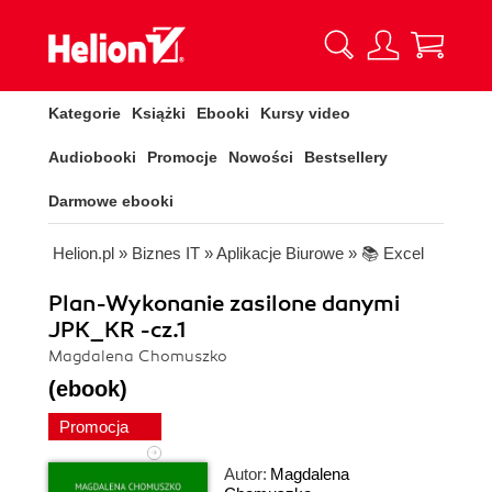
Kategorie
Książki
Ebooki
Kursy video
Audiobooki
Promocje
Nowości
Bestsellery
Darmowe ebooki
Helion.pl
»
Biznes IT
»
Aplikacje Biurowe
»
📚 Excel
Plan-Wykonanie zasilone danymi
JPK_KR -cz.1
Magdalena Chomuszko
(ebook)
Promocja
Autor:
Magdalena