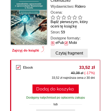
Chomuszko
Wydawnictwo:
Ridero
Ocena:
Bądź pierwszym, który
oceni tę książkę
Stron:
59
Dostępne formaty:
ePub
Mobi
Zajrzyj do książki
Czytaj fragment
33,52 zł
Ebook
40,38 zł
(-17%)
33,52 zł najniższa cena z 30 dni
Dodaj do koszyka
Dostępny natychmiast po opłaceniu zakupu
lub