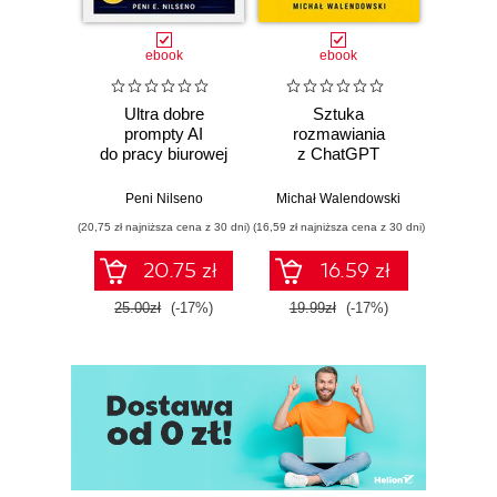
ebook
ebook
Ultra dobre
Sztuka
100 p
prompty AI
rozmawiania
do pra
do pracy biurowej
z ChatGPT
Michał
Peni Nilseno
Michał Walendowski
(20,75 zł najniższa cena z 30 dni)
(16,59 zł najniższa cena z 30 dni)
(16,59 zł naj
20.75 zł
16.59 zł
25.00zł
(-17%)
19.99zł
(-17%)
19.9