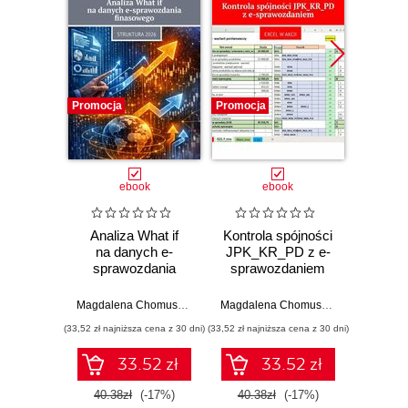
Promocja
Promocja
Promocj
ebook
ebook
Analiza What if
Kontrola spójności
Wer
na danych e-
JPK_KR_PD z e-
rozr
sprawozdania
sprawozdaniem
w JPK
finasowego
Exce
Magdalena Chomuszko
Magdalena Chomuszko
(33,52 zł najniższa cena z 30 dni)
(33,52 zł najniższa cena z 30 dni)
(33,52 zł naj
33.52 zł
33.52 zł
40.38zł
(-17%)
40.38zł
(-17%)
40.3