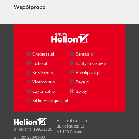
Współpraca
Onepress.pl
Sensus.pl
Editio.pl
DlaBystrzakow.pl
Bezdroza.pl
Ebookpoint.pl
Videopoint.pl
Beya.pl
Czytalisek.pl
Sploty
Biblio.Ebookpoint.pl
Helion.pl sp. z o.o.
ul. Kościuszki 1c
© Helion.pl 1991-2026
44-100 Gliwice
tel. (32) 230-98-63