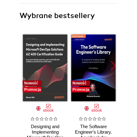
Wybrane bestsellery
Nowość
Nowość
Nowość
Promocja
Promocja
Promocj
ebook
ebook
Designing and
The Software
Poli
Implementing
Engineer's Library.
Prog