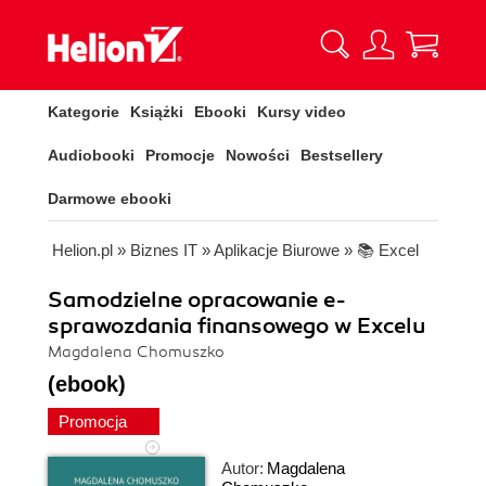
Kategorie
Książki
Ebooki
Kursy video
Audiobooki
Promocje
Nowości
Bestsellery
Darmowe ebooki
Helion.pl
»
Biznes IT
»
Aplikacje Biurowe
»
📚 Excel
Samodzielne opracowanie e-
sprawozdania finansowego w Excelu
Magdalena Chomuszko
(ebook)
Promocja
Autor:
Magdalena