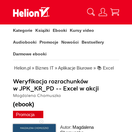
Kategorie
Książki
Ebooki
Kursy video
Audiobooki
Promocje
Nowości
Bestsellery
Darmowe ebooki
Helion.pl
»
Biznes IT
»
Aplikacje Biurowe
»
📚 Excel
Weryfikacja rozrachunków
w JPK_KR_PD -- Excel w akcji
Magdalena Chomuszko
(ebook)
Promocja
Autor:
Magdalena