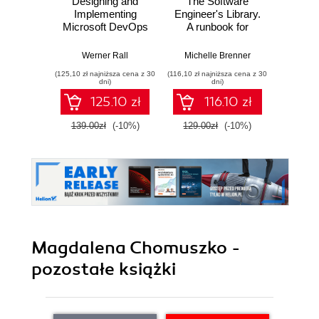
Designing and
The Software
Poli
Implementing
Engineer's Library.
Prog
Microsoft DevOps
A runbook for
Prin
Solutions AZ 400
building reliable
prac
Certification Guide.
systems and a
buildi
Werner Rall
Michelle Brenner
Jer
Gain Azure
resilient career
mainta
(125,10 zł najniższa cena z 30
(116,10 zł najniższa cena z 30
(134,10 zł 
DevOps expertise,
pe
dni)
dni)
pass the AZ-400
softwa
125.10 zł
116.10 zł
with confidence,
E
and boost your
139.00zł
(-10%)
129.00zł
(-10%)
149.0
cloud career
Magdalena Chomuszko -
pozostałe książki