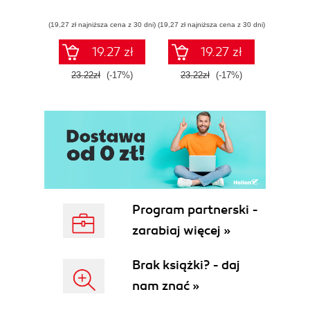
Pen
(19,27 zł najniższa cena z 30 dni)
(19,27 zł najniższa cena z 30 dni)
(20,75 zł naj
19.27 zł
19.27 zł
23.22zł
(-17%)
23.22zł
(-17%)
25.0
Program partnerski -
zarabiaj więcej »
Brak książki? - daj
nam znać »