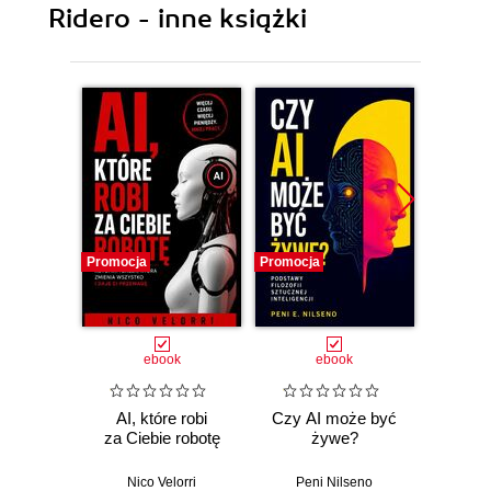
Ridero - inne książki
Promocja
Promocja
Promocj
ebook
ebook
AI, które robi
Czy AI może być
Ult
za Ciebie robotę
żywe?
pr
do pra
Nico Velorri
Peni Nilseno