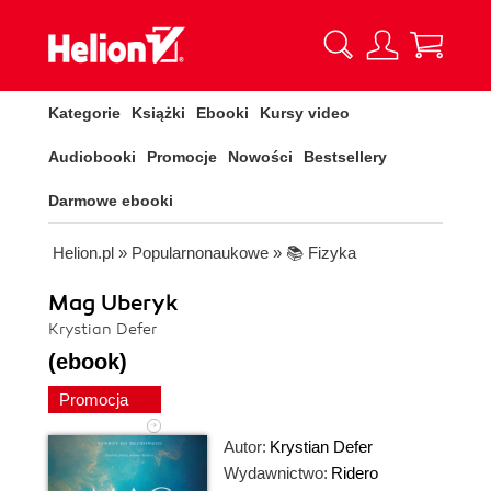
Kategorie
Książki
Ebooki
Kursy video
Audiobooki
Promocje
Nowości
Bestsellery
Darmowe ebooki
Helion.pl
»
Popularnonaukowe
»
📚 Fizyka
Mag Uberyk
Krystian Defer
(ebook)
Promocja
Autor:
Krystian Defer
Wydawnictwo:
Ridero