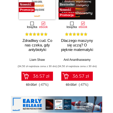
Nowość
Bestseller
Nowość
Promocja
Nowość
Promocj
Promocja
książka
ebook
książka
ebook
ksią
Zdradliwy cud. Co
Dlaczego maszyny
Działo 
nas czeka, gdy
się uczą? O
lewit
antybiotyki
pięknie matematyki
Zwario
przestaną działać
i działaniu
i j
współczesnej
poważn
Liam Shaw
Anil Ananthaswamy
Carl
sztucznej
(34,50 zł najniższa cena z 30 dni)
(34,50 zł najniższa cena z 30 dni)
(29,95 zł naj
inteligencji
36.57 zł
36.57 zł
69.00zł
(-47%)
69.00zł
(-47%)
59.9