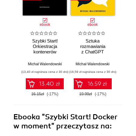
ebook
ebook
Szybki Start!
Sztuka
100 p
Orkiestracja
rozmawiania
do pra
kontenerów
z ChatGPT
w moment
Michał
Michał Walendowski
Michał Walendowski
(13,40 zł najniższa cena z 30 dni)
(16,59 zł najniższa cena z 30 dni)
(16,59 zł naj
13.40 zł
16.59 zł
16.15zł
(-17%)
19.99zł
(-17%)
19.9
Ebooka
"Szybki Start! Docker
w moment"
przeczytasz na: