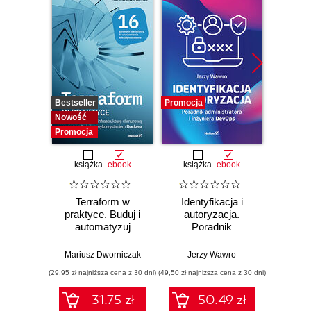
Bestseller
Promocja
Promocj
Nowość
Promocja
książka
ebook
książka
ebook
ksią
Terraform w
Identyfikacja i
Konte
praktyce. Buduj i
autoryzacja.
wykor
automatyzuj
Poradnik
Do
infrastrukturę
administratora i
Po
chmurową oraz
inżyniera DevOps
Mariusz Dworniczak
Jerzy Wawro
Pio
zarządzaj nią z
(29,95 zł najniższa cena z 30 dni)
(49,50 zł najniższa cena z 30 dni)
(19,95 zł naj
wykorzystaniem
Dockera
31.75 zł
50.49 zł