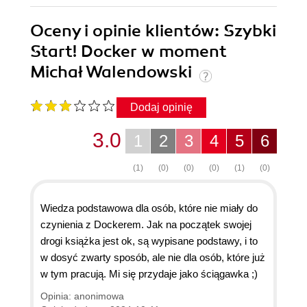
Oceny i opinie klientów: Szybki
Start! Docker w moment
Michał Walendowski
Dodaj opinię
3.0
1
2
3
4
5
6
(1)
(0)
(0)
(0)
(1)
(0)
Wiedza podstawowa dla osób, które nie miały do
czynienia z Dockerem. Jak na początek swojej
drogi książka jest ok, są wypisane podstawy, i to
w dosyć zwarty sposób, ale nie dla osób, które już
w tym pracują. Mi się przydaje jako ściągawka ;)
Opinia: anonimowa