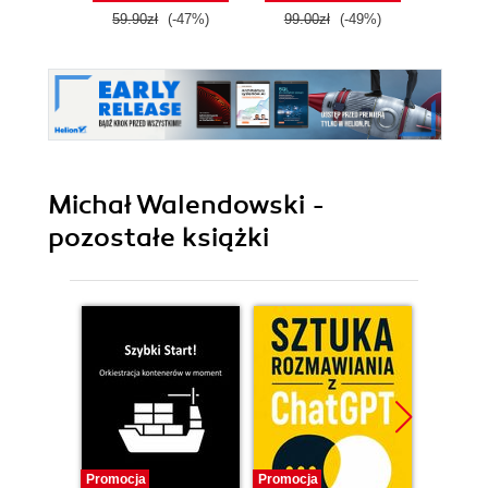
59.90zł
(-47%)
99.00zł
(-49%)
39.9
Michał Walendowski -
pozostałe książki
Promocja
Promocja
Promocj