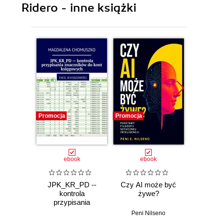
Ridero - inne książki
Promocja
Promocja
Promocj
ebook
ebook
JPK_KR_PD --
Czy AI może być
AI, 
kontrola
żywe?
za Ci
przypisania
znaczników
Peni Nilseno
Nic