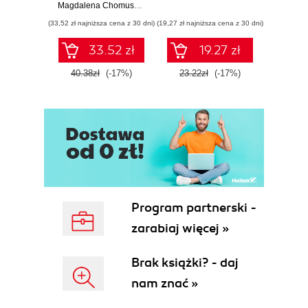
do kont
Magdalena Chomuszko
księgowych
(33,52 zł najniższa cena z 30 dni)
(19,27 zł najniższa cena z 30 dni)
(19,27 zł naj
33.52 zł
19.27 zł
40.38zł
(-17%)
23.22zł
(-17%)
23.2
Program partnerski -
zarabiaj więcej »
Brak książki? - daj
nam znać »