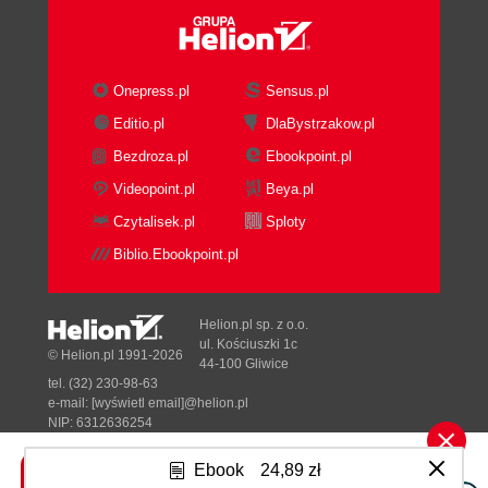
Onepress.pl
Sensus.pl
Editio.pl
DlaBystrzakow.pl
Bezdroza.pl
Ebookpoint.pl
Videopoint.pl
Beya.pl
Czytalisek.pl
Sploty
Biblio.Ebookpoint.pl
Helion.pl sp. z o.o.
ul. Kościuszki 1c
© Helion.pl 1991-2026
44-100 Gliwice
tel. (32) 230-98-63
e-mail:
[wyświetl email]@helion.pl
NIP: 6312636254
Regon: 241989027
Ebook
24,89 zł
Designed with ♥ by
Tonik.pl