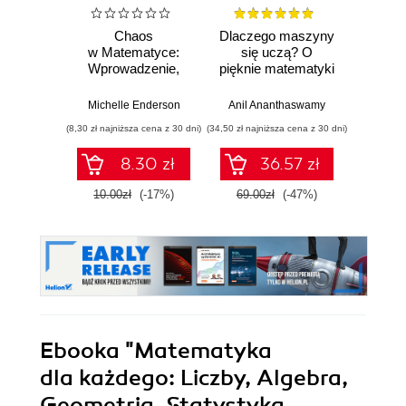
Chaos
Dlaczego maszyny
Now
w Matematyce:
się uczą? O
na
Wprowadzenie,
pięknie matematyki
matem
Przykłady,
i działaniu
Can
Zastosowania
współczesnej
kal
Michelle Enderson
Anil Ananthaswamy
Marci
sztucznej
(8,30 zł najniższa cena z 30 dni)
(34,50 zł najniższa cena z 30 dni)
(29,93 zł naj
inteligencji
8.30 zł
36.57 zł
10.00zł
(-17%)
69.00zł
(-47%)
39.9
Ebooka
"Matematyka
dla każdego: Liczby, Algebra,
Geometria, Statystyka