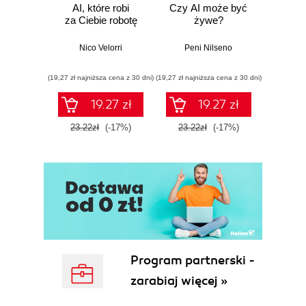
AI, które robi
Czy AI może być
Ult
za Ciebie robotę
żywe?
pr
do pra
Nico Velorri
Peni Nilseno
Pen
(19,27 zł najniższa cena z 30 dni)
(19,27 zł najniższa cena z 30 dni)
(20,75 zł naj
19.27 zł
19.27 zł
23.22zł
(-17%)
23.22zł
(-17%)
25.0
Program partnerski -
zarabiaj więcej »