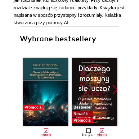
jak Rachunek różniczkowy i całkowy. Przy każdym
rozdziale znajdują się zadania i przykłady. Książka jest
napisana w sposób przystępny i zrozumiały. Książka
stworzona przy pomocy AI.
Wybrane bestsellery
Promocja
Bestseller
Bestselle
Nowość
Promocj
Promocja
ebook
książka
ebook
ksią