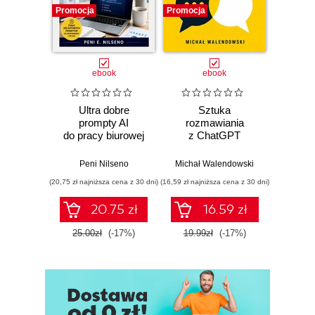
Promocja
Promocja
Promocj
ebook
ebook
Ultra dobre
Sztuka
100 p
prompty AI
rozmawiania
do pra
do pracy biurowej
z ChatGPT
Michał
Peni Nilseno
Michał Walendowski
(20,75 zł najniższa cena z 30 dni)
(16,59 zł najniższa cena z 30 dni)
(16,59 zł naj
20.75 zł
16.59 zł
25.00zł
(-17%)
19.99zł
(-17%)
19.9