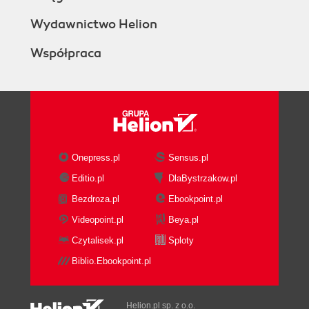
Wydawnictwo Helion
Współpraca
Onepress.pl
Sensus.pl
Editio.pl
DlaBystrzakow.pl
Bezdroza.pl
Ebookpoint.pl
Videopoint.pl
Beya.pl
Czytalisek.pl
Sploty
Biblio.Ebookpoint.pl
Helion.pl sp. z o.o.