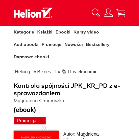
Kategorie
Książki
Ebooki
Kursy video
Audiobooki
Promocje
Nowości
Bestsellery
Darmowe ebooki
Helion.pl
»
Biznes IT
»
📚 IT w ekonomii
Kontrola spójności JPK_KR_PD z e-
sprawozdaniem
Magdalena Chomuszko
(ebook)
Promocja
Autor:
Magdalena