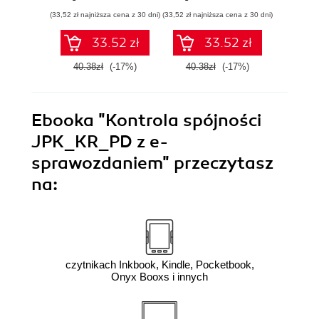
(33,52 zł najniższa cena z 30 dni)
(33,52 zł najniższa cena z 30 dni)
(33,52 zł naj
33.52 zł
33.52 zł
40.38zł
(-17%)
40.38zł
(-17%)
40.3
Ebooka
"Kontrola spójności
JPK_KR_PD z e-
sprawozdaniem"
przeczytasz
na:
czytnikach Inkbook, Kindle, Pocketbook,
Onyx Booxs i innych