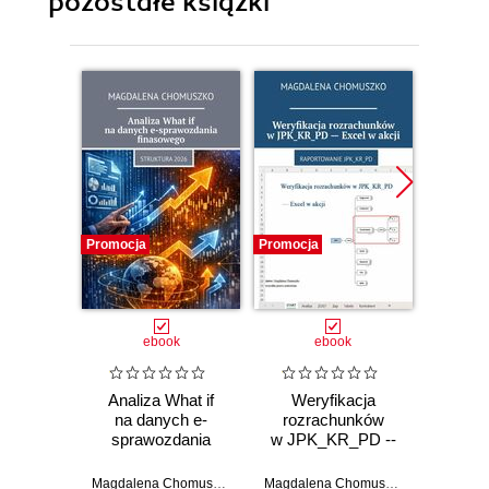
pozostałe książki
Promocja
Promocja
Promocj
ebook
ebook
Analiza What if
Weryfikacja
Wylic
na danych e-
rozrachunków
w JP
sprawozdania
w JPK_KR_PD --
Exce
finasowego
Excel w akcji
Magdalena Chomuszko
Magdalena Chomuszko