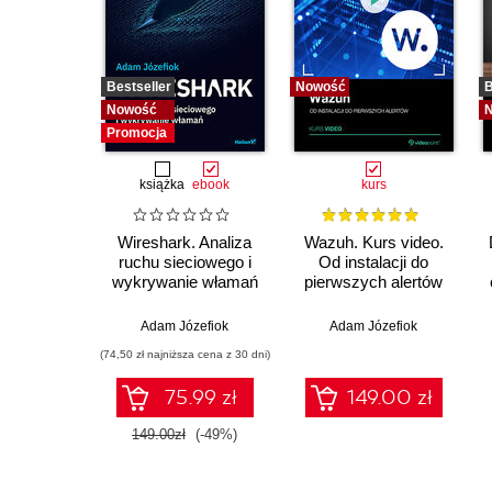
Bestseller
Nowość
B
Nowość
Promocja
książka
ebook
kurs
Wireshark. Analiza
Wazuh. Kurs video.
ruchu sieciowego i
Od instalacji do
wykrywanie włamań
pierwszych alertów
Adam Józefiok
Adam Józefiok
(74,50 zł najniższa cena z 30 dni)
75.99 zł
149.00 zł
149.00zł
(-49%)