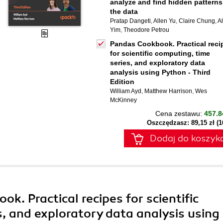
analyze and find hidden patterns
the data
Pratap Dangeti
,
Allen Yu
,
Claire Chung
,
Al
Yim
,
Theodore Petrou
Pandas Cookbook. Practical reci
for scientific computing, time
series, and exploratory data
analysis using Python - Third
Edition
William Ayd
,
Matthew Harrison
,
Wes
McKinney
Cena zestawu:
457.8
Oszczędzasz: 89,15 zł (
Dodaj do koszyk
ok. Practical recipes for scientific
s, and exploratory data analysis using