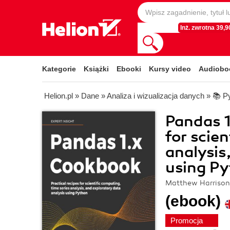
Inż. zwrotna 39,90
Kategorie
Książki
Ebooki
Kursy video
Audiobo
Helion.pl
»
Dane
»
Analiza i wizualizacja danych
»
📚 P
Pandas 1
for scie
analysis
using Py
Matthew Harrison
(ebook)
Promocja