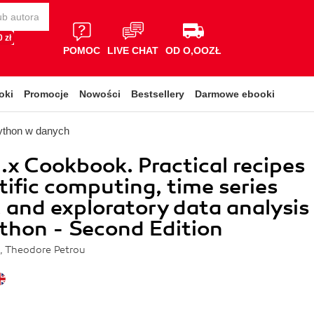
 zł
POMOC
LIVE CHAT
OD O,OOZŁ
oki
Promocje
Nowości
Bestsellery
Darmowe ebooki
ython w danych
.x Cookbook. Practical recipes
ntific computing, time series
, and exploratory data analysis
thon - Second Edition
, Theodore Petrou