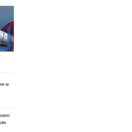
owe w
ystem
ite.