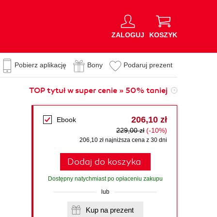
ZALOGUJ
KOSZYK
Pobierz aplikację
Bony
Podaruj prezent
TOP tytuł w super cenie » 50% taniej
206,10 zł
Ebook
229,00 zł
(-10%)
206,10 zł najniższa cena z 30 dni
Dodaj do koszyka
Dostępny natychmiast po opłaceniu zakupu
lub
Kup na prezent