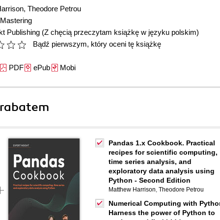
arrison
,
Theodore Petrou
Mastering
t Publishing
(Z chęcią przeczytam książkę w języku polskim)
Bądź pierwszym, który oceni tę książkę
PDF
ePub
Mobi
 rabatem
Pandas 1.x Cookbook. Practical
recipes for scientific computing,
time series analysis, and
exploratory data analysis using
Python - Second Edition
Matthew Harrison
,
Theodore Petrou
Numerical Computing with Pytho
Harness the power of Python to