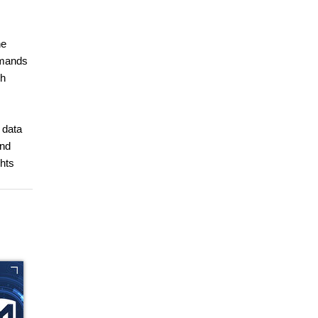
he
mmands
gh
 data
and
ghts