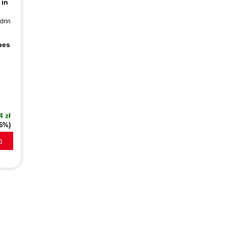
 in
drin
pes
4 zł
16%)
a