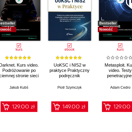
estseller
Bestseller
Nowość
Nowość
kurs
ebook
kurs
Darknet. Kurs video.
UoKSC i NIS2 w
Metasploit. Ku
Podróżowanie po
praktyce Praktyczny
video. Testy
ciemnej stronie sieci
podręcznik
penetracyjne 
implementacji
łamanie
Krajowego Systemu
zabezpiecze
Jakub Kubś
Piotr Szymczyk
Adam Cedro
Cyberbezpieczeństwa
Frameworki,
procedury, audyt dla
129.00 zł
149.00 zł
129.00 
zarządów, IT i
compliance