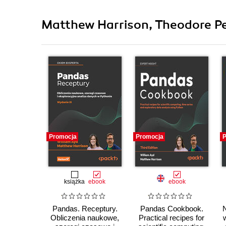
Matthew Harrison, Theodore Pe
Promocja
Promocja
P
książka
ebook
ebook
Pandas. Receptury.
Pandas Cookbook.
Obliczenia naukowe,
Practical recipes for