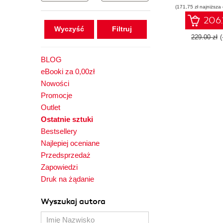
(171,75 zł najniższa
analysis usin
Second Ed
206.
Wyczyść
229.00 zł
BLOG
eBooki za 0,00zł
Nowości
Promocje
Outlet
Ostatnie sztuki
Bestsellery
Najlepiej oceniane
Przedsprzedaż
Zapowiedzi
Druk na żądanie
Wyszukaj autora