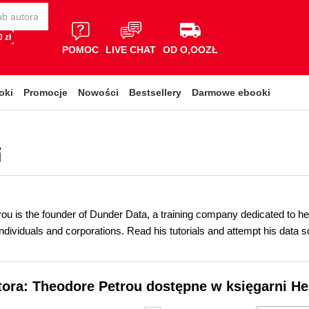
 zł
POMOC
LIVE CHAT
OD O,OOZŁ
oki
Promocje
Nowości
Bestsellery
Darmowe ebooki
i
ou is the founder of Dunder Data, a training company dedicated to h
 individuals and corporations. Read his tutorials and attempt his data
tora: Theodore Petrou dostępne w księgarni He