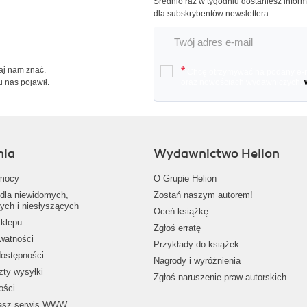
Średnio raz w tygodniu dostaniesz infor
dla subskrybentów newslettera.
Daj nam znać.
*
Chcę otrzymywać na podany e-ma
u nas pojawił.
oraz nowościach wydawniczych.
nia
Wydawnictwo Helion
mocy
O Grupie Helion
dla niewidomych,
Zostań naszym autorem!
ych i niesłyszących
Oceń książkę
klepu
Zgłoś erratę
ywatności
Przykłady do książek
dostępności
Nagrody i wyróżnienia
zty wysyłki
Zgłoś naruszenie praw autorskich
ości
nasz serwis WWW