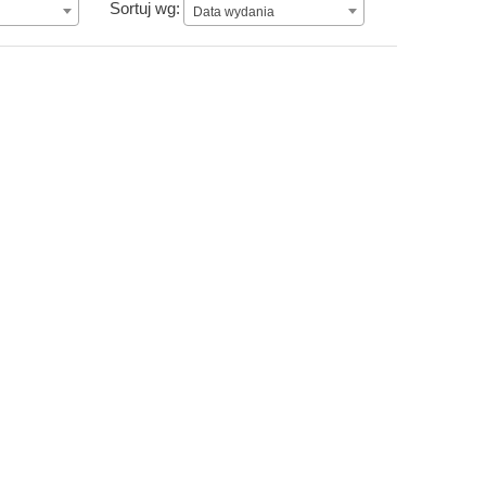
Data wydania
Sortuj wg:
Data wydania
ou