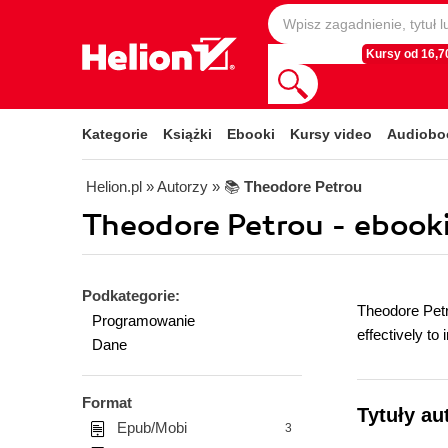
Kursy od 16,70
Kategorie
Książki
Ebooki
Kursy video
Audiobo
Helion.pl
» Autorzy
» 📚
Theodore Petrou
Theodore Petrou - ebook
Podkategorie:
Theodore Petr
Programowanie
effectively to
Dane
Format
Tytuły au
Epub/Mobi
3