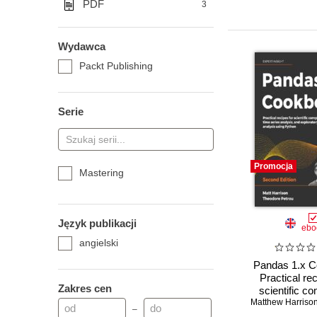
PDF
3
Wydawca
Packt Publishing
Serie
Promocja
Mastering
Język publikacji
ebo
angielski
Pandas 1.x C
Practical rec
Zakres cen
scientific co
Matthew Harriso
time series a
–
and explorat