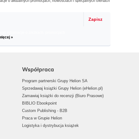
macje o aktualnych promocjach, nowościach i specjalnych ofertach
Zapisz
il informacje o zniżkach, promocjach
więcej »
Współpraca
Program partnerski Grupy Helion SA
Sprzedawaj książki Grupy Helion (eHelion.pl)
Zamawiaj książki do recenzji (Biuro Prasowe)
BIBLIO Ebookpoint
Custom Publishing - B2B
Praca w Grupie Helion
Logistyka i dystrybucja książek