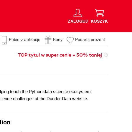
ZALOGUJ
KOSZYK
Pobierz aplikację
Bony
Podaruj prezent
TOP tytuł w super cenie » 50% taniej
elping teach the Python data science ecosystem
 science challenges at the Dunder Data website.
lion