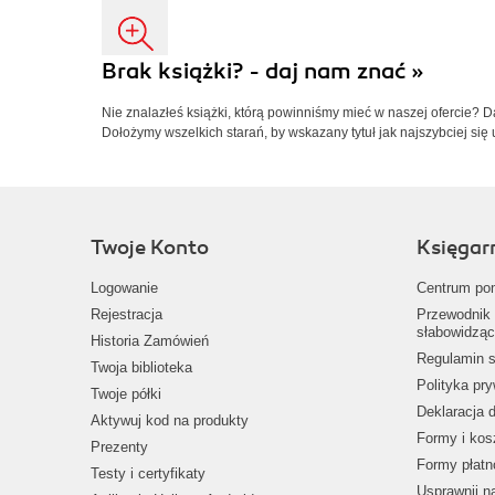
Brak książki? - daj nam znać »
Nie znalazłeś książki, którą powinniśmy mieć w naszej ofercie? 
Dołożymy wszelkich starań, by wskazany tytuł jak najszybciej się 
Twoje Konto
Księgar
Logowanie
Centrum po
Rejestracja
Przewodnik 
słabowidząc
Historia Zamówień
Regulamin s
Twoja biblioteka
Polityka pr
Twoje półki
Deklaracja 
Aktywuj kod na produkty
Formy i kos
Prezenty
Formy płatn
Testy i certyfikaty
Usprawnij 