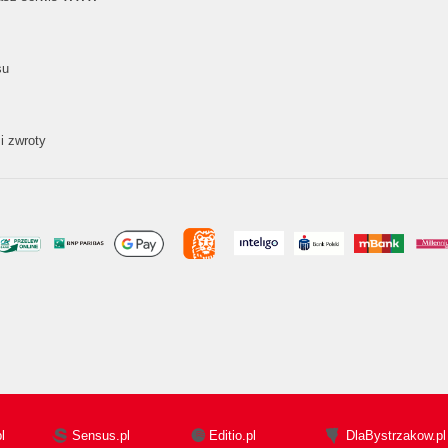
su
i zwroty
l
Sensus.pl
Editio.pl
DlaBystrzakow.pl