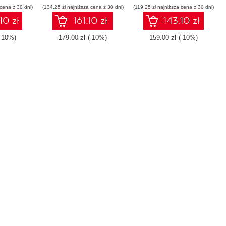
 cena z 30 dni)
g Python -
(134,25 zł najniższa cena z 30 dni)
(119,25 zł najniższa cena z 30 dni)
Python
ition
10 zł
161.10 zł
143.10 zł
(-10%)
179.00 zł
(-10%)
159.00 zł
(-10%)