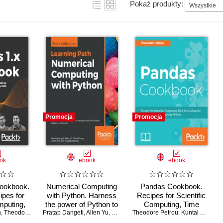
Pokaż produkty:
Wszystkie
Promocja
Promocja
ok
ebook
ebook
ookbook.
Numerical Computing
Pandas Cookbook.
ipes for
with Python. Harness
Recipes for Scientific
mputing,
the power of Python to
Computing, Time
n
nalysis,
,
Theodore Petrou
Pratap Dangeti
analyze and find hidden
,
Allen Yu
,
Claire Chung
Theodore Petrou
Series Analysis and
,
Aldrin Yim
,
,
Theodore Petr
Kuntal Ganguly
ory data
patterns in the data
Data Visualization using