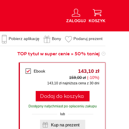
ZALOGUJ
KOSZYK
Pobierz aplikację
Bony
Podaruj prezent
TOP tytuł w super cenie » 50% taniej
143,10 zł
Ebook
159,00 zł
(-10%)
143,10 zł najniższa cena z 30 dni
Dodaj do koszyka
Dostępny natychmiast po opłaceniu zakupu
lub
Kup na prezent