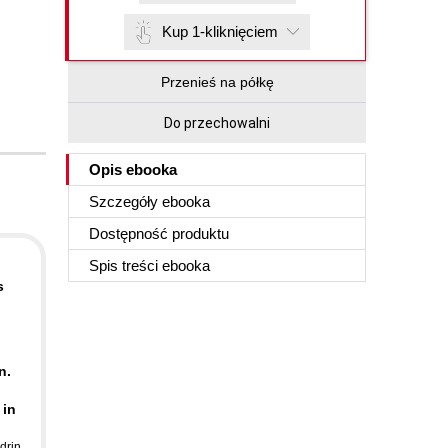
Kup 1-kliknięciem
Przenieś na półkę
Do przechowalni
Opis
ebooka
Szczegóły
ebooka
Dostępność produktu
Spis treści
ebooka
s
n.
 in
drin