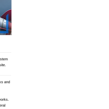
ystem
ite.
rks and
works.
eral