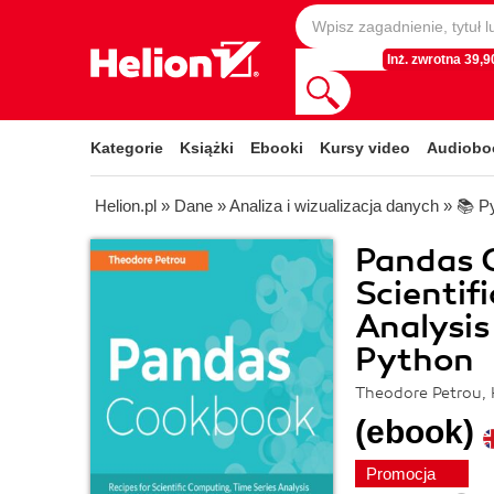
Inż. zwrotna 39,90
Kategorie
Książki
Ebooki
Kursy video
Audiobo
Helion.pl
»
Dane
»
Analiza i wizualizacja danych
»
📚 P
Pandas C
Scientif
Analysis
Python
Theodore Petrou,
(ebook)
Promocja