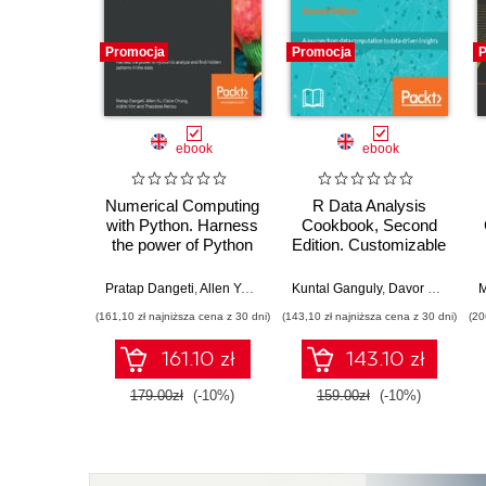
Promocja
Promocja
P
ebook
ebook
Numerical Computing
R Data Analysis
with Python. Harness
Cookbook, Second
the power of Python
Edition. Customizable
to analyze and find
R Recipes for data
hidden patterns in the
mining, data
Pratap Dangeti
,
Allen Yu
,
Claire Chung
Kuntal Ganguly
,
Aldrin Yim
,
Davor Lozić
,
Theodore Pe
,
Mz
M
data
visualization and time
(161,10 zł najniższa cena z 30 dni)
(143,10 zł najniższa cena z 30 dni)
(20
series analysis -
Second Edition
161.10 zł
143.10 zł
179.00zł
(-10%)
159.00zł
(-10%)