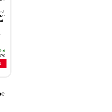
nd
for
nd
.
9 zł
16%)
a
me