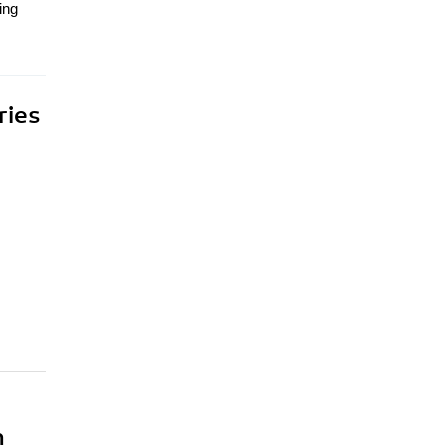
ing
ries
n