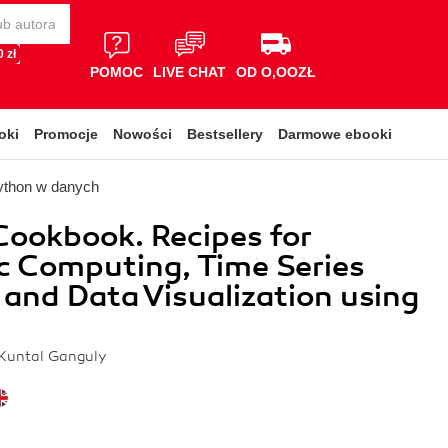
 zł
POMOC
LIVE CHAT
OD O,OOZŁ
oki
Promocje
Nowości
Bestsellery
Darmowe ebooki
ython w danych
ookbook. Recipes for
ic Computing, Time Series
 and Data Visualization using
 Kuntal Ganguly