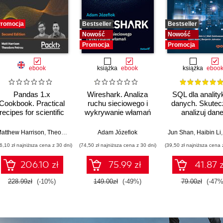
romocja
Bestseller
Bestseller
Nowość
Nowość
Promocja
Promocja
ebook
książka
ebook
książka
eboo
Pandas 1.x
Wireshark. Analiza
SQL dla analit
Cookbook. Practical
ruchu sieciowego i
danych. Skutec
recipes for scientific
wykrywanie włamań
analizuj dane
computing, time
wyciągaj
series analysis, and
wartościowe wnio
trou
abalazo Z. Ngwenya
atthew Harrison
,
Theodore Petrou
,
Andrew Bauman
Adam Józefiok
,
Shanthi Viswanathan
,
Viswa Viswanathan
Jun Shan
,
Haibin Li
exploratory data
opanuj
6,10 zł najniższa cena z 30 dni)
(74,50 zł najniższa cena z 30 dni)
(39,50 zł najniższa cena 
analysis using
zaawansowany
Python - Second
na potrzeby
206.10 zł
75.99 zł
41.87 z
Edition
praktycznyc
zastosowań
228.99zł
(-10%)
149.00zł
(-49%)
79.00zł
(-47%
Wydanie IV