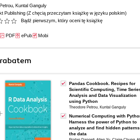
Petrou
,
Kuntal Ganguly
t Publishing
(Z chęcią przeczytam książkę w języku polskim)
Bądź pierwszym, który oceni tę książkę
PDF
ePub
Mobi
 rabatem
Pandas Cookbook. Recipes for
Scientific Computing, Time Serie
Analysis and Data Visualization
using Python
Theodore Petrou
,
Kuntal Ganguly
Numerical Computing with Pytho
Harness the power of Python to
analyze and find hidden patterns
the data
Pratap Dangeti
,
Allen Yu
,
Claire Chung
,
Al