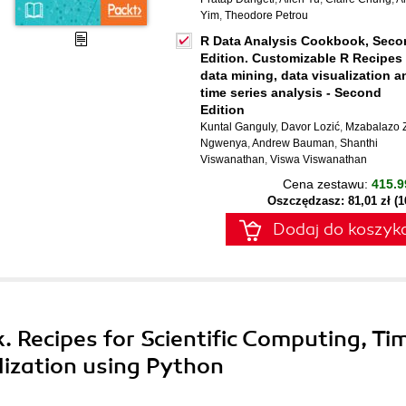
Yim
,
Theodore Petrou
R Data Analysis Cookbook, Seco
Edition. Customizable R Recipes 
data mining, data visualization a
time series analysis - Second
Edition
Kuntal Ganguly
,
Davor Lozić
,
Mzabalazo Z
Ngwenya
,
Andrew Bauman
,
Shanthi
Viswanathan
,
Viswa Viswanathan
Cena zestawu:
415.9
Oszczędzasz: 81,01 zł (
Dodaj do koszyk
 Recipes for Scientific Computing, Ti
lization using Python