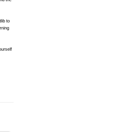
lib to
rning
ourself