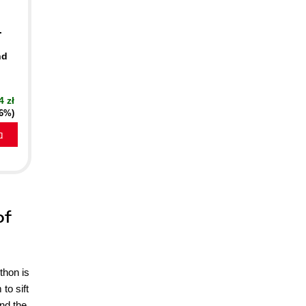
.
nd
4 zł
16%)
a
of
thon is
to sift
and the