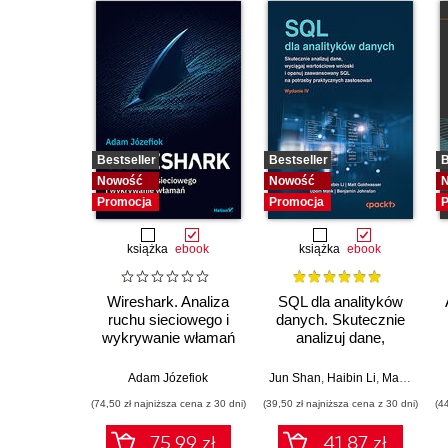
Bestseller
Bestseller
B
Nowość
Nowość
Promocja
Promocja
P
książka
ebook
książka
ebook
Wireshark. Analiza
SQL dla analityków
ruchu sieciowego i
danych. Skutecznie
wykrywanie włamań
analizuj dane,
wyciągaj
wartościowe wnioski i
Adam Józefiok
Jun Shan
,
Haibin Li
,
Matt Goldwasser
opanuj
(74,50 zł najniższa cena z 30 dni)
(39,50 zł najniższa cena z 30 dni)
(4
zaawansowany SQL
na potrzeby
75.99 zł
41.87 zł
praktycznych