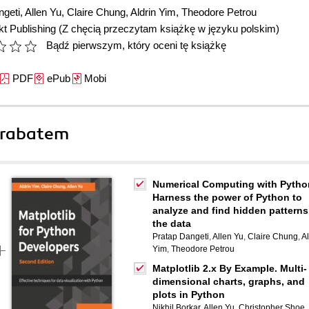
ngeti
,
Allen Yu
,
Claire Chung
,
Aldrin Yim
,
Theodore Petrou
t Publishing
(Z chęcią przeczytam książkę w języku polskim)
Bądź pierwszym, który oceni tę książkę
PDF
ePub
Mobi
 rabatem
Numerical Computing with Pytho
Harness the power of Python to
analyze and find hidden patterns
the data
Pratap Dangeti
,
Allen Yu
,
Claire Chung
,
Al
Yim
,
Theodore Petrou
Matplotlib 2.x By Example. Multi-
dimensional charts, graphs, and
plots in Python
Nikhil Borkar
,
Allen Yu
,
Christopher Shoe
,