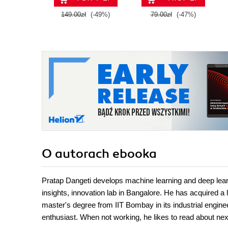
zastosowań.
149.00zł
(-49%)
79.00zł
(-47%)
Wydanie IV
O autorach
ebooka
Pratap Dangeti develops machine learning and deep learn
insights, innovation lab in Bangalore. He has acquired a 
master's degree from IIT Bombay in its industrial enginee
enthusiast. When not working, he likes to read about ne