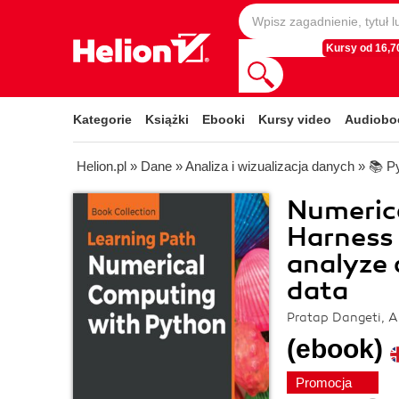
Kursy od 16,70
Kategorie
Książki
Ebooki
Kursy video
Audiobo
Helion.pl
»
Dane
»
Analiza i wizualizacja danych
»
📚 P
Numeric
Harness 
analyze 
data
Pratap Dangeti, A
(ebook)
Promocja