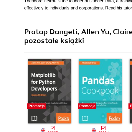
Theodore Petrou is the founder of Dunder Data, a train
effectively to individuals and corporations. Read his tut
Pratap Dangeti, Allen Yu, Clair
pozostałe książki
Promocja
Promocja
P