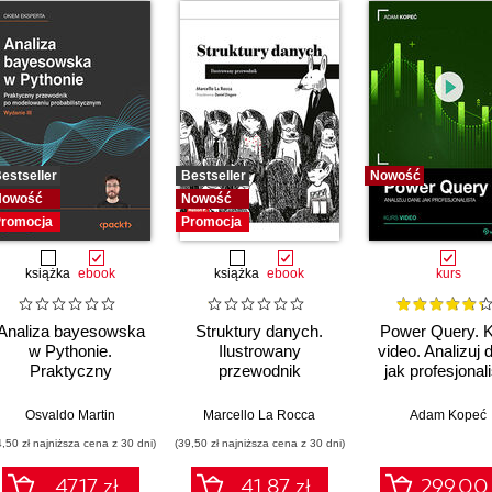
estseller
Bestseller
Nowość
Nowość
Nowość
romocja
Promocja
książka
ebook
książka
ebook
kurs
Analiza bayesowska
Struktury danych.
Power Query. 
w Pythonie.
Ilustrowany
video. Analizuj 
Praktyczny
przewodnik
jak profesjonal
przewodnik po
modelowaniu
Osvaldo Martin
,
Upom Malik
,
Benjamin Johnston
Marcello La Rocca
Adam Kopeć
probabilistycznym.
4,50 zł najniższa cena z 30 dni)
(39,50 zł najniższa cena z 30 dni)
Wydanie III
47.17 zł
41.87 zł
299.00 