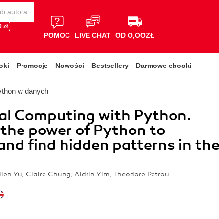
 zł
POMOC
LIVE CHAT
OD O,OOZŁ
oki
Promocje
Nowości
Bestsellery
Darmowe ebooki
ython w danych
al Computing with Python.
the power of Python to
and find hidden patterns in th
llen Yu, Claire Chung, Aldrin Yim, Theodore Petrou