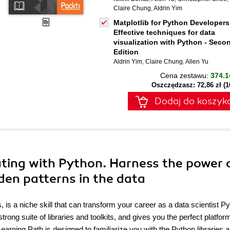
Claire Chung
,
Aldrin Yim
Matplotlib for Python Developers
Effective techniques for data
visualization with Python - Seco
Edition
Aldrin Yim
,
Claire Chung
,
Allen Yu
Cena zestawu:
374.1
Oszczędzasz: 72,86 zł (
Dodaj do koszyk
ting with Python. Harness the power 
den patterns in the data
s, is a niche skill that can transform your career as a data scientist Py
ong suite of libraries and toolkits, and gives you the perfect platform 
arning Path is designed to familiarize you with the Python libraries 