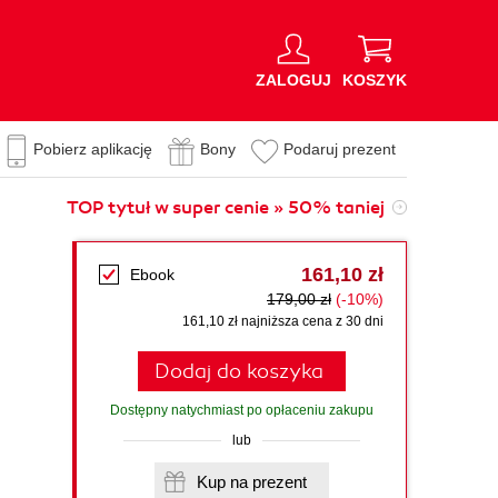
ZALOGUJ
KOSZYK
Pobierz aplikację
Bony
Podaruj prezent
TOP tytuł w super cenie » 50% taniej
161,10 zł
Ebook
179,00 zł
(-10%)
e
161,10 zł najniższa cena z 30 dni
Dodaj do koszyka
Dostępny natychmiast po opłaceniu zakupu
lub
Kup na prezent