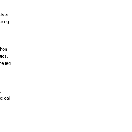
ds a
uring
thon
tics.
he led
,
gical
o