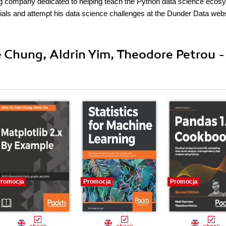
ing company dedicated to helping teach the Python data science ecos
orials and attempt his data science challenges at the Dunder Data webs
e Chung, Aldrin Yim, Theodore Petrou -
romocja
Promocja
Promocja