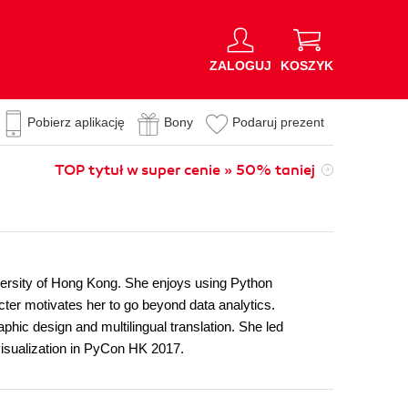
ZALOGUJ
KOSZYK
Pobierz aplikację
Bony
Podaruj prezent
TOP tytuł w super cenie » 50% taniej
versity of Hong Kong. She enjoys using Python
acter motivates her to go beyond data analytics.
phic design and multilingual translation. She led
isualization in PyCon HK 2017.