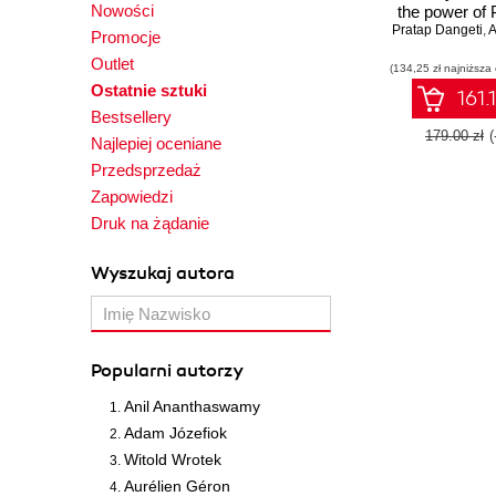
Nowości
the power of 
Pratap Dangeti
analyze and f
,
A
Promocje
patterns in 
Outlet
(134,25 zł najniższa
Ostatnie sztuki
161.
Bestsellery
179.00 zł
Najlepiej oceniane
Przedsprzedaż
Zapowiedzi
Druk na żądanie
Wyszukaj autora
Popularni autorzy
Anil Ananthaswamy
Adam Józefiok
Witold Wrotek
Aurélien Géron