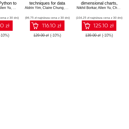
Python to
techniques for data
dimensional charts,
ind hidden
llen Yu
,
Claire Chung
Aldrin Yim
visualization with
,
Aldrin Yim
,
Claire Chung
,
Theodore Petrou
,
Allen Yu
Nikhil Borkar
graphs, and plots in
,
Allen Yu
,
Christopher Shoe
the data
Python - Second
Python
 cena z 30 dni)
(96,75 zł najniższa cena z 30 dni)
Edition
(104,25 zł najniższa cena z 30 dni)
10 zł
116.10 zł
125.10 zł
(-10%)
129.00 zł
(-10%)
139.00 zł
(-10%)