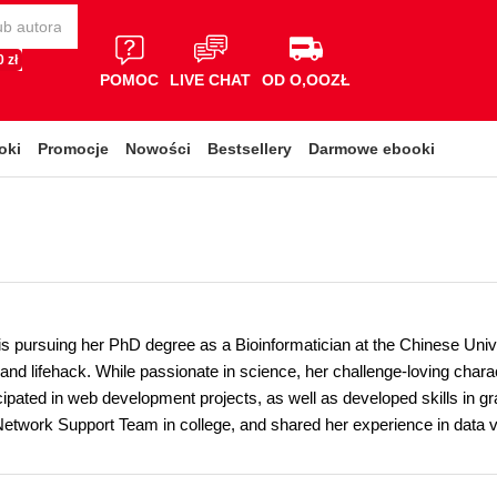
 zł
POMOC
LIVE CHAT
OD O,OOZŁ
oki
Promocje
Nowości
Bestsellery
Darmowe ebooki
is pursuing her PhD degree as a Bioinformatician at the Chinese Uni
 and lifehack. While passionate in science, her challenge-loving char
ipated in web development projects, as well as developed skills in gra
twork Support Team in college, and shared her experience in data v