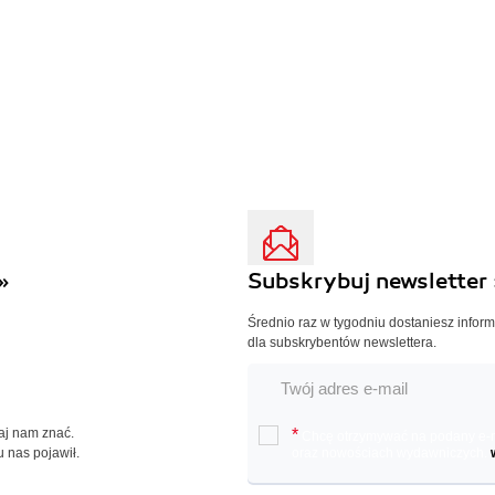
»
Subskrybuj newsletter 
Średnio raz w tygodniu dostaniesz infor
dla subskrybentów newslettera.
Daj nam znać.
*
Chcę otrzymywać na podany e-ma
u nas pojawił.
oraz nowościach wydawniczych.