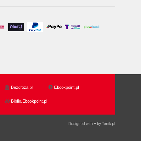
Bezdroza.pl
Ebookpoint.pl
Biblio.Ebookpoint.pl
Designed with ♥ by
Tonik.pl