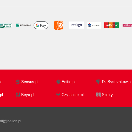
l
Sensus.pl
Editio.pl
DlaBystrzakow.pl
pl
Beya.pl
Czytalisek.pl
Sploty
il]@helion.pl