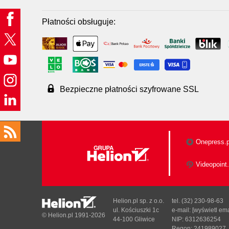
Płatności obsługuje:
Bezpieczne płatności szyfrowane SSL
Onepress.p
Videopoint.
Helion.pl sp. z o.o.
tel. (32) 230-98-63
ul. Kościuszki 1c
e-mail:
[wyświetl ema
© Helion.pl 1991-2026
44-100 Gliwice
NIP: 6312636254
Regon: 241989027