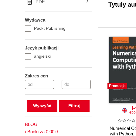
PDF
3
Tytuły au
Wydawca
Packt Publishing
Język publikacji
angielski
Zakres cen
–
Promocja
Wyczyść
ebo
BLOG
Numerical C
eBooki za 0,00zł
with Python.