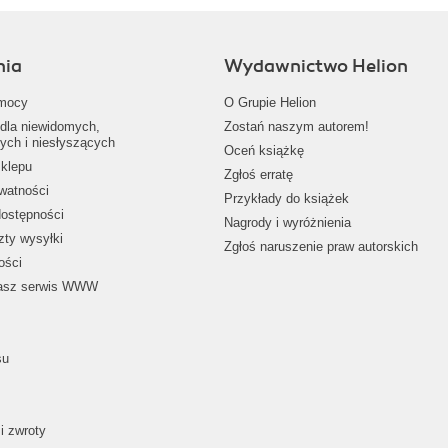
nia
Wydawnictwo Helion
mocy
O Grupie Helion
dla niewidomych,
Zostań naszym autorem!
ych i niesłyszących
Oceń książkę
klepu
Zgłoś erratę
ywatności
Przykłady do książek
dostępności
Nagrody i wyróżnienia
zty wysyłki
Zgłoś naruszenie praw autorskich
ości
nasz serwis WWW
su
i zwroty