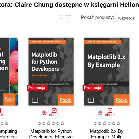
tora: Claire Chung dostępne w księgarni Helion
Pokaż produkty:
Wszystkie
Promocja
Promocja
ok
ebook
ebook
omputing
Matplotlib for Python
Matplotlib 2.x By
 Harness
Developers. Effective
Example. Multi-