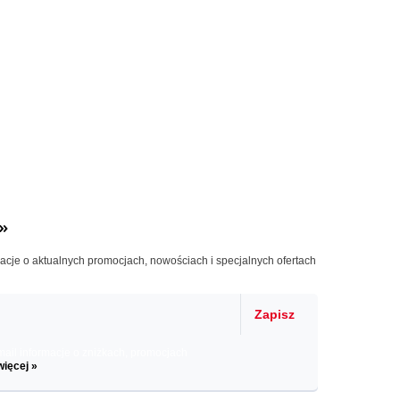
»
macje o aktualnych promocjach, nowościach i specjalnych ofertach
Zapisz
il informacje o zniżkach, promocjach
więcej »