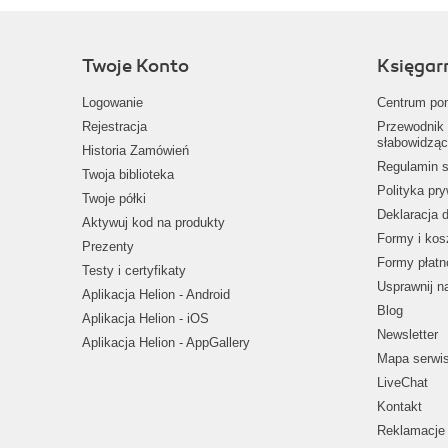
Twoje Konto
Księgar
Logowanie
Centrum po
Rejestracja
Przewodnik 
słabowidząc
Historia Zamówień
Regulamin s
Twoja biblioteka
Polityka pr
Twoje półki
Deklaracja 
Aktywuj kod na produkty
Formy i kos
Prezenty
Formy płatn
Testy i certyfikaty
Usprawnij 
Aplikacja Helion - Android
Blog
Aplikacja Helion - iOS
Newsletter
Aplikacja Helion - AppGallery
Mapa serwi
LiveChat
Kontakt
Reklamacje 