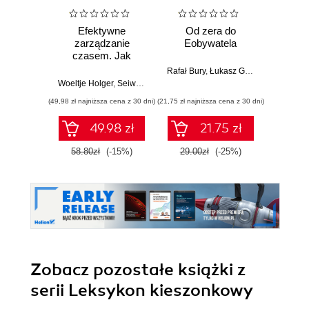
Efektywne
Od zera do
Micros
zarządzanie
Eobywatela
201
czasem. Jak
wykorzystać
Rafał Bury
,
Łukasz Galos
Microsoft Outlook
Woeltje Holger
,
Seiwert Lothar
Joa
do zorganizowania
(49,98 zł najniższa cena z 30 dni)
(21,75 zł najniższa cena z 30 dni)
(49,98 zł naj
pracy i życia
osobistego
49.98 zł
21.75 zł
58.80zł
(-15%)
29.00zł
(-25%)
58.8
Zobacz pozostałe książki z
serii Leksykon kieszonkowy