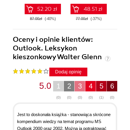
Pythonie
52.20 zł
48.51 zł
87.00zł
(-40%)
77.00zł
(-37%)
139.0
Oceny i opinie klientów:
Outlook. Leksykon
kieszonkowy Walter Glenn
Dodaj opinię
5.0
1
2
3
4
5
6
(0)
(0)
(0)
(0)
(1)
(0)
Jest to doskonała książka - stanowiąca skrócone
kompendium wiedzy na temat programu MS
Outlook 2000 oraz 2002. Można ją potraktować