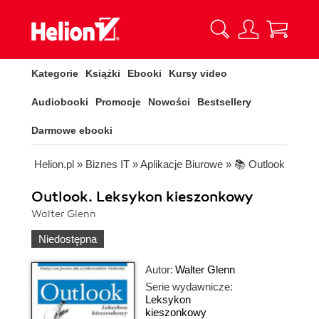
Kategorie
Książki
Ebooki
Kursy video
Audiobooki
Promocje
Nowości
Bestsellery
Darmowe ebooki
Helion.pl
»
Biznes IT
»
Aplikacje Biurowe
»
📚 Outlook
Outlook. Leksykon kieszonkowy
Walter Glenn
Niedostępna
Autor:
Walter Glenn
Serie wydawnicze:
Leksykon
kieszonkowy