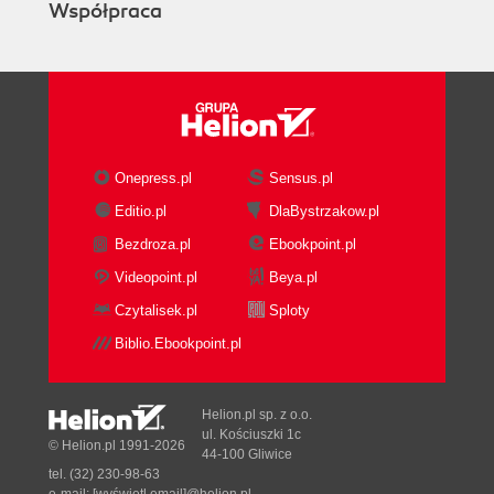
Współpraca
Przełączniki linii komend (178)
Skróty klawiaturowe (180)
Rozdział 10. Dodatkowe materiały dotyczące
Outlooka (194)
Strony internetowe (194)
Książki (195)
Onepress.pl
Sensus.pl
Dodatkowe narzędzia (196)
Editio.pl
DlaBystrzakow.pl
Skorowidz (200)
Bezdroza.pl
Ebookpoint.pl
Videopoint.pl
Beya.pl
Czytalisek.pl
Sploty
Biblio.Ebookpoint.pl
Helion.pl sp. z o.o.
ul. Kościuszki 1c
© Helion.pl 1991-2026
44-100 Gliwice
tel. (32) 230-98-63