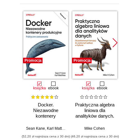
Promocja
Promocja
Promocj
książka
ebook
książka
ebook
ksią
Docker.
Praktyczna algebra
Pyt
Niezawodne
liniowa dla
S
kontenery
analityków danych.
Ni
produkcyjne.
Od podstawowych
narzęd
Praktyczne
koncepcji do
z dany
Sean Kane
,
Karl Matthias
Mike Cohen
Jake 
zastosowania.
użytecznych
(52,20 zł najniższa cena z 30 dni)
(46,20 zł najniższa cena z 30 dni)
(83,40 zł naj
Wydanie III
aplikacji w