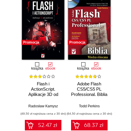
Promocja
Promocja
Promocj
książka
ebook
książka
ebook
ksią
Flash i
Adobe Flash
Action
ActionScript.
CS5/CS5 PL
Aplikacje 3D od
Professional. Biblia
podstaw
Roger Br
Radosław Kamysz
Todd Perkins
(49,50 zł najniższa cena z 30 dni)
(64,50 zł najniższa cena z 30 dni)
(49,50 zł naj
52.47 zł
68.37 zł