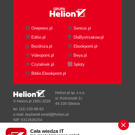
Tworzenie tablic (206)
Tworzenie dynamicznych pól tekstowych i
pobieranie informacji (210)
Pobieranie danych (216)
Onepress.pl
Sensus.pl
Konstruowanie wyrażeń (223)
Editio.pl
DlaBystrzakow.pl
Operatory (224)
Bezdroza.pl
Ebookpoint.pl
Przetwarzanie danych numerycznych za pomocą
klasy Math (227)
Videopoint.pl
Beya.pl
Operacje na łańcuchach tekstowych (232)
Czytalisek.pl
Sploty
Lekcja 7. Tworzenie własnych klas obiektów (237)
Biblio.Ebookpoint.pl
Klasy, klasy wierzchołkowe i kopie obiektów (238)
Tworzenie klasy (240)
Helion.pl sp. z o.o.
Ścieżka dostępu do definicji klas (243)
ul. Kościuszki 1c
© Helion.pl 1991-2026
Pakiety i importowanie klas (246)
44-100 Gliwice
Odczytywanie i zapisywanie cech klasy (252)
tel. (32) 230-98-63
e-mail:
[wyświetl email]@helion.pl
Definiowanie członków klasy (254)
NIP: 6312636254
Dziedziczenie (258)
Regon: 241989027
Lekcja 8. Korzystanie z instrukcji warunkowych
Designed with ♥ by
Tonik.pl