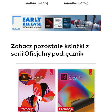
99.00zł
(-47%)
129.00zł
(-47%)
99.0
Zobacz pozostałe książki z
serii Oficjalny podręcznik
Promocja
Promocja
Promocj