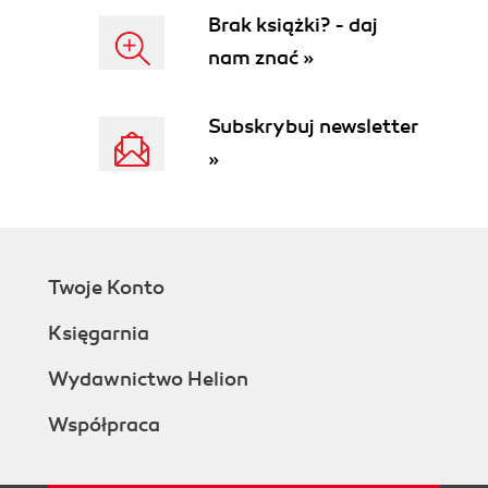
Sposoby konstruowania odwołań (141)
Brak książki? - daj
Tworzenie i odwoływanie się do elementów
nam znać »
globalnych (141)
Lekcja 4. Posługiwanie się klasami obiektów (145)
Subskrybuj newsletter
Czym są obiekty i dlaczego są przydatne? (146)
»
Wbudowane klasy obiektów (150)
Zastosowanie klasy Color (161)
Wykorzystanie klasy Key do rozbudowania
interakcji z projektem (166)
Klasy String i Selection (169)
Twoje Konto
Lekcja 5. Funkcje (177)
Księgarnia
Tworzenie funkcji (178)
Funkcje z parametrami (183)
Wydawnictwo Helion
Zmienne lokalne oraz funkcje, które zwracają
określoną wartość (192)
Współpraca
Lekcja 6. Tworzenie i przetwarzanie danych (199)
Tworzenie zmiennych (200)