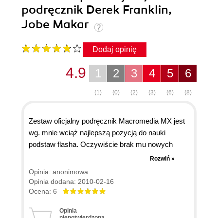
podręcznik Derek Franklin,
Jobe Makar
Dodaj opinię
4.9
1
2
3
4
5
6
(1)
(0)
(2)
(3)
(6)
(8)
Zestaw oficjalny podręcznik Macromedia MX jest
wg. mnie wciąż najlepszą pozycją do nauki
podstaw flasha. Oczywiście brak mu nowych
elementów dostępnych w CS4 no bo co one by
Rozwiń »
tam robiły. Błędy w kodzie drukowanym są łatwe
Opinia: anonimowa
do wyłapania. Jeżeli na początek wahacie się
Opinia dodana: 2010-02-16
pomiędzy oficjalnym podręcznikiem do CS4 czy
Ocena: 6
do MX to wybierzcie MX!
Opinia
niepotwierdzona