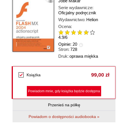
Jobe Makar
Serie wydawnicze:
Oficjalny podręcznik
Wydawnictwo:
Helion
Ocena:
4.9
/
6
Opinie:
20
Stron:
728
Druk:
oprawa miękka
99,00 zł
Książka
Powiadom mnie, gdy książka będzie dostępna
Przenieś na półkę
Powiadom o dostępności audiobooka »