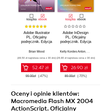
książka
ebook
książka
ebook
ksią
Adobe Illustrator
Adobe InDesign
Adobe
PL. Oficjalny
PL. Oficjalny
Pro CC
podręcznik. Edycja
podręcznik. Edycja
pod
2020
2020
Wy
Brian Wood
Kelly Kordes Anton
,
Tina DeJarld
Ma
(49,50 zł najniższa cena z 30 dni)
(26,90 zł najniższa cena z 30 dni)
(44,50 zł naj
52.47 zł
26.90 zł
99.00zł
(-47%)
89.00zł
(-70%)
89.0
Oceny i opinie klientów:
Macromedia Flash MX 2004
ActionScript. Oficjalny