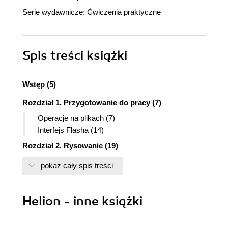
Serie wydawnicze:
Ćwiczenia praktyczne
Spis treści
książki
Wstęp (5)
Rozdział 1. Przygotowanie do pracy (7)
Operacje na plikach (7)
Interfejs Flasha (14)
Rozdział 2. Rysowanie (19)
Wektorowe kształty (20)
pokaż cały spis treści
Właściwości wypełnień (28)
Właściwości linii (36)
Transformacje (42)
Helion - inne książki
Tekst (51)
Rozdział 3. Sceny, warstwy i obiekty (55)