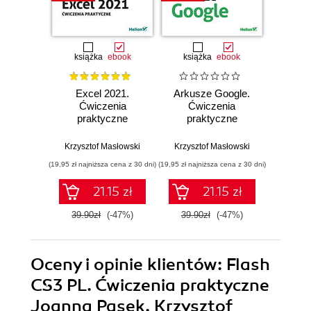
książka
ebook
książka
ebook
ksią
Excel 2021.
Arkusze Google.
Exc
Ćwiczenia
Ćwiczenia
Ćw
praktyczne
praktyczne
pr
Krzysztof Masłowski
Krzysztof Masłowski
Krzysz
(19,95 zł najniższa cena z 30 dni)
(19,95 zł najniższa cena z 30 dni)
(14,95 zł naj
21.15 zł
21.15 zł
39.90zł
(-47%)
39.90zł
(-47%)
29.9
Oceny i opinie klientów: Flash
CS3 PL. Ćwiczenia praktyczne
Joanna Pasek, Krzysztof