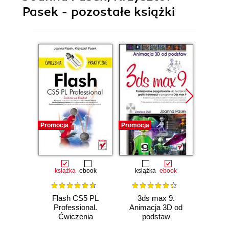
Pasek - pozostałe książki
Promocja
Promocja
Promocj
książka
ebook
książka
ebook
ksią
Flash CS5 PL
3ds max 9.
Wiz
Professional.
Animacja 3D od
archit
Ćwiczenia
podstaw
3ds 
praktyczne
3ds M