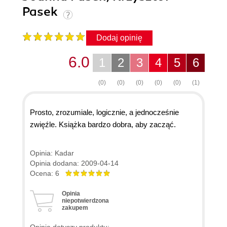
Pasek
Dodaj opinię
6.0
1
2
3
4
5
6
(0)
(0)
(0)
(0)
(0)
(1)
Prosto, zrozumiale, logicznie, a jednocześnie
zwięźle. Książka bardzo dobra, aby zacząć.
Opinia: Kadar
Opinia dodana: 2009-04-14
Ocena: 6
Opinia
niepotwierdzona
zakupem
Opinia dotyczy produktu: