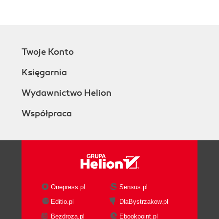
Twoje Konto
Księgarnia
Wydawnictwo Helion
Współpraca
Onepress.pl
Sensus.pl
Editio.pl
DlaBystrzakow.pl
Bezdroza.pl
Ebookpoint.pl