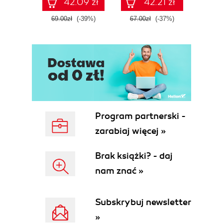
42.09 zł
42.21 zł
69.00zł
(-39%)
67.00zł
(-37%)
44.9
Program partnerski -
zarabiaj więcej »
Brak książki? - daj
nam znać »
Subskrybuj newsletter
»