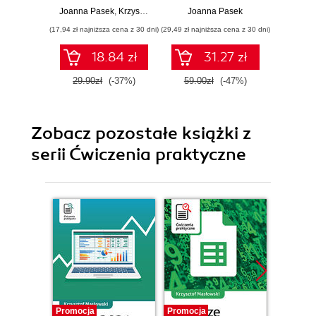
201
Joanna Pasek
,
Krzysztof Pasek
Joanna Pasek
Joa
(17,94 zł najniższa cena z 30 dni)
(29,49 zł najniższa cena z 30 dni)
(39,50 zł naj
18.84 zł
31.27 zł
29.90zł
(-37%)
59.00zł
(-47%)
79.0
Zobacz pozostałe książki z
serii Ćwiczenia praktyczne
Promocja
Promocja
Promocj