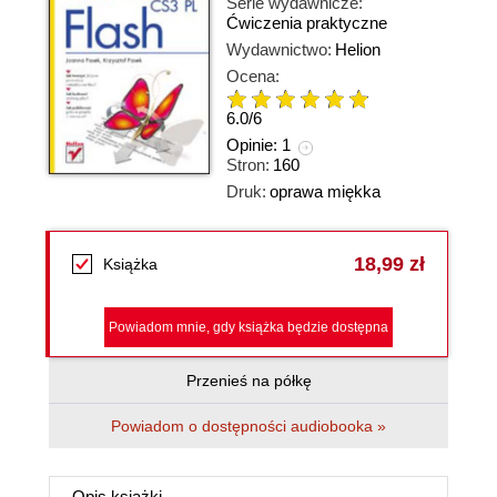
Serie wydawnicze:
Ćwiczenia praktyczne
Wydawnictwo:
Helion
Ocena:
6.0
/
6
Opinie:
1
Stron:
160
Druk:
oprawa miękka
18,99 zł
Książka
Powiadom mnie, gdy książka będzie dostępna
Przenieś na półkę
Powiadom o dostępności audiobooka »
Opis
książki