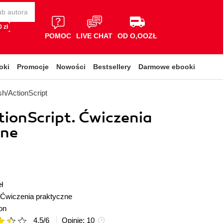
 zł
POMOC
LIVE CHAT
OD O,OOZŁ
oki
Promocje
Nowości
Bestsellery
Darmowe ebooki
sh/ActionScript
tionScript. Ćwiczenia
zne
ł
Ćwiczenia praktyczne
on
4.5
/
6
Opinie:
10