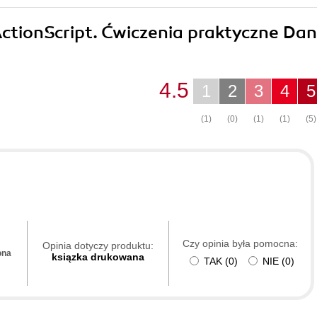
ActionScript. Ćwiczenia praktyczne Dan
4.5
1
2
3
4
5
(1)
(0)
(1)
(1)
(5)
Czy opinia była pomocna:
Opinia dotyczy produktu:
ona
ksiązka drukowana
TAK
(
0
)
NIE
(
0
)