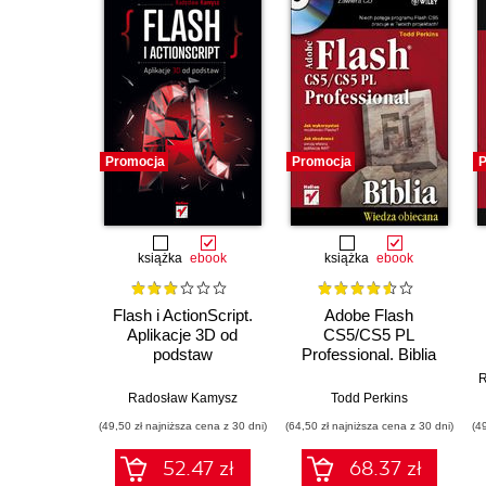
Promocja
Promocja
P
książka
ebook
książka
ebook
Flash i ActionScript.
Adobe Flash
Aplikacje 3D od
CS5/CS5 PL
podstaw
Professional. Biblia
R
Radosław Kamysz
Todd Perkins
(49,50 zł najniższa cena z 30 dni)
(64,50 zł najniższa cena z 30 dni)
(4
52.47 zł
68.37 zł