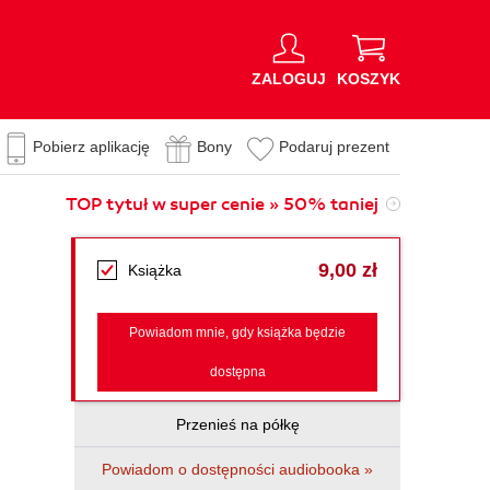
ZALOGUJ
KOSZYK
Pobierz aplikację
Bony
Podaruj prezent
TOP tytuł w super cenie » 50% taniej
9,00 zł
Książka
Powiadom mnie, gdy książka będzie
dostępna
Przenieś na półkę
Powiadom o dostępności audiobooka »