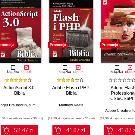
romocja
Promocja
Promocja
książka
ebook
książka
ebook
książka
eboo
ActionScript 3.0.
Adobe Flash i PHP.
Adobe Flas
Biblia
Biblia
Professiona
CS6/CS6PL
Oficjalny podręc
oger Braunstein
,
Mims H. Wright
,
Joshua J. Noble
Matthew Keefe
Adobe Creative 
9,50 zł najniższa cena z 30 dni)
(39,50 zł najniższa cena z 30 dni)
(39,50 zł najniższa cena 
52.47 zł
41.87 zł
41.87 z