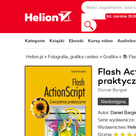
Inż. zwrotna 39,90
Kategorie
Książki
Ebooki
Kursy video
Audiobo
Helion.pl
»
Fotografia, grafika i wideo
»
Grafika
»
📚 Fla
Flash Ac
praktyc
Daniel Bargieł
Niedostępna
Autor:
Daniel Bargie
Serie wydawnicze:
Wydawnictwo:
Heli
Ocena: