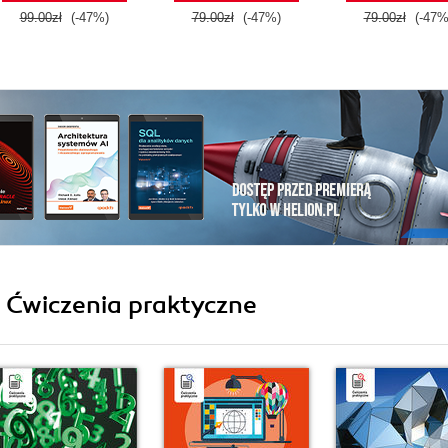
99.00zł
(-47%)
79.00zł
(-47%)
79.00zł
(-47%
i Ćwiczenia praktyczne