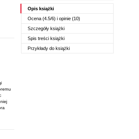
Opis
książki
Ocena (
4.5
/
6
) i opinie (10)
Szczegóły
książki
Spis treści
książki
Przykłady do
książki
h
i
tóremu
c
niej
óra