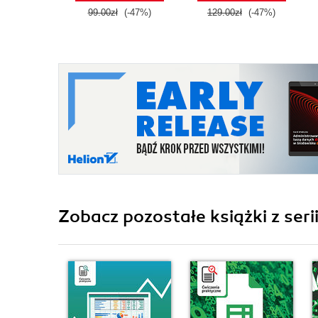
99.00zł
(-47%)
129.00zł
(-47%)
Zobacz pozostałe książki z seri