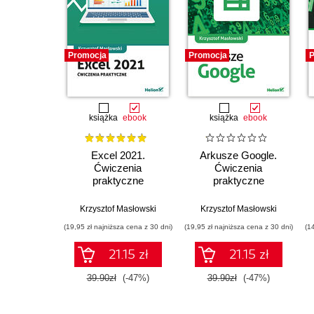
Promocja
Promocja
P
książka
ebook
książka
ebook
Excel 2021.
Arkusze Google.
Ćwiczenia
Ćwiczenia
praktyczne
praktyczne
Krzysztof Masłowski
Krzysztof Masłowski
(19,95 zł najniższa cena z 30 dni)
(19,95 zł najniższa cena z 30 dni)
(1
21.15 zł
21.15 zł
39.90zł
(-47%)
39.90zł
(-47%)