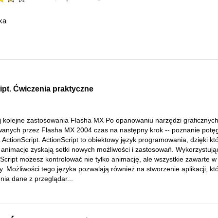
ka
ipt. Ćwiczenia praktyczne
j kolejne zastosowania Flasha MX Po opanowaniu narzędzi graficznyc
wanych przez Flasha MX 2004 czas na następny krok -- poznanie potęg
 ActionScript. ActionScript to obiektowy język programowania, dzięki k
 animacje zyskają setki nowych możliwości i zastosowań. Wykorzystują
Script możesz kontrolować nie tylko animację, ale wszystkie zawarte w 
y. Możliwości tego języka pozwalają również na stworzenie aplikacji, kt
nia dane z przeglądar...