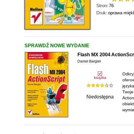
Stron:
76
Druk:
oprawa mięk
SPRAWDŹ NOWE WYDANIE
Flash MX 2004 ActionScr
Daniel Bargieł
Odkry
książka
ofero
języka
Twoje
Niedostępna
Action
obiekt
wymie