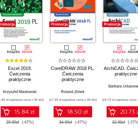
romocja
Promocja
Promocja
książka
ebook
książka
ebook
książka
eboo
Excel 2019.
CorelDRAW 2018 PL.
ArchiCAD. Ćwic
Ćwiczenia
Ćwiczenia
praktyczne
praktyczne
praktyczne
Barbara Urbanow
Krzysztof Masłowski
Roland Zimek
4,95 zł najniższa cena z 30 dni)
(17,45 zł najniższa cena z 30 dni)
(19,74 zł najniższa cena 
15.84 zł
18.50 zł
20.73 
29.90zł
(-47%)
34.90zł
(-47%)
32.90zł
(-37%