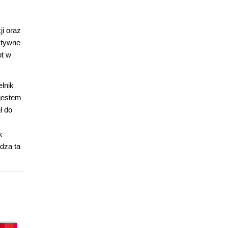
i oraz
ktywne
pt w
lnik
 jestem
ł do
k
edza ta