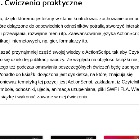
t. Ćwiczenia praktyczne
a, dzięki któremu jesteśmy w stanie kontrolować zachowanie animacj
óre dołączone do odpowiednich odnośników potrafią stworzyć intera
ski przewijania, rozwijane menu itp. Zaawansowanie języka ActionScri
kacji internetowych, np. gier, formularzy itp.
azać przynajmniej część swojej wiedzy o ActionScript, tak aby Czyte
ię dzięki tej publikacji nauczy. Ze względu na objętość książki nie
latego też podczas omawiania poszczególnych ćwiczeń będę zachęca
dto do książki dołączona jest dyskietka, na której znajdują się
nieważ tematyką tej pozycji jest ActionScript, zakładam, iż Czytelni
mbole, odnośniki, ujęcia, animacja uzupełniana, pliki SWF i FLA. Wi
siążkę i wykonać zawarte w niej ćwiczenia.