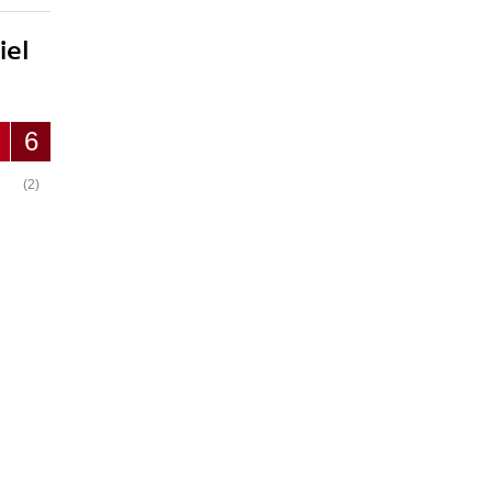
iel
6
(2)