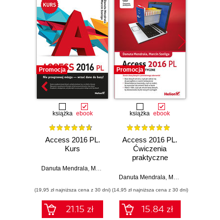
Promocja
Promocja
Promocj
książka
ebook
książka
ebook
ksią
Access 2016 PL.
Access 2016 PL.
Acces
Kurs
Ćwiczenia
Ćw
praktyczne
pr
Danuta Mendrala
,
Marcin Szeliga
Danuta Mendrala
,
Marcin Szeliga
Danuta 
(19,95 zł najniższa cena z 30 dni)
(14,95 zł najniższa cena z 30 dni)
(17,45 zł naj
21.15 zł
15.84 zł