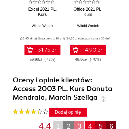
Excel 2021 PL.
Office 2021 PL.
Exce
Kurs
Kurs
Witold Wrotek
Witold Wrotek
Wit
(29,95 zł najniższa cena z 30 dni)
(14,90 zł najniższa cena z 30 dni)
(23,94 zł naj
31.75 zł
14.90 zł
59.90zł
(-47%)
49.90zł
(-70%)
39.9
Oceny i opinie klientów:
Access 2003 PL. Kurs Danuta
Mendrala, Marcin Szeliga
Dodaj opinię
4.4
1
2
3
4
5
6