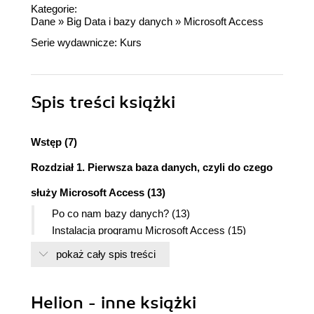
Kategorie:
Dane
»
Big Data i bazy danych
»
Microsoft Access
Serie wydawnicze:
Kurs
Spis treści
książki
Wstęp (7)
Rozdział 1. Pierwsza baza danych, czyli do czego
służy Microsoft Access (13)
Po co nam bazy danych? (13)
Instalacja programu Microsoft Access (15)
Aktywacja programu (18)
pokaż cały spis treści
Poznajemy środowisko systemu zarządzania
bazami danych Access (19)
Tworzenie pustej bazy danych (20)
Helion - inne książki