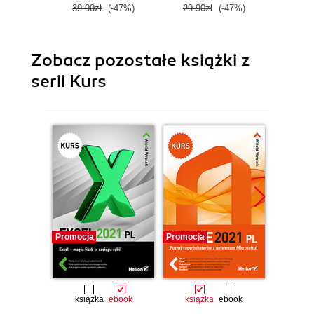
39.90zł
(-47%)
29.90zł
(-47%)
34.9
Zobacz pozostałe książki z
serii Kurs
Promocja
Promocja
Promocj
książka
ebook
książka
ebook
ksią