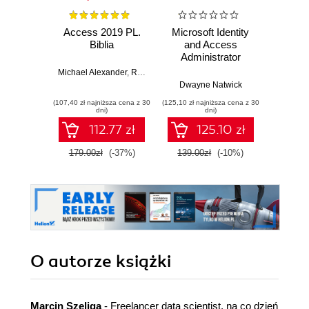
Access 2019 PL.
Microsoft Identity
Micro
Biblia
and Access
201
Administrator
Exam Guide.
Michael Alexander
,
Richard Kusleika
Implement IAM
Dwayne Natwick
Joyce C
solutions with
(107,40 zł najniższa cena z 30
(125,10 zł najniższa cena z 30
(49,98 zł naj
Azure AD, build an
dni)
dni)
identity governance
112.77 zł
125.10 zł
strategy, and pass
the SC-300 exam
179.00zł
(-37%)
139.00zł
(-10%)
58.8
O autorze
książki
Marcin Szeliga
- Freelancer data scientist, na co dzień