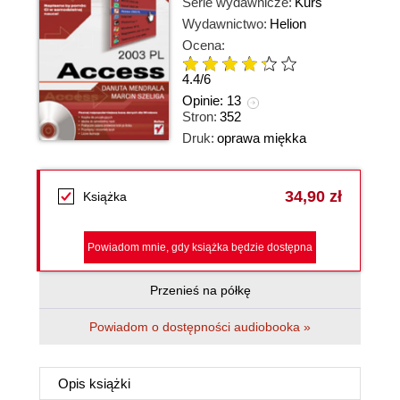
Serie wydawnicze:
Kurs
Wydawnictwo:
Helion
Ocena:
4.4
/
6
Opinie:
13
Stron:
352
Druk:
oprawa miękka
34,90 zł
Książka
Powiadom mnie, gdy książka będzie dostępna
Przenieś na półkę
Powiadom o dostępności audiobooka »
Opis
książki