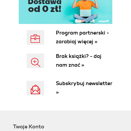
Rozdział 3. Projektowanie i tworzenie tabel, czyli
jak przechowywać informacje w bazie danych (55)
Jak zbudowane są tabele? (55)
Szablony tabel - określamy dane elementarne (57)
Program partnerski -
Tworzymy tabelę poprzez wprowadzanie
przykładowych danych (62)
zarabiaj więcej »
Tworzymy tabelę poprzez import zewnętrznych
danych (65)
Brak książki? - daj
Tworzenie tabel w widoku projektu (70)
nam znać »
Definiujemy klucz podstawowy (77)
Typy danych programu Microsoft Access (81)
Subskrybuj newsletter
Reguły sprawdzania poprawności (warunki, które
muszą spełnić dane zapisane w tabeli) (87)
»
Podsumowanie (91)
Rozdział 4. Modyfikowanie tabel, czyli jak zmienić
strukturę obiektów bazy danych (93)
Jak zarządzać obiektami bazy danych? (93)
Twoje Konto