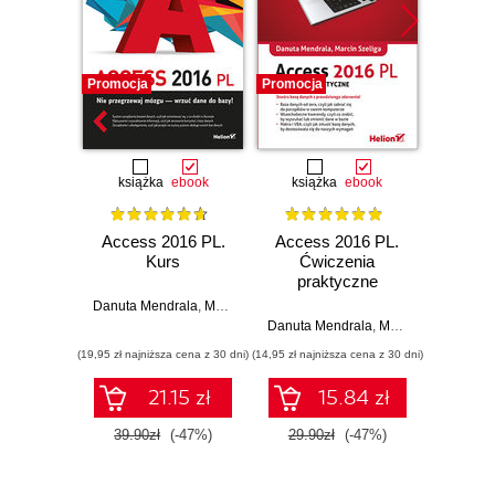
Promocja
Promocja
Promocj
książka
ebook
książka
ebook
ksią
Access 2016 PL.
Access 2016 PL.
Acces
Kurs
Ćwiczenia
Ćw
praktyczne
pr
Danuta Mendrala
,
Marcin Szeliga
Danuta Mendrala
,
Marcin Szeliga
Danuta 
(19,95 zł najniższa cena z 30 dni)
(14,95 zł najniższa cena z 30 dni)
(17,45 zł naj
21.15 zł
15.84 zł
39.90zł
(-47%)
29.90zł
(-47%)
34.9