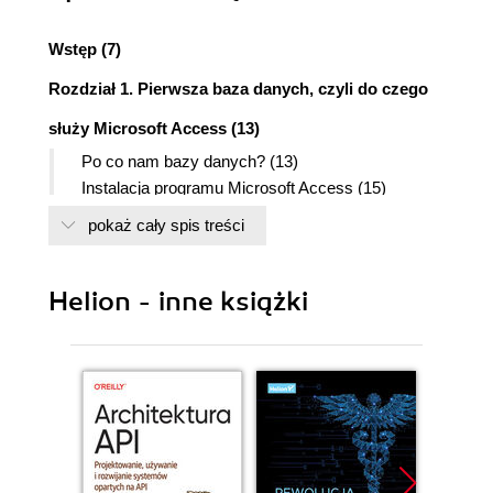
Wstęp (7)
Rozdział 1. Pierwsza baza danych, czyli do czego
służy Microsoft Access (13)
Po co nam bazy danych? (13)
Instalacja programu Microsoft Access (15)
Aktualizacja programu (19)
pokaż cały spis treści
Aktywacja programu (20)
Poznajemy środowisko systemu zarządzania
bazami danych Access (22)
Helion - inne książki
Tworzenie pustej bazy danych (24)
Zamykanie bazy danych (25)
Kopiowanie pliku bazy danych (26)
Zmiana domyślnej wersji bazy danych (27)
Kompilacja bazy danych (28)
Rozwiązywanie problemów z programem Access
2007 (30)