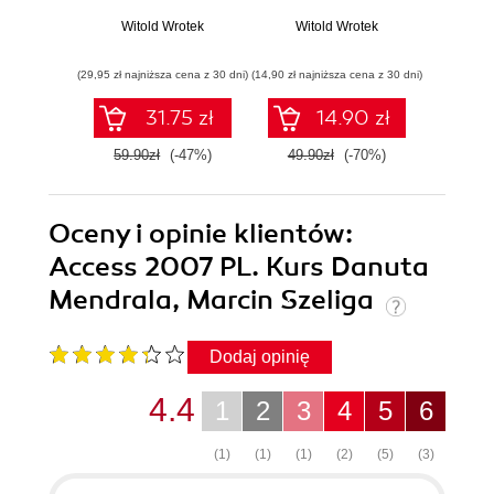
Witold Wrotek
Witold Wrotek
Wit
(29,95 zł najniższa cena z 30 dni)
(14,90 zł najniższa cena z 30 dni)
(23,94 zł naj
31.75 zł
14.90 zł
59.90zł
(-47%)
49.90zł
(-70%)
39.9
Oceny i opinie klientów:
Access 2007 PL. Kurs Danuta
Mendrala, Marcin Szeliga
Dodaj opinię
4.4
1
2
3
4
5
6
(1)
(1)
(1)
(2)
(5)
(3)