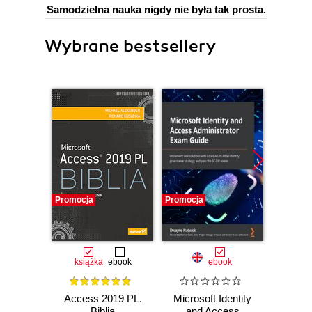
Samodzielna nauka nigdy nie była tak prosta.
Wybrane bestsellery
Promocja
Promocja
Promocj
książka
ebook
ebook
Access 2019 PL.
Microsoft Identity
Micro
Biblia
and Access
201