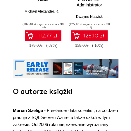
Administrator
Exam Guide.
Michael Alexander
,
Richard Kusleika
Implement IAM
Dwayne Natwick
Joyce C
solutions with
(107,40 zł najniższa cena z 30
(125,10 zł najniższa cena z 30
(49,98 zł naj
Azure AD, build an
dni)
dni)
identity governance
112.77 zł
125.10 zł
strategy, and pass
the SC-300 exam
179.00zł
(-37%)
139.00zł
(-10%)
58.8
O autorze
książki
Marcin Szeliga
- Freelancer data scientist, na co dzień
pracuje z SQL Server i Azure, a także szkoli w tym
zakresie. Od 2006 roku nieprzerwanie wyróżniany