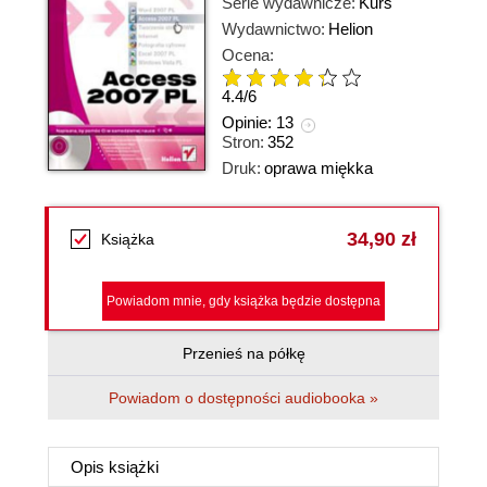
Serie wydawnicze:
Kurs
Wydawnictwo:
Helion
Ocena:
4.4
/
6
Opinie:
13
Stron:
352
Druk:
oprawa miękka
34,90 zł
Książka
Powiadom mnie, gdy książka będzie dostępna
Przenieś na półkę
Powiadom o dostępności audiobooka »
Opis
książki