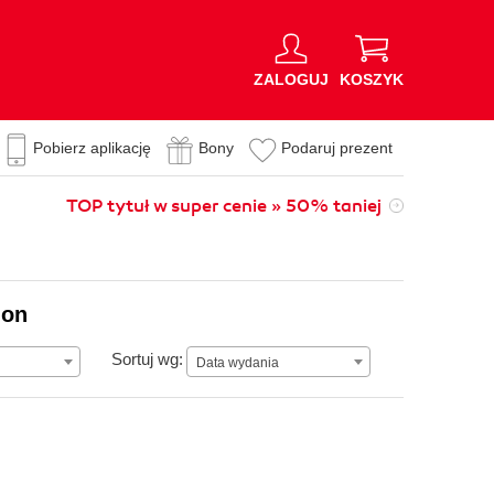
ZALOGUJ
KOSZYK
Pobierz aplikację
Bony
Podaruj prezent
TOP tytuł w super cenie » 50% taniej
ion
Data wydania
Sortuj wg:
Data wydania