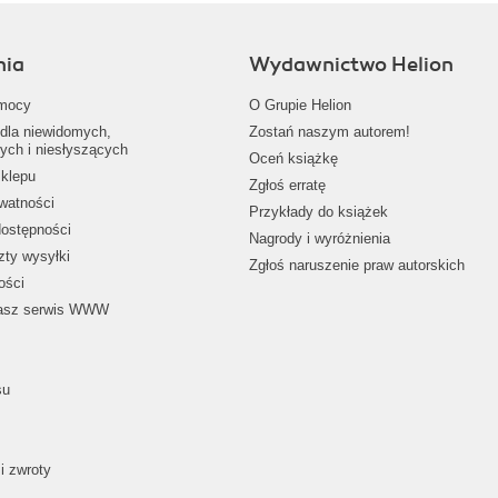
nia
Wydawnictwo Helion
mocy
O Grupie Helion
dla niewidomych,
Zostań naszym autorem!
ych i niesłyszących
Oceń książkę
klepu
Zgłoś erratę
ywatności
Przykłady do książek
dostępności
Nagrody i wyróżnienia
zty wysyłki
Zgłoś naruszenie praw autorskich
ości
nasz serwis WWW
su
i zwroty