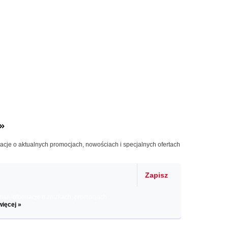
»
macje o aktualnych promocjach, nowościach i specjalnych ofertach
Zapisz
il informacje o zniżkach, promocjach
więcej »