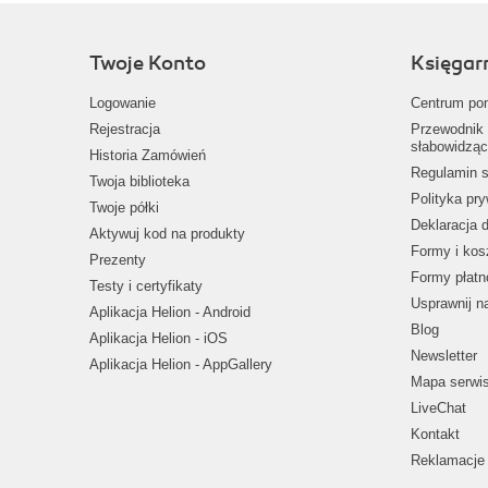
Twoje Konto
Księgar
Logowanie
Centrum po
Rejestracja
Przewodnik 
słabowidząc
Historia Zamówień
Regulamin s
Twoja biblioteka
Polityka pr
Twoje półki
Deklaracja 
Aktywuj kod na produkty
Formy i kos
Prezenty
Formy płatn
Testy i certyfikaty
Usprawnij 
Aplikacja Helion - Android
Blog
Aplikacja Helion - iOS
Newsletter
Aplikacja Helion - AppGallery
Mapa serwi
LiveChat
Kontakt
Reklamacje 