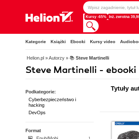
Kursy -65%
Inż. zwrotna 39,90
Kategorie
Książki
Ebooki
Kursy video
Audiobo
Helion.pl
» Autorzy
» 📚
Steve Martinelli
Steve Martinelli - ebooki
Tytuły au
Podkategorie:
Cyberbezpieczeństwo i
hacking
DevOps
Format
Epub/Mobi
1