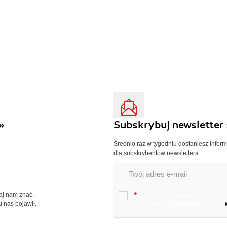
»
Subskrybuj newsletter 
Średnio raz w tygodniu dostaniesz infor
dla subskrybentów newslettera.
Daj nam znać.
*
Chcę otrzymywać na podany e-ma
u nas pojawił.
oraz nowościach wydawniczych.