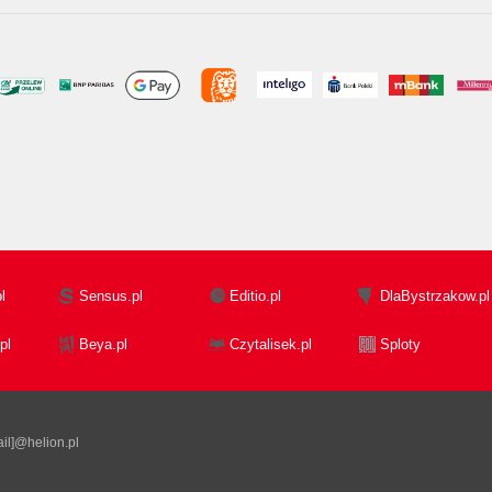
l
Sensus.pl
Editio.pl
DlaBystrzakow.pl
pl
Beya.pl
Czytalisek.pl
Sploty
il]@helion.pl