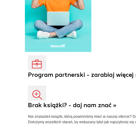
Program partnerski - zarabiaj więcej 
Brak książki? - daj nam znać »
Nie znalazłeś książki, którą powinniśmy mieć w naszej ofercie? 
Dołożymy wszelkich starań, by wskazany tytuł jak najszybciej się 