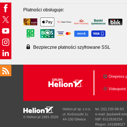
Płatności obsługuje:
Bezpieczne płatności szyfrowane SSL
Onepress.p
Videopoint.
Helion.pl sp. z o.o.
tel. (32) 230-98-63
ul. Kościuszki 1c
e-mail:
[wyświetl ema
© Helion.pl 1991-2026
44-100 Gliwice
NIP: 6312636254
Regon: 241989027