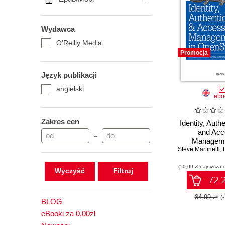
Wydawca
O'Reilly Media
Promocja
Język publikacji
angielski
ebo
Zakres cen
Identity, Authe
and Acc
–
Manageme
Steve Martinelli
OpenSta
,
Implementi
(50,99 zł najniższa 
Deploying K
Wyczyść
72.2
84.99 zł
(
BLOG
eBooki za 0,00zł