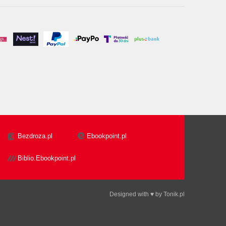
Bezdroza.pl
Ebookpoint.pl
Biblio.Ebookpoint.pl
Designed with ♥ by
Tonik.pl