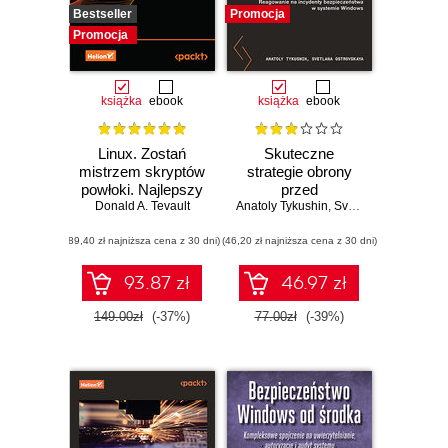
Bestseller
Promocja
Promocja
książka
ebook
książka
ebook
Linux. Zostań
Skuteczne
mistrzem skryptów
strategie obrony
powłoki. Najlepszy
przed
Donald A. Tevault
przewodnik, z
Anatoly Tykushin
zaawansowanymi
,
Svetlana Ostrovskaya
którym
cyberatakami.
(89,40 zł najniższa cena z 30 dni)
zoptymalizujesz,
(46,20 zł najniższa cena z 30 dni)
Reagowanie na
zautomatyzujesz i
incydenty
usprawnisz każde
bezpieczeństwa w
93.87 zł
46.97 zł
zadanie
systemie Windows
149.00zł
(-37%)
77.00zł
(-39%)