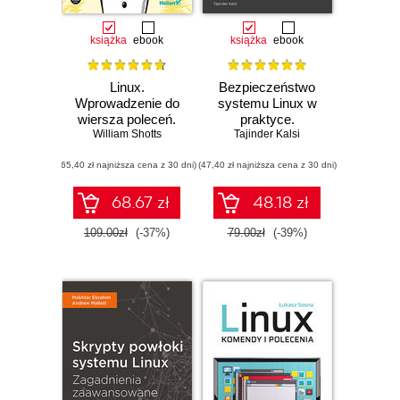
książka
ebook
książka
ebook
Linux.
Bezpieczeństwo
Wprowadzenie do
systemu Linux w
wiersza poleceń.
praktyce.
William Shotts
Wydanie II
Tajinder Kalsi
Receptury.
Wydanie II
(65,40 zł najniższa cena z 30 dni)
(47,40 zł najniższa cena z 30 dni)
68.67 zł
48.18 zł
109.00zł
(-37%)
79.00zł
(-39%)