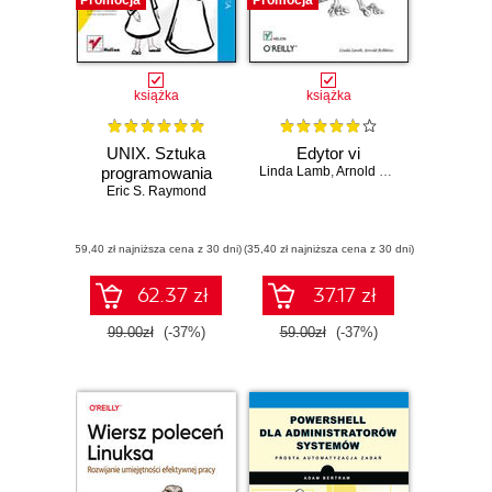
Promocja
Promocja
książka
książka
UNIX. Sztuka
Edytor vi
programowania
Linda Lamb
,
Arnold Robbins
Eric S. Raymond
(59,40 zł najniższa cena z 30 dni)
(35,40 zł najniższa cena z 30 dni)
62.37 zł
37.17 zł
99.00zł
(-37%)
59.00zł
(-37%)