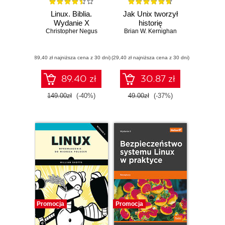
Linux. Biblia.
Jak Unix tworzył
Wydanie X
historię
Christopher Negus
Brian W. Kernighan
(89,40 zł najniższa cena z 30 dni)
(29,40 zł najniższa cena z 30 dni)
89.40 zł
30.87 zł
149.00zł
(-40%)
49.00zł
(-37%)
Promocja
Promocja