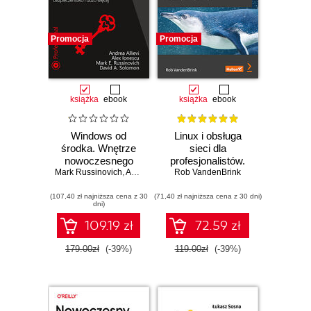
Promocja
Promocja
książka
ebook
książka
ebook
Windows od
Linux i obsługa
środka. Wnętrze
sieci dla
nowoczesnego
profesjonalistów.
Mark Russinovich
systemu,
,
Andrea Allievi
Rob VandenBrink
Konfiguracja i
,
Alex Ionescu
,
David Solomon
wirtualizacja,
stosowanie
(107,40 zł najniższa cena z 30
systemy plików,
(71,40 zł najniższa cena z 30 dni)
bezpiecznych
dni)
rozruch,
usług sieciowych
bezpieczeństwo i
109.19 zł
72.59 zł
dużo więcej.
Wydanie VII
179.00zł
(-39%)
119.00zł
(-39%)