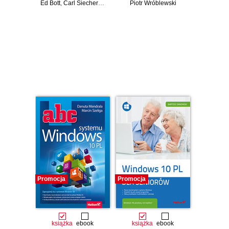
Ed Bott
,
Carl Siechert
,
Craig Stinson
Piotr Wróblewski
Czasowo niedostępna
Czasowo niedostępna
Promocja
Promocja
książka
ebook
książka
ebook