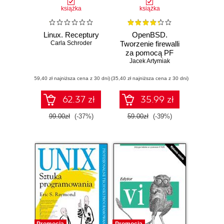
książka
książka
Linux. Receptury
OpenBSD.
Carla Schroder
Tworzenie firewalli
za pomocą PF
Jacek Artymiak
(59,40 zł najniższa cena z 30 dni)
(35,40 zł najniższa cena z 30 dni)
62.37 zł
35.99 zł
99.00zł
(-37%)
59.00zł
(-39%)