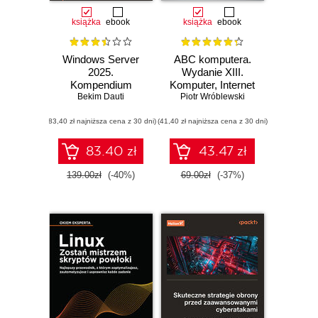
książka
ebook
książka
ebook
Windows Server
ABC komputera.
2025.
Wydanie XIII.
Kompendium
Komputer, Internet
administratora i
Bekim Dauti
Piotr Wróblewski
i sztuczna
przygotowanie do
inteligencja
(83,40 zł najniższa cena z 30 dni)
egzaminu AZ-800.
(41,40 zł najniższa cena z 30 dni)
Wydanie IV
83.40 zł
43.47 zł
139.00zł
(-40%)
69.00zł
(-37%)