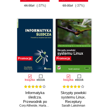
44.90zł
(-37%)
69.00zł
(-37%)
Promocja
Promocja
książka
ebook
książka
ebook
Informatyka
Skrypty powłoki
śledcza.
systemu Linux.
Przewodnik po
Receptury
Cory Altheide
narzędziach open
,
Harlan Carvey
Sarath Lakshman