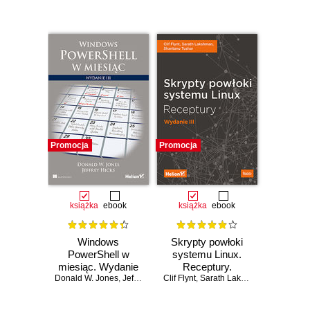
Promocja
Promocja
książka
ebook
książka
ebook
Windows
Skrypty powłoki
PowerShell w
systemu Linux.
miesiąc. Wydanie
Receptury.
Donald W. Jones
III
,
Jeffrey Hicks
Clif Flynt
Wydanie III
,
Sarath Lakshman
,
Shantanu 