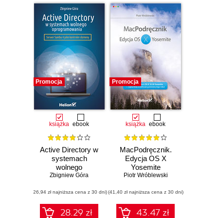
Promocja
Promocja
książka
ebook
książka
ebook
Active Directory w
MacPodręcznik.
systemach
Edycja OS X
wolnego
Yosemite
oprogramowania
Zbigniew Góra
Piotr Wróblewski
(26,94 zł najniższa cena z 30 dni)
(41,40 zł najniższa cena z 30 dni)
28.29 zł
43.47 zł