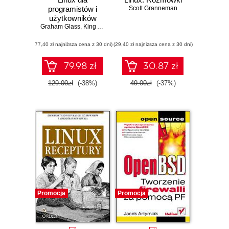
programistów i
Scott Granneman
użytkowników
Graham Glass
,
King Ables
(77,40 zł najniższa cena z 30 dni)
(29,40 zł najniższa cena z 30 dni)
79.98 zł
30.87 zł
129.00zł
(-38%)
49.00zł
(-37%)
Promocja
Promocja