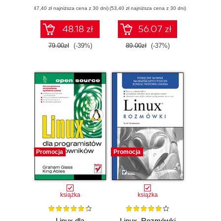
source
(47,40 zł najniższa cena z 30 dni)
(53,40 zł najniższa cena z 30 dni)
48.18 zł
56.07 zł
79.00zł
(-39%)
89.00zł
(-37%)
Promocja
Promocja
książka
książka
Linux dla
Linux. Rozmówki