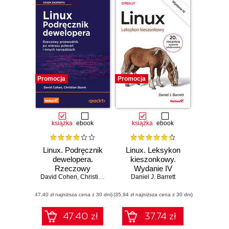
Promocja
Promocja
książka
ebook
książka
ebook
Linux. Podręcznik
Linux. Leksykon
dewelopera.
kieszonkowy.
Rzeczowy
Wydanie IV
David Cohen
przewodnik po
,
Christian Sturm
Daniel J. Barrett
wierszu poleceń i
(47,40 zł najniższa cena z 30 dni)
innych
(35,94 zł najniższa cena z 30 dni)
narzędziach
47.40 zł
37.74 zł