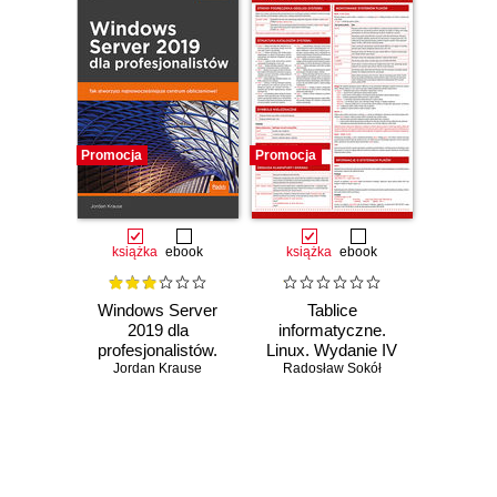
Promocja
Promocja
książka
ebook
książka
ebook
Windows Server
Tablice
2019 dla
informatyczne.
profesjonalistów.
Linux. Wydanie IV
Jordan Krause
Wydanie II
Radosław Sokół
Czasowo niedostępna
Czasowo niedostępna