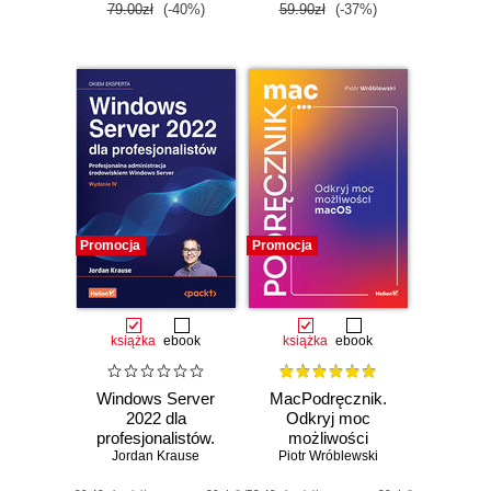
79.00zł
(-40%)
59.90zł
(-37%)
Promocja
Promocja
książka
ebook
książka
ebook
Windows Server
MacPodręcznik.
2022 dla
Odkryj moc
profesjonalistów.
możliwości
Profesjonalna
Jordan Krause
Piotr Wróblewski
macOS
administracja