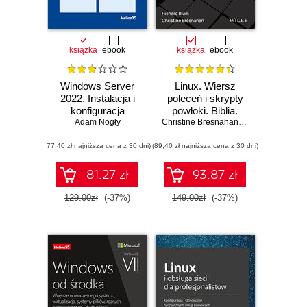
książka
ebook
książka
ebook
Windows Server
Linux. Wiersz
2022. Instalacja i
poleceń i skrypty
konfiguracja
powłoki. Biblia.
Adam Nogły
Wydanie IV
Christine Bresnahan
,
Richard Blum
(77,40 zł najniższa cena z 30 dni)
(89,40 zł najniższa cena z 30 dni)
81.27 zł
93.87 zł
129.00zł
(-37%)
149.00zł
(-37%)