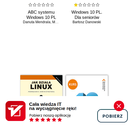
ABC systemu
Windows 10 PL.
Windows 10 PL
Dla seniorów
Danuta Mendrala
,
Marcin Szeliga
Bartosz Danowski
Czasowo niedostępna
Czasowo niedostępna
Promocja
Promocja