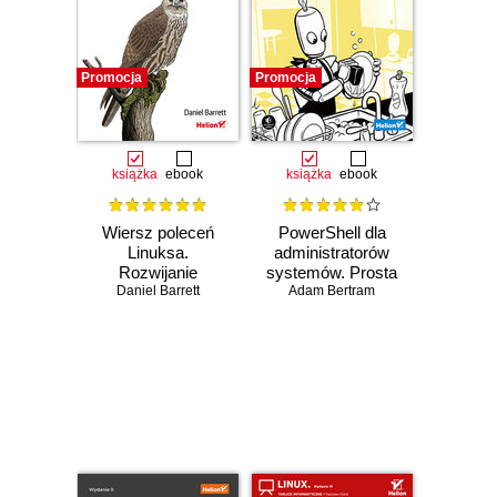
Promocja
Promocja
książka
ebook
książka
ebook
Wiersz poleceń
PowerShell dla
Linuksa.
administratorów
Rozwijanie
systemów. Prosta
umiejętności
Daniel Barrett
automatyzacja
Adam Bertram
efektywnej pracy
zadań
Czasowo niedostępna
Czasowo niedostępna