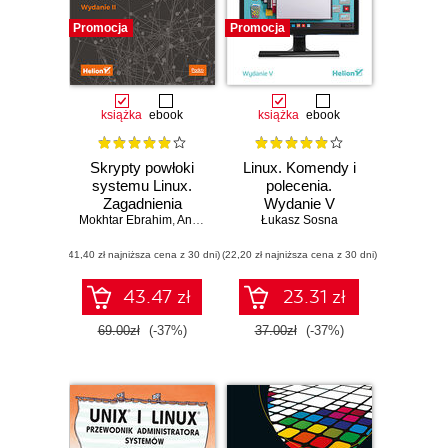
Promocja
Promocja
książka
ebook
książka
ebook
Skrypty powłoki
Linux. Komendy i
systemu Linux.
polecenia.
Zagadnienia
Wydanie V
Mokhtar Ebrahim
zaawansowane.
,
Andrew Mallett
Łukasz Sosna
Wydanie II
(41,40 zł najniższa cena z 30 dni)
(22,20 zł najniższa cena z 30 dni)
43.47 zł
23.31 zł
69.00zł
(-37%)
37.00zł
(-37%)