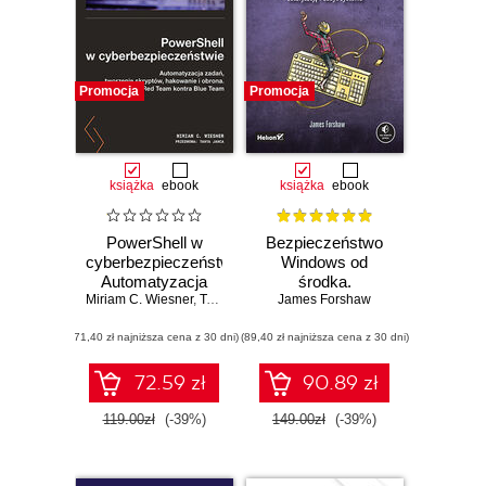
Promocja
Promocja
książka
ebook
książka
ebook
PowerShell w
Bezpieczeństwo
cyberbezpieczeństwie.
Windows od
Automatyzacja
środka.
Miriam C. Wiesner
zadań, tworzenie
,
Tanya Janca
Kompleksowe
James Forshaw
skryptów,
spojrzenie na
(71,40 zł najniższa cena z 30 dni)
hakowanie i
(89,40 zł najniższa cena z 30 dni)
uwierzytelnianie,
obrona. Red Team
autoryzację i audyt
kontra Blue Team
systemu
72.59 zł
90.89 zł
119.00zł
(-39%)
149.00zł
(-39%)