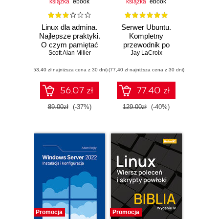
książka
ebook
książka
ebook
Linux dla admina.
Serwer Ubuntu.
Najlepsze praktyki.
Kompletny
O czym pamiętać
przewodnik po
Scott Alan Miller
podczas
Ubuntu Server
Jay LaCroix
projektowania i
22.04. Wydanie IV
(53,40 zł najniższa cena z 30 dni)
zarządzania
(77,40 zł najniższa cena z 30 dni)
systemami
56.07 zł
77.40 zł
89.00zł
(-37%)
129.00zł
(-40%)
Promocja
Promocja