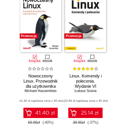
Promocja
Promocja
książka
ebook
książka
ebook
Nowoczesny
Linux. Komendy i
Linux. Przewodnik
polecenia.
dla użytkownika
Wydanie VI
natywnej chmury
Michael Hausenblas
Łukasz Sosna
(41,40 zł najniższa cena z 30 dni)
(23,94 zł najniższa cena z 30 dni)
41.40 zł
25.14 zł
69.00zł
(-40%)
39.90zł
(-37%)