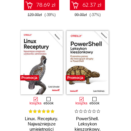
78.69 zł
62.37 zł
129.00zł
(-39%)
99.00zł
(-37%)
Promocja
Promocja
książka
ebook
książka
ebook
Linux. Receptury.
PowerShell.
Najważniejsze
Leksykon
umiejętności
kieszonkowy.