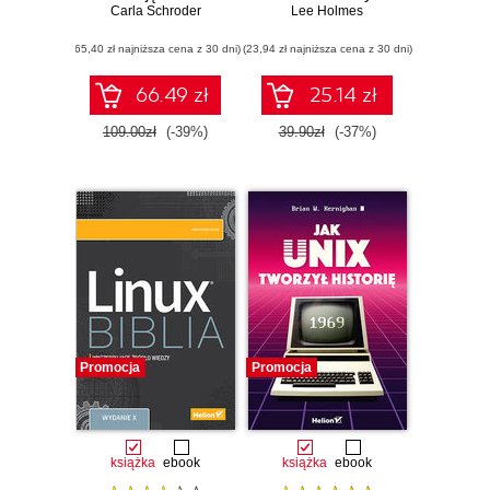
użytkownika i
Carla Schroder
Przenośna pomoc
Lee Holmes
administratora.
dla tworzących
(65,40 zł najniższa cena z 30 dni)
Wydanie II
(23,94 zł najniższa cena z 30 dni)
skrypty w
PowerShell.
Wydanie III
66.49 zł
25.14 zł
109.00zł
(-39%)
39.90zł
(-37%)
Promocja
Promocja
książka
ebook
książka
ebook