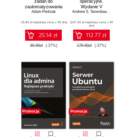
zadań do
operacyjne.
zautomatyzowania
Wydanie V
Adam Pietrzak
Andrew S. Tanenbaum
,
Herbert Bos
(23,94 zł najniższa cena z 30 dni)
(107,40 zł najniższa cena z 30
dni)
25.14 zł
112.77 zł
39.90zł
(-37%)
179.00zł
(-37%)
Promocja
Promocja