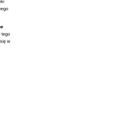
ęki
wego
ne
 tego
 się w