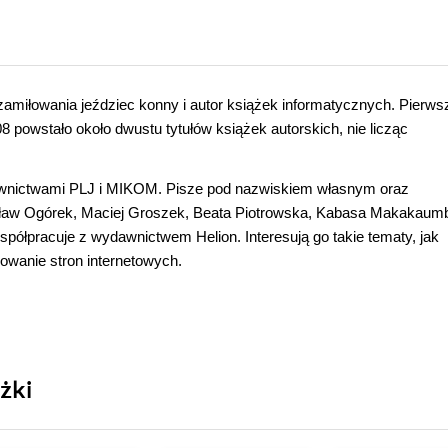
 zamiłowania jeździec konny i autor książek informatycznych. Pierws
 powstało około dwustu tytułów książek autorskich, nie licząc
wnictwami PLJ i MIKOM. Pisze pod nazwiskiem własnym oraz
esław Ogórek, Maciej Groszek, Beata Piotrowska, Kabasa Makakaum
półpracuje z wydawnictwem Helion. Interesują go takie tematy, jak
owanie stron internetowych.
żki