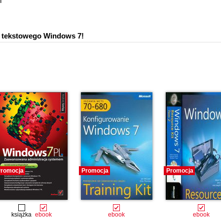
h
u tekstowego Windows 7!
romocja
Promocja
Promocja
książka
ebook
ebook
ebook