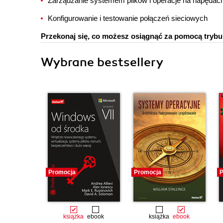
Zarządzanie systemem plików i operacje na napędac
Konfigurowanie i testowanie połączeń sieciowych
Przekonaj się, co możesz osiągnąć za pomocą tryb
Wybrane bestsellery
Promocja
Promocja
P
książka
ebook
książka
ebook