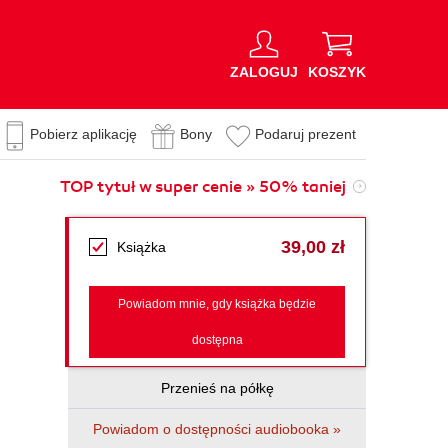
ZALOGUJ
KOSZYK
Pobierz aplikację
Bony
Podaruj prezent
TOP tytuł w super cenie » 50% taniej
39,00 zł
Książka
Powiadom mnie, gdy książka będzie
dostępna
Przenieś na półkę
Powiadom o dostępności audiobooka »