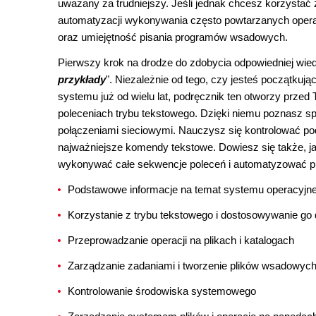
uważany za trudniejszy. Jeśli jednak chcesz korzystać 
automatyzacji wykonywania często powtarzanych operacj
oraz umiejętność pisania programów wsadowych.
Pierwszy krok na drodze do zdobycia odpowiedniej wiedz
przykłady
". Niezależnie od tego, czy jesteś początku
systemu już od wielu lat, podręcznik ten otworzy przed 
poleceniach trybu tekstowego. Dzięki niemu poznasz s
połączeniami sieciowymi. Nauczysz się kontrolować po
najważniejsze komendy tekstowe. Dowiesz się także, ja
wykonywać całe sekwencje poleceń i automatyzować pr
Podstawowe informacje na temat systemu operacyjn
Korzystanie z trybu tekstowego i dostosowywanie go 
Przeprowadzanie operacji na plikach i katalogach
Zarządzanie zadaniami i tworzenie plików wsadowyc
Kontrolowanie środowiska systemowego