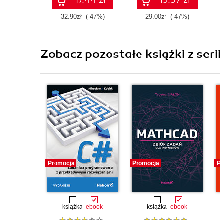
32.90zł
(-47%)
29.00zł
(-47%)
Zobacz pozostałe książki z seri
Promocja
Promocja
P
książka
ebook
książka
ebook