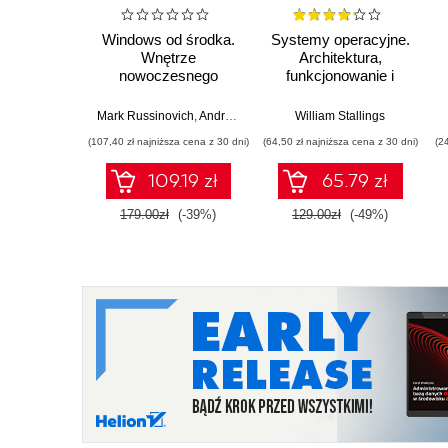
Windows od środka.
Systemy operacyjne.
Wnętrze
Architektura,
nowoczesnego
funkcjonowanie i
systemu,
projektowanie.
wirtualizacja,
Wydanie IX
Mark Russinovich
,
Andrea Allievi
,
Alex Ionescu
William Stallings
,
David Solomon
systemy plików,
(107,40 zł najniższa cena z 30 dni)
(64,50 zł najniższa cena z 30 dni)
(2
rozruch,
bezpieczeństwo i
109.19 zł
65.79 zł
dużo więcej. Wydanie
VII
179.00zł
(-39%)
129.00zł
(-49%)