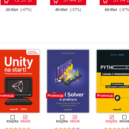
29.00zł
(-47%)
49.90zł
(-37%)
59.90zł
(-37%
i
romocja
Promocja
Promocja
książka
ebook
książka
ebook
książka
eboo