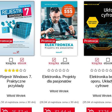
romocja
Promocja
Promocja
książka
ebook
książka
ebook
książka
eboo
Rejestr Windows 7.
Elektronika. Projekty
Elektronika b
Praktyczne
dla pasjonatów
oporu. Układ
przykłady
cyfrowe
Witold Wrotek
Witold Wrotek
Witold Wrotek
4,50 zł najniższa cena z 30 dni)
(29,94 zł najniższa cena z 30 dni)
(35,94 zł najniższa cena 
15.37 zł
31.44 zł
37.74 z