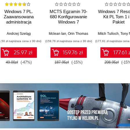
Windows 7 PL.
MCTS Egzamin 70-
Windows 7 Reso
Zaawansowana
680 Konfigurowanie
Kit PL Tom 1 i
administracja
Windows 7
Pakiet
systemem
Andrzej Szeląg
Mclean Ian
,
Orin Thomas
Mitch Tulloch
,
Tony Nor
4,50 zł najniższa cena z 30 dni)
(159,76 zł najniższa cena z 30 dni)
(177,61 zł najniższa cena 
25.97 zł
159.76 zł
177.61 
49.00zł
(-47%)
187.95zł
(-15%)
208.95zł
(-15