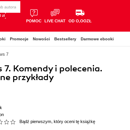
 zł
POMOC
LIVE CHAT
OD O,OOZŁ
oki
Promocje
Nowości
Bestsellery
Darmowe ebooki
ws 7
7. Komendy i polecenia.
ne przykłady
k
on
Bądź pierwszym, który oceni tę książkę