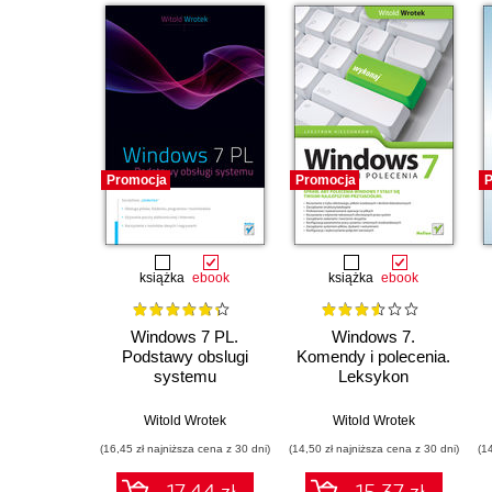
Promocja
Promocja
P
książka
ebook
książka
ebook
Windows 7 PL.
Windows 7.
Podstawy obslugi
Komendy i polecenia.
systemu
Leksykon
kieszonkowy
Witold Wrotek
Witold Wrotek
(16,45 zł najniższa cena z 30 dni)
(14,50 zł najniższa cena z 30 dni)
(1
17.44 zł
15.37 zł