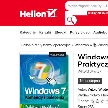
Kursy od 16,70
Kategorie
Książki
Ebooki
Kursy video
Audiobo
Helion.pl
»
Systemy operacyjne
»
Windows
»
📚 Windo
Windows 
Praktycz
Witold Wrotek
Niedostępna
Autor:
Witold Wrote
Wydawnictwo:
Heli
Ocena:
Stron:
288