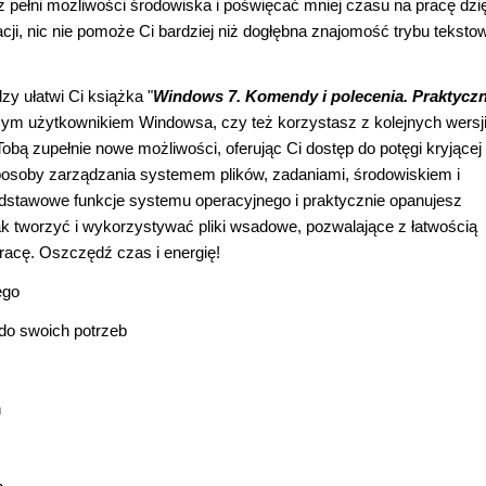
z pełni możliwości środowiska i poświęcać mniej czasu na pracę dzi
i, nic nie pomoże Ci bardziej niż dogłębna znajomość trybu teksto
y ułatwi Ci książka "
Windows 7. Komendy i polecenia. Praktycz
jącym użytkownikiem Windowsa, czy też korzystasz z kolejnych wersji
Tobą zupełnie nowe możliwości, oferując Ci dostęp do potęgi kryjącej
posoby zarządzania systemem plików, zadaniami, środowiskiem i
dstawowe funkcje systemu operacyjnego i praktycznie opanujesz
k tworzyć i wykorzystywać pliki wsadowe, pozwalające z łatwością
acę. Oszczędź czas i energię!
ego
do swoich potrzeb
h