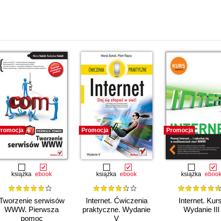
i
romocja
Promocja
Promocja
książka
ebook
książka
ebook
książka
eboo
Tworzenie serwisów
Internet. Ćwiczenia
Internet. Kurs
WWW. Pierwsza
praktyczne. Wydanie
Wydanie III
pomoc
V