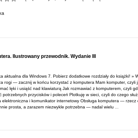
ka
era. Ilustrowany przewodnik. Wydanie III
ka aktualna dla Windows 7. Pobierz dodatkowe rozdziały do książki! » 
za rogi — zacznij w końcu korzystać z komputera Mam komputer, czyli 
mać lęki i usiąść nad klawiaturą Jak rozmawiać z komputerem, czyli gd
 potrzebnych przycisków i poleceń Plotkuję w sieci, czyli do czego słu
a elektroniczna i komunikator internetowy Obsługa komputera — rzecz 
nnie prosta, a zarazem niezwykle potrzebna — nadal wielu ...