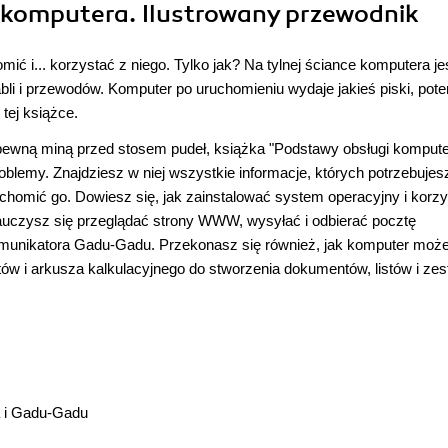
 komputera. Ilustrowany przewodnik
ić i... korzystać z niego. Tylko jak? Na tylnej ściance komputera je
bli i przewodów. Komputer po uruchomieniu wydaje jakieś piski, pot
tej książce.
iepewną miną przed stosem pudeł, książka "Podstawy obsługi kompute
blemy. Znajdziesz w niej wszystkie informacje, których potrzebujes
homić go. Dowiesz się, jak zainstalować system operacyjny i korzy
- nauczysz się przeglądać strony WWW, wysyłać i odbierać pocztę
munikatora Gadu-Gadu. Przekonasz się również, jak komputer moż
stów i arkusza kalkulacyjnego do stworzenia dokumentów, listów i zes
a i Gadu-Gadu