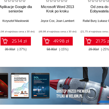
Aplikacje Google dla
Microsoft Word 2013
Od zera do
seniorów
Krok po kroku
Eobywatela
Krzysztof Masłowski
Joyce Cox
,
Joan Lambert
Rafał Bury
,
Łukasz 
3,94 zł najniższa cena z 30 dni)
(49,98 zł najniższa cena z 30 dni)
(21,75 zł najniższa cena 
25.14 zł
49.98 zł
21.75 z
39.90zł
(-37%)
58.80zł
(-15%)
29.00zł
(-25%