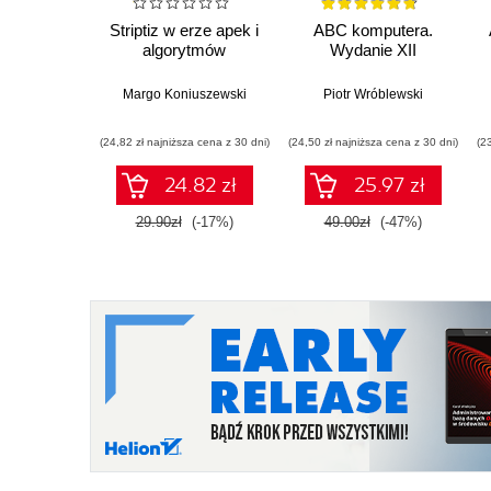
Striptiz w erze apek i
ABC komputera.
algorytmów
Wydanie XII
Margo Koniuszewski
Piotr Wróblewski
(24,82 zł najniższa cena z 30 dni)
(24,50 zł najniższa cena z 30 dni)
(2
24.82 zł
25.97 zł
29.90zł
(-17%)
49.00zł
(-47%)