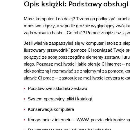
Opis
książki
: Podstawy obsługi
Masz komputer. I co dalej? Trzeba go podłączyć, uruchom
mnóstwo złączy, a w pudle groźnie wyglądający zwój ka
żąda wpisania hasła... Co robić? Pomoc znajdziesz ją w 
Jeśli właśnie zaopatrzyłeś się w komputer i stoisz z n
Ilustrowany przewodnik" pomoże Ci rozwiązać Twoje pro
połączyć ze sobą poszczególne elementy zestawu i uruc
niego. Poznasz możliwości, jakie oferuje Ci internet -
elektroniczną i rozmawiać ze znajomymi za pomocą ko
ułatwić Ci pracę -- zastosujesz możliwości edytora tek
Podstawowe składniki zestawu
System operacyjny, pliki i katalogi
Konserwacja komputera
Korzystanie z internetu -- WWW, poczta elektroniczn