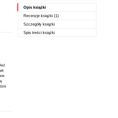
Opis
książki
Recenzje
książki
(1)
Szczegóły
książki
Spis treści
książki
Weź
jak
zie
żą
dziś