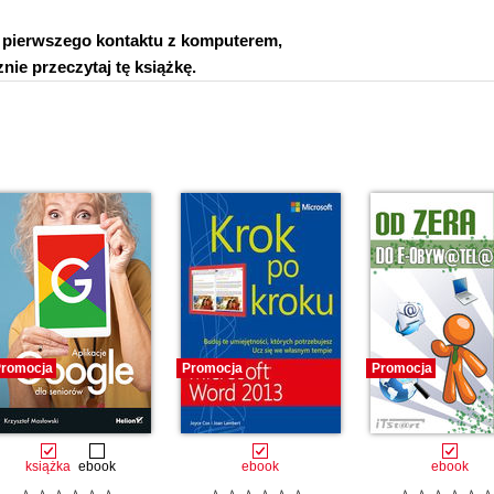
ę pierwszego kontaktu z komputerem,
nie przeczytaj tę książkę.
romocja
Promocja
Promocja
książka
ebook
ebook
ebook