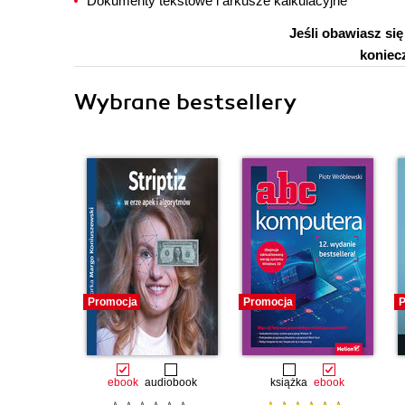
Dokumenty tekstowe i arkusze kalkulacyjne
Jeśli obawiasz si
koniecz
Wybrane bestsellery
Promocja
Promocja
P
ebook
audiobook
książka
ebook