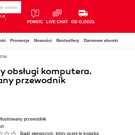
 zł
POMOC
LIVE CHAT
OD O,OOZŁ
oki
Promocje
Nowości
Bestsellery
Darmowe ebooki
czna
y obsługi komputera.
any przewodnik
Ilustrowany przewodnik
on
Bądź pierwszym, który oceni tę książkę