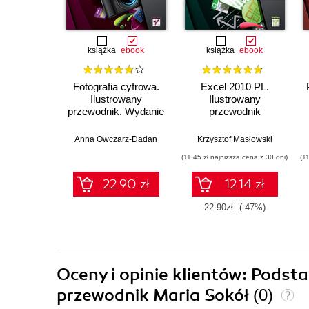
książka
ebook
książka
ebook
Fotografia cyfrowa.
Excel 2010 PL.
Ilustrowany
Ilustrowany
przewodnik. Wydanie
przewodnik
II
Anna Owczarz-Dadan
Krzysztof Masłowski
(11,45 zł najniższa cena z 30 dni)
(1
22.90 zł
12.14 zł
22.90zł
(-47%)
Oceny i opinie klientów: Podst
przewodnik Maria Sokół
(0)