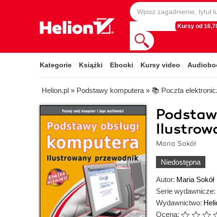
Kursy od 16,70
Kategorie
Książki
Ebooki
Kursy video
Audiobo
Helion.pl
»
Podstawy komputera
»
📚 Poczta elektroni
Podstaw
Ilustrow
Maria Sokół
Niedostępna
Autor:
Maria Sokół
Serie wydawnicze:
Wydawnictwo:
Heli
Ocena: