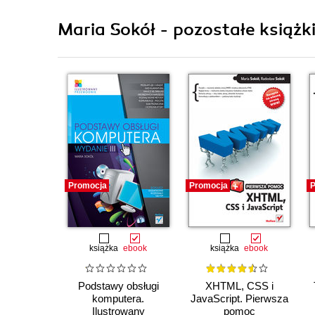
Maria Sokół - pozostałe książk
Promocja
Promocja
P
książka
ebook
książka
ebook
Podstawy obsługi
XHTML, CSS i
komputera.
JavaScript. Pierwsza
Ilustrowany
pomoc