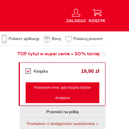
ZALOGUJ
KOSZYK
Pobierz aplikację
Bony
Podaruj prezent
TOP tytuł w super cenie » 50% taniej
19,90 zł
Książka
Powiadom mnie, gdy książka będzie
dostępna
Przenieś na półkę
Powiadom o dostępności audiobooka »