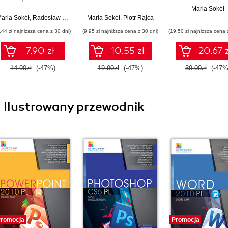
Maria Sokół
aria Sokół
,
Radosław Sokół
Maria Sokół
,
Piotr Rajca
,44 zł najniższa cena z 30 dni)
(9,95 zł najniższa cena z 30 dni)
(19,50 zł najniższa cena 
7.90 zł
10.55 zł
20.67 z
14.90zł
(-47%)
19.90zł
(-47%)
39.00zł
(-47%
ii Ilustrowany przewodnik
romocja
Promocja