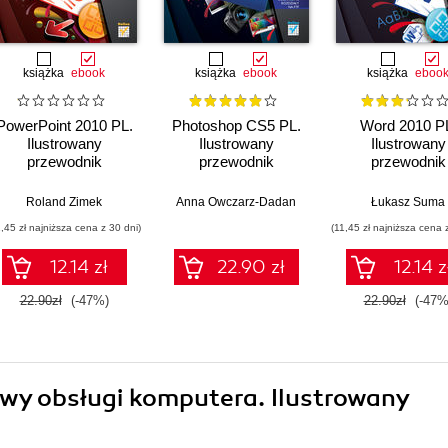
książka
ebook
książka
ebook
książka
eboo
PowerPoint 2010 PL.
Photoshop CS5 PL.
Word 2010 P
Ilustrowany
Ilustrowany
Ilustrowany
przewodnik
przewodnik
przewodnik
Roland Zimek
Anna Owczarz-Dadan
Łukasz Suma
1,45 zł najniższa cena z 30 dni)
(11,45 zł najniższa cena 
12.14 zł
22.90 zł
12.14 z
22.90zł
(-47%)
22.90zł
(-47%
awy obsługi komputera. Ilustrowany