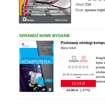
Stron:
216
Druk:
oprawa mięk
SPRAWDŹ NOWE WYDANIE
Podstawy obsługi komput
Maria Sokół
Książ
książka
ebook
byka 
przeła
szukać
(11.45 zł najniższa cena z 30
poczt
dni)
dzieci
12.14 zł
22.90 zł
(-47%)