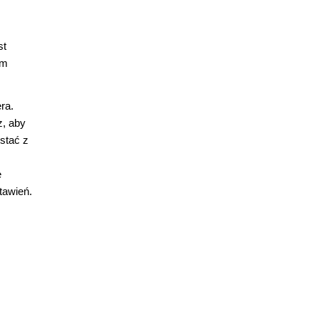
st
em
ra.
z, aby
stać z
e
tawień.