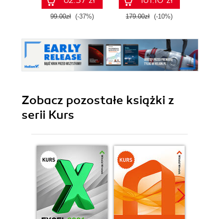
62.37 zł
161.10 zł
1
99.00zł
(-37%)
179.00zł
(-10%)
Zobacz pozostałe książki z
serii Kurs