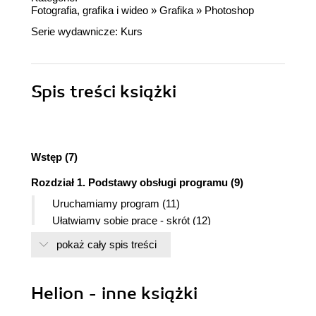
Fotografia, grafika i wideo
»
Grafika
»
Photoshop
Serie wydawnicze:
Kurs
Spis treści
książki
Wstęp (7)
Rozdział 1. Podstawy obsługi programu (9)
Uruchamiamy program (11)
Ułatwiamy sobie pracę - skrót (12)
Ekran powitalny programu (14)
pokaż cały spis treści
Okno programu (17)
Otwieramy nowe okno obrazu (dokumentu) (20)
Zamykanie programu (24)
Helion - inne książki
Podsumowanie (28)