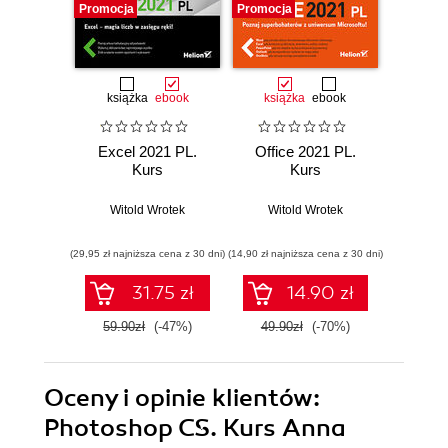
Promocja
Promocja
Promocj
książka
ebook
książka
ebook
ksią
Excel 2021 PL.
Office 2021 PL.
Exce
Kurs
Kurs
Witold Wrotek
Witold Wrotek
Wit
(29,95 zł najniższa cena z 30 dni)
(14,90 zł najniższa cena z 30 dni)
(23,94 zł naj
31.75 zł
14.90 zł
59.90zł
(-47%)
49.90zł
(-70%)
39.9
Oceny i opinie klientów:
Photoshop CS. Kurs Anna