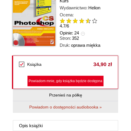
Kurs
Wydawnictwo:
Helion
Ocena:
4.7
/
6
Opinie:
24
Stron:
352
Druk:
oprawa miękka
34,90 zł
Książka
Powiadom mnie, gdy książka będzie dostępna
Przenieś na półkę
Powiadom o dostępności audiobooka »
Opis
książki