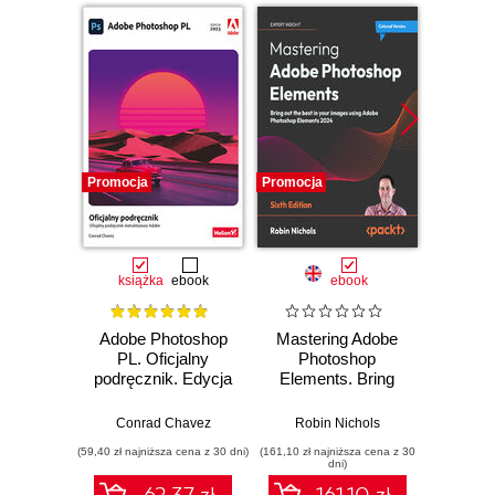
Promocja
Promocja
książka
ebook
ebook
Adobe Photoshop
Mastering Adobe
Adobe 
PL. Oficjalny
Photoshop
Illus
podręcznik. Edycja
Elements. Bring
2023
out the best in your
Proj
images using
ide
Conrad Chavez
Robin Nichols
Katarzy
Adobe Photoshop
wi
(59,40 zł najniższa cena z 30 dni)
(161,10 zł najniższa cena z 30
Elements 2024 -
dni)
Sixth Edition