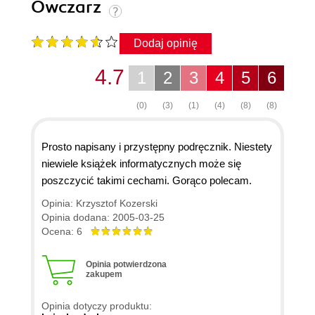
Owczarz
Dodaj opinię
4.7
1
2
3
4
5
6
(0)
(3)
(1)
(4)
(8)
(8)
Prosto napisany i przystępny podręcznik. Niestety
niewiele książek informatycznych może się
poszczycić takimi cechami. Gorąco polecam.
Opinia: Krzysztof Kozerski
Opinia dodana: 2005-03-25
Ocena: 6
Opinia potwierdzona
zakupem
Opinia dotyczy produktu: