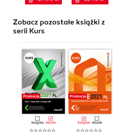
Zobacz pozostałe książki z
serii Kurs
Promocja
Promocja
Promocj
książka
ebook
książka
ebook
ksią