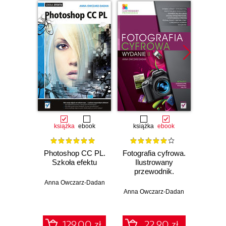
książka
ebook
książka
ebook
ksią
Photoshop CC PL.
Fotografia cyfrowa.
Z
Szkoła efektu
Ilustrowany
Pho
przewodnik.
Edyc
Wydanie II
Wy
Anna Owczarz-Dadan
Anna Owczarz-Dadan
Anna O
129.00 zł
22.90 zł