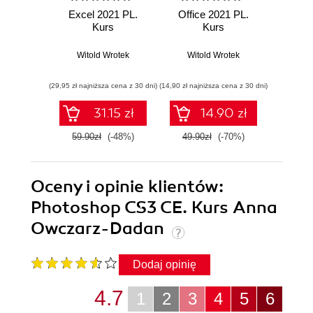
Excel 2021 PL.
Office 2021 PL.
Exce
Kurs
Kurs
Witold Wrotek
Witold Wrotek
Wit
(29,95 zł najniższa cena z 30 dni)
(14,90 zł najniższa cena z 30 dni)
(23,94 zł naj
31.15 zł
14.90 zł
59.90zł
(-48%)
49.90zł
(-70%)
39.9
Oceny i opinie klientów:
Photoshop CS3 CE. Kurs Anna
Owczarz-Dadan
Dodaj opinię
4.7
1
2
3
4
5
6