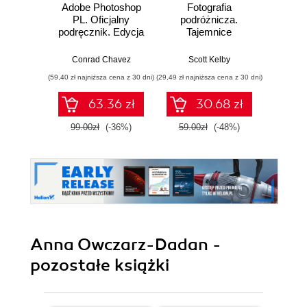
Adobe Photoshop
Fotografia
Sekre
PL. Oficjalny
podróżnicza.
fotogra
podręcznik. Edycja
Tajemnice
Prof
2023
zawodowców
zdjęc
wyjaśnione krok po
Conrad Chavez
Scott Kelby
Sc
kroku
(59,40 zł najniższa cena z 30 dni)
(29,49 zł najniższa cena z 30 dni)
(35,40 zł naj
63.36 zł
30.68 zł
99.00zł
(-36%)
59.00zł
(-48%)
59.0
Anna Owczarz-Dadan -
pozostałe książki