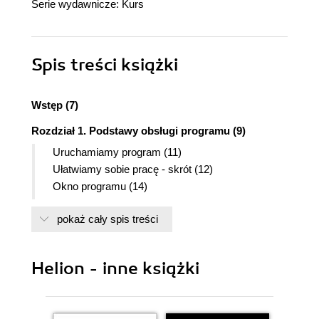
Serie wydawnicze:
Kurs
Spis treści
książki
Wstęp (7)
Rozdział 1. Podstawy obsługi programu (9)
Uruchamiamy program (11)
Ułatwiamy sobie pracę - skrót (12)
Okno programu (14)
Tworzymy nowe okno obrazu (dokumentu) (16)
pokaż cały spis treści
Zamykanie programu (22)
Podsumowanie (25)
Rozdział 2. Praca z plikami (27)
Helion - inne książki
Otwieranie już istniejącego pliku (29)
Importowanie obrazu. Skaner a aparat cyfrowy
(31)