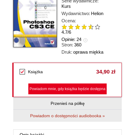
Serie wydawnicze:
Kurs
Wydawnictwo:
Helion
Ocena:
4.7
/
6
Opinie:
24
Stron:
360
Druk:
oprawa miękka
34,90 zł
Książka
Powiadom mnie, gdy książka będzie dostępna
Przenieś na półkę
Powiadom o dostępności audiobooka »
Opis
książki