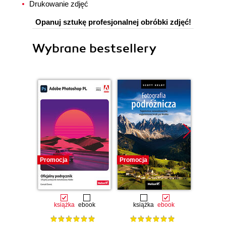
Drukowanie zdjęć
Opanuj sztukę profesjonalnej obróbki zdjęć!
Wybrane bestsellery
Promocja
Promocja
Promocj
książka
ebook
książka
ebook
ksią