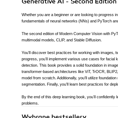
Generative AI - Second Edition
Whether you are a beginner or are looking to progress in
fundamentals of neural networks (NNs) and PyTorch and h
The second edition of Modern Computer Vision with PyTorc
multimodal models, CLIP, and Stable Diffusion.
You’ll discover best practices for working with images,
progress, you'll implement various use cases for facial 
detection. This book provides a solid foundation in imag
transformer-based architectures like ViT, TrOCR, BLIP2,
model from scratch. Additionally, you’ll utilize foundatio
segmentation. Finally, you’ll learn best practices for dep
By the end of this deep learning book, you'll confidentl
problems.
Wybrane bestsellery