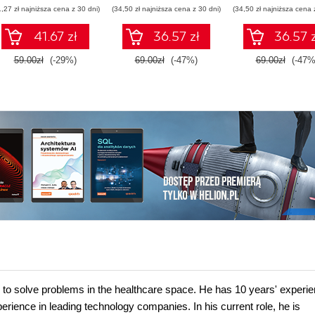
sztucznej inteligencji
1,27 zł najniższa cena z 30 dni)
(34,50 zł najniższa cena z 30 dni)
(34,50 zł najniższa cena 
41.67 zł
36.57 zł
36.57 z
59.00zł
(-29%)
69.00zł
(-47%)
69.00zł
(-47%
to solve problems in the healthcare space. He has 10 years' experie
rience in leading technology companies. In his current role, he is