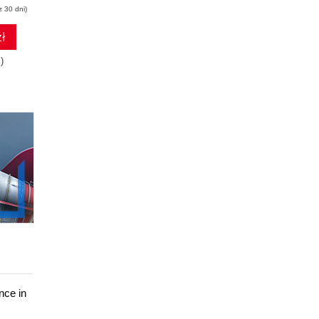
z 30 dni)
(64,50 zł najniższa cena z 30 dni)
(49,50 zł najniższa cena z 30 dni)
ł
68.37 zł
52.47 zł
)
129.00zł
(-47%)
99.00zł
(-47%)
nce in