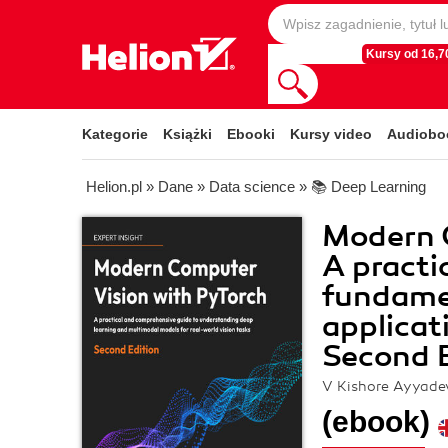
Kursy od 16,70
Kategorie
Książki
Ebooki
Kursy video
Audiobo
Helion.pl
»
Dane
»
Data science
»
📚 Deep Learning
Modern 
A practi
fundame
applicat
Second E
V Kishore Ayyade
(ebook)