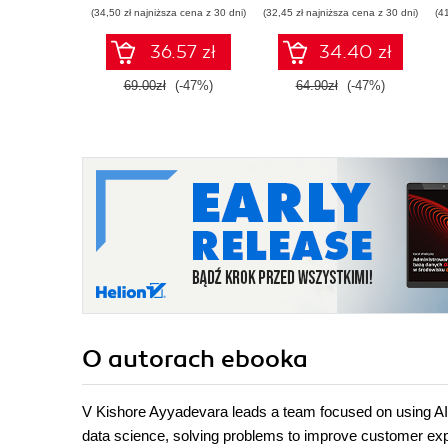
oprogramowania
(34,50 zł najniższa cena z 30 dni)
(32,45 zł najniższa cena z 30 dni)
(4
36.57 zł
34.40 zł
69.00zł
(-47%)
64.90zł
(-47%)
O autorach
ebooka
V Kishore Ayyadevara leads a team focused on using AI 
data science, solving problems to improve customer expe