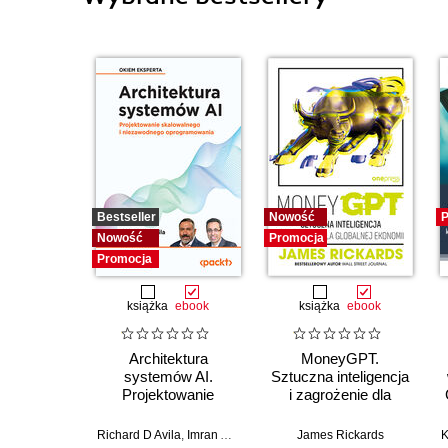
Bestseller
Nowość
P
Nowość
Promocja
Promocja
książka
ebook
książka
ebook
Architektura
MoneyGPT.
systemów AI.
Sztuczna inteligencja
Projektowanie
i zagrożenie dla
skalowalnego i
globalnej ekonomii
niezawodnego
Richard D Avila
,
Imran Ahmad
James Rickards