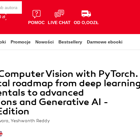
 zł
POMOC
LIVE CHAT
OD O,OOZŁ
oki
Promocje
Nowości
Bestsellery
Darmowe ebooki
Computer Vision with PyTorch.
cal roadmap from deep learnin
ntals to advanced
ions and Generative AI -
dition
vara, Yeshwanth Reddy