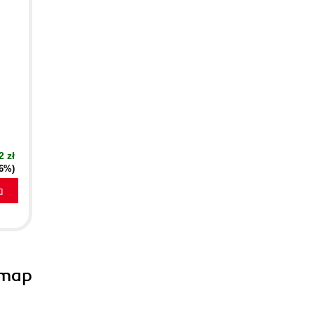
2 zł
16%)
a
dmap