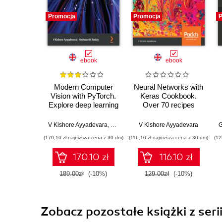
Promocja
Promocja
P
ebook
ebook
Modern Computer
Neural Networks with
Vision with PyTorch.
Keras Cookbook.
Explore deep learning
Over 70 recipes
concepts and
leveraging deep
implement over 50
learning techniques
V Kishore Ayyadevara
,
Yeshwanth Reddy
V Kishore Ayyadevara
G
real-world image
across image, text,
(170,10 zł najniższa cena z 30 dni)
(116,10 zł najniższa cena z 30 dni)
(12
applications
audio, and game bots
170.10 zł
116.10 zł
189.00zł
(-10%)
129.00zł
(-10%)
Zobacz pozostałe książki z seri