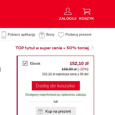
ZALOGUJ
KOSZYK
Pobierz aplikację
Bony
Podaruj prezent
TOP tytuł w super cenie » 50% taniej
152,10 zł
Ebook
g
169,00 zł
(-10%)
152,10 zł najniższa cena z 30 dni
Dodaj do koszyka
Dostępny natychmiast po opłaceniu zakupu
lub
Kup na prezent