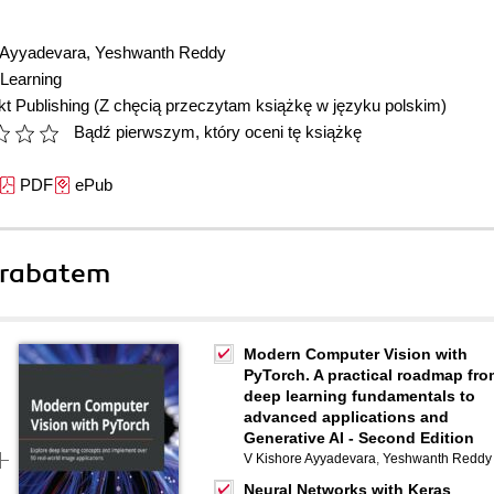
 Ayyadevara
,
Yeshwanth Reddy
Learning
t Publishing
(Z chęcią przeczytam książkę w języku polskim)
Bądź pierwszym, który oceni tę książkę
PDF
ePub
 rabatem
Modern Computer Vision with
PyTorch. A practical roadmap fro
deep learning fundamentals to
advanced applications and
Generative AI - Second Edition
V Kishore Ayyadevara
,
Yeshwanth Reddy
Neural Networks with Keras