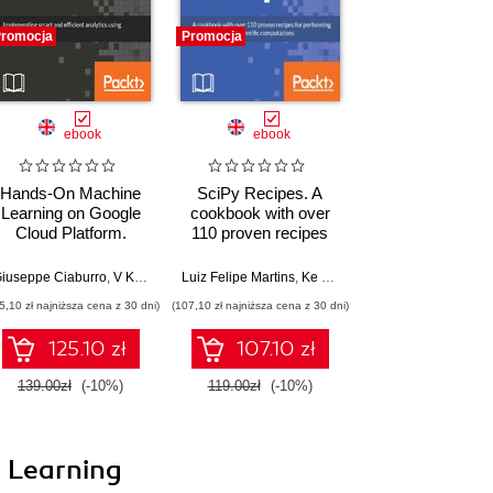
romocja
Promocja
ebook
ebook
Hands-On Machine
SciPy Recipes. A
Learning on Google
cookbook with over
Cloud Platform.
110 proven recipes
Implementing smart
for performing
and efficient analytics
mathematical and
iuseppe Ciaburro
,
V Kishore Ayyadevara
Luiz Felipe Martins
,
Alexis Perrier
,
Ke Wu
,
Bryan Fry
,
Ruben Oliva Ramos
,
Antonio Gulli
,
V 
using Cloud ML
scientific
5,10 zł najniższa cena z 30 dni)
(107,10 zł najniższa cena z 30 dni)
Engine
computations
125.10 zł
107.10 zł
139.00zł
(-10%)
119.00zł
(-10%)
i Learning