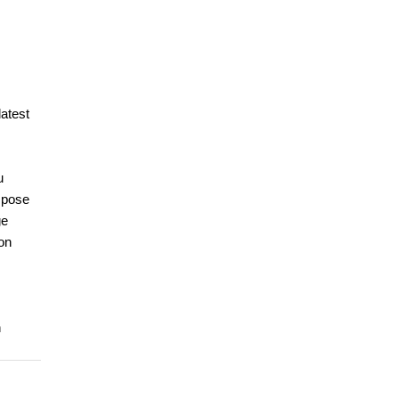
latest
u
n pose
ge
on
n