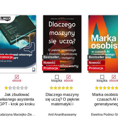
romocja
Bestseller
Bestseller
Nowość
Nowość
Promocja
Promocja
ebook
książka
ebook
książka
eboo
Jak zbudować
Dlaczego maszyny
Marka osobist
własnego asystenta
się uczą? O pięknie
czasach AI i
GPT - krok po kroku
matematyki i
generatywne
działaniu
wyszukiwani
współczesnej
Katarzyna Maciejko-Zielińska
Anil Ananthaswamy
Ewelina Podrez-S