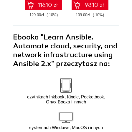
Edition
Cloud Excellence -
machi
116.10 zł
98.10 zł
Second Edition
method
E
129.00zł
(-10%)
109.00zł
(-10%)
139.0
Ebooka
"Learn Ansible.
Automate cloud, security, and
network infrastructure using
Ansible 2.x"
przeczytasz na:
czytnikach Inkbook, Kindle, Pocketbook,
Onyx Booxs i innych
systemach Windows, MacOS i innych