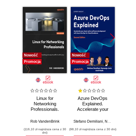
Nowość
Nowość
Promocj
Promocja
Promocja
ebook
ebook
Linux for
Azure DevOps
Machi
Networking
Explained.
for T
Professionals.
Accelerate your
with 
Strengthen your
cloud-native
Python 
networking and
software
predict
Rob VandenBrink
Stefano Demiliani
,
Nemanja Jovic
,
Ben
Ami
security efforts with
development with
anom
(116,10 zł najniższa cena z 30
(98,10 zł najniższa cena z 30 dni)
(125,10 zł 
Linux - Second
Azure DevOps for
state
dni)