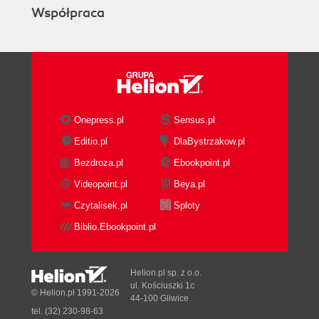
Współpraca
Onepress.pl
Sensus.pl
Editio.pl
DlaBystrzakow.pl
Bezdroza.pl
Ebookpoint.pl
Videopoint.pl
Beya.pl
Czytalisek.pl
Sploty
Biblio.Ebookpoint.pl
Helion.pl sp. z o.o.
ul. Kościuszki 1c
© Helion.pl 1991-2026
44-100 Gliwice
tel. (32) 230-98-63