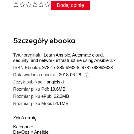
Dodaj opinię
Szczegóły
ebooka
Tytuł oryginału:
Learn Ansible. Automate cloud,
security, and network infrastructure using Ansible 2.x
ISBN Ebooka:
978-17-889-9932-8, 9781788999328
Data wydania ebooka :
2018-06-28
Język publikacji:
angielski
Rozmiar pliku Pdf:
19.6MB
Rozmiar pliku ePub:
22.2MB
Rozmiar pliku Mobi:
54.1MB
Zgłoś erratę
Kategorie:
DevOps
»
Ansible