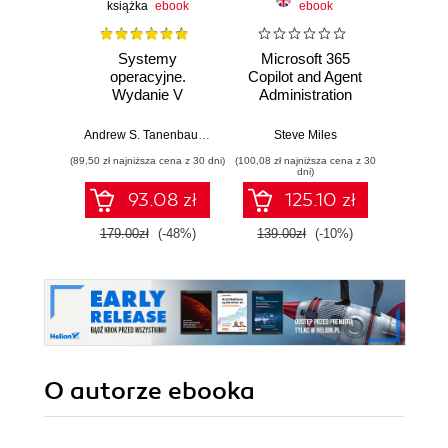
książka
ebook
ebook
Systemy
Microsoft 365
AI-
operacyjne.
Copilot and Agent
Dev
Wydanie V
Administration
LLMs
Fundamentals.
Large
Build practical
Models
Andrew S. Tanenbaum
,
Herbert Bos
Steve Miles
Gu Huan
skills and
Deliv
(89,50 zł najniższa cena z 30 dni)
(100,08 zł najniższa cena z 30
(125,10 zł 
confidently prepare
dni)
for the Microsoft
93.08 zł
125.10 zł
AB-900 certification
exam
179.00zł
(-48%)
139.00zł
(-10%)
139.0
O autorze
ebooka