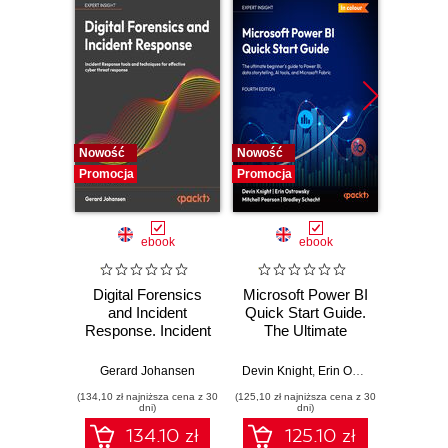
Nowość
Nowość
Nowość
Promocja
Promocja
Promocj
ebook
ebook
Digital Forensics
Microsoft Power BI
Pract
and Incident
Quick Start Guide.
Intel
Response. Incident
The Ultimate
Data-D
Response tools
Beginner's Guide
Hunti
and techniques for
to Power BI, Data
your c
Gerard Johansen
Devin Knight
,
Erin Ostrowsky
,
Mitchel
effective cyber
Storytelling, AI
effor
(134,10 zł najniższa cena z 30
(125,10 zł najniższa cena z 30
(116,10 zł 
threat response -
Tools, and
dete
dni)
dni)
Fourth Edition
Microsoft Fabric -
def
134.10 zł
125.10 zł
Fourth Edition
ATT&C