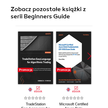
Zobacz pozostałe książki z
serii Beginners Guide
Promocja
Promocja
Promocj
ebook
ebook
TradeStation
Microsoft Certified
UX for