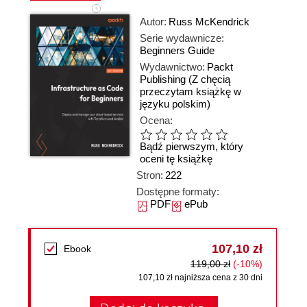
Autor:
Russ McKendrick
Serie wydawnicze:
Beginners Guide
Wydawnictwo:
Packt
Publishing
(Z chęcią
przeczytam książkę w
języku polskim)
Ocena:
Bądź pierwszym, który
oceni tę książkę
Stron:
222
Dostępne formaty:
PDF
ePub
107,10 zł
Ebook
119,00 zł
(-10%)
107,10 zł najniższa cena z 30 dni