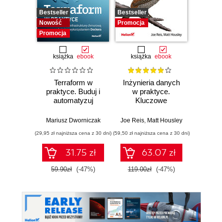
Bestseller
Bestseller
Promocj
Nowość
Promocja
Promocja
książka
ebook
książka
ebook
ksią
Terraform w
Inżynieria danych
Kub
praktyce. Buduj i
w praktyce.
Tw
automatyzuj
Kluczowe
niez
infrastrukturę
koncepcje i
sy
chmurową oraz
najlepsze
rozp
Mariusz Dworniczak
Joe Reis
,
Matt Housley
Brendan
zarządzaj nią z
technologie
Wyd
(29,95 zł najniższa cena z 30 dni)
(59,50 zł najniższa cena z 30 dni)
(34,50 zł naj
wykorzystaniem
Dockera
31.75 zł
63.07 zł
59.90zł
(-47%)
119.00zł
(-47%)
69.0