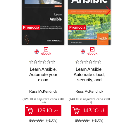
Promocja
Promocja
Promocj
ebook
ebook
Learn Ansible.
Learn Ansible.
Kube
Automate your
Automate cloud,
Se
cloud
security, and
Appl
infrastructure,
network
Imple
security
infrastructure using
by e
Russ McKendrick
Russ McKendrick
Russ 
configuration, and
Ansible 2.x
de
(125,10 zł najniższa cena z 30
(143,10 zł najniższa cena z 30
(125,10 zł 
application
ma
dni)
dni)
deployment with
monit
125.10 zł
143.10 zł
Ansible - Second
orch
Edition
se
139.00zł
(-10%)
159.00zł
(-10%)
139.0
applic
Kub