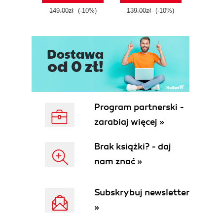
tool
149.00zł
(-10%)
139.00zł
(-10%)
129.0
E
Program partnerski -
zarabiaj więcej »
Brak książki? - daj
nam znać »
Subskrybuj newsletter
»