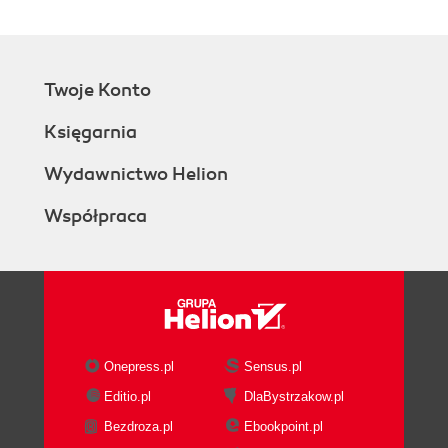
Twoje Konto
Księgarnia
Wydawnictwo Helion
Współpraca
Onepress.pl
Sensus.pl
Editio.pl
DlaBystrzakow.pl
Bezdroza.pl
Ebookpoint.pl