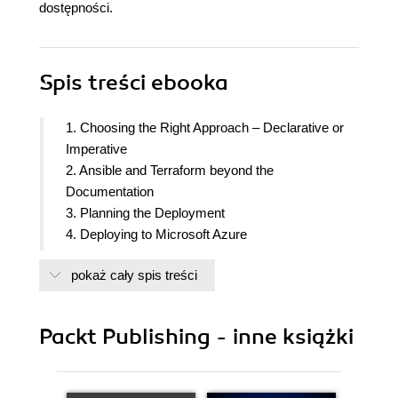
dostępności.
Spis treści
ebooka
1. Choosing the Right Approach – Declarative or
Imperative
2. Ansible and Terraform beyond the
Documentation
3. Planning the Deployment
4. Deploying to Microsoft Azure
5. Deploying to Amazon Web Services
pokaż cały spis treści
6. Building upon the Foundations
7. Leveraging CI/CD in the Cloud
8. Common Troubleshooting Tips and Best
Packt Publishing - inne książki
Practices
9. Exploring Alternative Infrastructure-as-Code
Tools