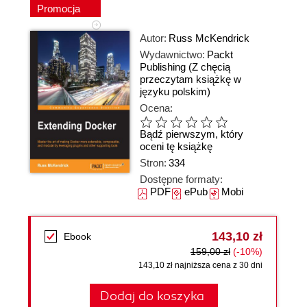
Promocja
Autor:
Russ McKendrick
Wydawnictwo:
Packt
Publishing
(Z chęcią
przeczytam książkę w
języku polskim)
Ocena:
Bądź pierwszym, który
oceni tę książkę
Stron:
334
Dostępne formaty:
PDF
ePub
Mobi
143,10 zł
Ebook
159,00 zł
(-10%)
143,10 zł najniższa cena z 30 dni
Dodaj do koszyka