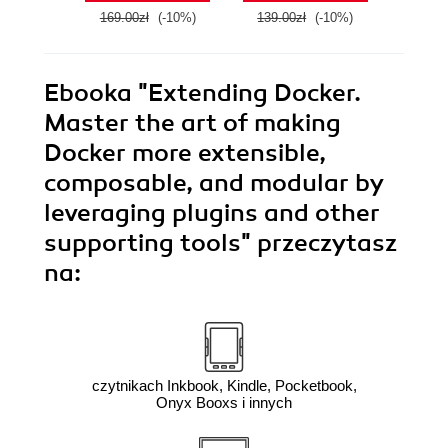
Edition
169.00zł
(-10%)
139.00zł
(-10%)
119.0
Ebooka
"Extending Docker.
Master the art of making
Docker more extensible,
composable, and modular by
leveraging plugins and other
supporting tools"
przeczytasz
na:
czytnikach Inkbook, Kindle, Pocketbook,
Onyx Booxs i innych