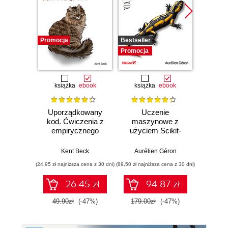
Promocja
Bestseller
Promocj
Promocja
książka
ebook
książka
ebook
ksią
Uporządkowany
Uczenie
Ko
kod. Ćwiczenia z
maszynowe z
Doma
empirycznego
użyciem Scikit-
D
projektowania
Learn, Keras i
Dosto
oprogramowania
TensorFlow.
arc
Kent Beck
Aurélien Géron
Vlad
Wydanie III
aplikacj
(24,95 zł najniższa cena z 30 dni)
(89,50 zł najniższa cena z 30 dni)
(39,50 zł naj
bi
26.45 zł
94.87 zł
49.90zł
(-47%)
179.00zł
(-47%)
79.0