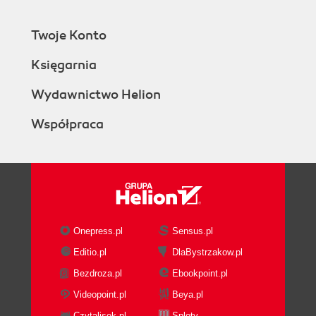
Twoje Konto
Księgarnia
Wydawnictwo Helion
Współpraca
Onepress.pl
Sensus.pl
Editio.pl
DlaBystrzakow.pl
Bezdroza.pl
Ebookpoint.pl
Videopoint.pl
Beya.pl
Czytalisek.pl
Sploty