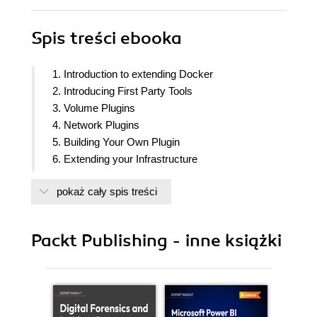
Spis treści
ebooka
1. Introduction to extending Docker
2. Introducing First Party Tools
3. Volume Plugins
4. Network Plugins
5. Building Your Own Plugin
6. Extending your Infrastructure
7. Looking at Schedulers
pokaż cały spis treści
8. Security, Challenges & Conclusions
Packt Publishing - inne książki