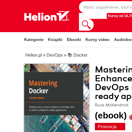
Kursy od 16,70
Kategorie
Książki
Ebooki
Kursy video
Audiobo
Helion.pl
»
DevOps
»
📚 Docker
Masterin
Enhance 
DevOps s
ready ap
Russ McKendrick
(ebook)
Promocja