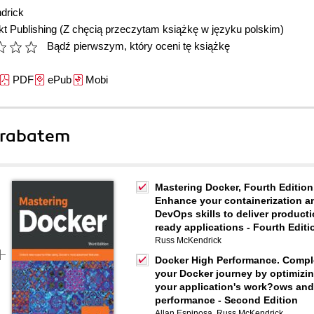
drick
t Publishing
(Z chęcią przeczytam książkę w języku polskim)
Bądź pierwszym, który oceni tę książkę
PDF
ePub
Mobi
 rabatem
Mastering Docker, Fourth Edition
Enhance your containerization a
DevOps skills to deliver producti
ready applications - Fourth Editi
Russ McKendrick
Docker High Performance. Compl
your Docker journey by optimizi
your application's work?ows and
performance - Second Edition
Allan Espinosa
,
Russ McKendrick