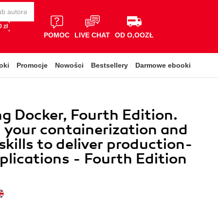
 zł
POMOC
LIVE CHAT
OD O,OOZŁ
oki
Promocje
Nowości
Bestsellery
Darmowe ebooki
g Docker, Fourth Edition.
your containerization and
kills to deliver production-
plications - Fourth Edition