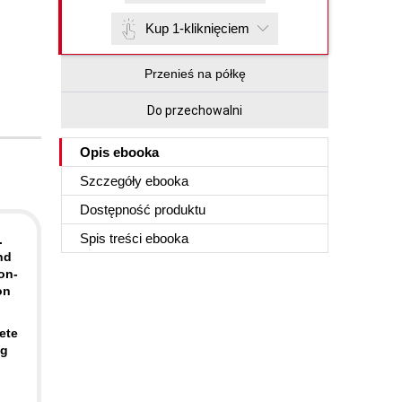
Kup 1-kliknięciem
Przenieś na półkę
Do przechowalni
Opis
ebooka
Szczegóły
ebooka
Dostępność produktu
Spis treści
ebooka
.
nd
on-
on
ete
ng