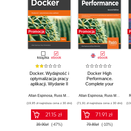
Promocja
Promocja
P
książka
ebook
ebook
Docker. Wydajność i
Docker High
optymalizacja pracy
Performance.
aplikacji. Wydanie II
Complete your
Docker journey by
optimizing your
Allan Espinosa
,
Russ McKendrick
Allan Espinosa
,
Russ McKendrick
R
application's work?
(19,95 zł najniższa cena z 30 dni)
(71,91 zł najniższa cena z 30 dni)
(13
ows and performance
- Second Edition
21.15 zł
71.91 zł
39.90zł
(-47%)
79.89zł
(-10%)