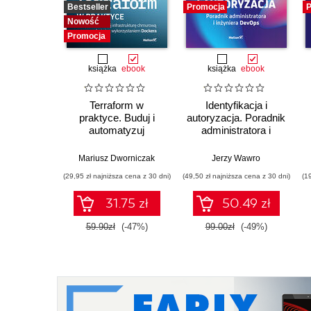
Bestseller
Promocja
P
Nowość
Promocja
książka
ebook
książka
ebook
Terraform w
Identyfikacja i
praktyce. Buduj i
autoryzacja. Poradnik
automatyzuj
administratora i
infrastrukturę
inżyniera DevOps
chmurową oraz
Mariusz Dworniczak
Jerzy Wawro
zarządzaj nią z
(29,95 zł najniższa cena z 30 dni)
(49,50 zł najniższa cena z 30 dni)
(1
wykorzystaniem
Dockera
31.75 zł
50.49 zł
59.90zł
(-47%)
99.00zł
(-49%)