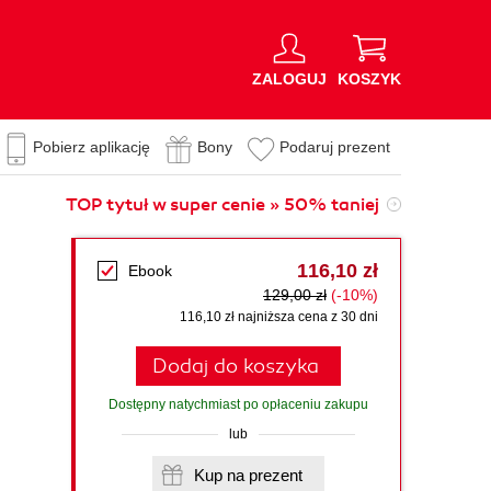
ZALOGUJ
KOSZYK
Pobierz aplikację
Bony
Podaruj prezent
TOP tytuł w super cenie » 50% taniej
116,10 zł
Ebook
129,00 zł
(-10%)
116,10 zł najniższa cena z 30 dni
Dodaj do koszyka
Dostępny natychmiast po opłaceniu zakupu
lub
Kup na prezent