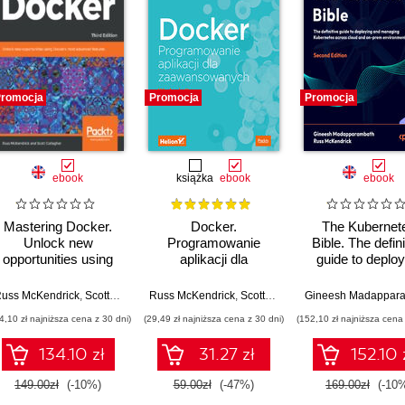
romocja
Promocja
Promocja
ebook
książka
ebook
ebook
Mastering Docker.
Docker.
The Kubernet
Unlock new
Programowanie
Bible. The defini
opportunities using
aplikacji dla
guide to deploy
Docker's most
zaawansowanych.
and managin
advanced features -
Wydanie II
Kubernetes ac
uss McKendrick
,
Scott Gallagher
Russ McKendrick
,
Scott Gallagher
Third Edition
cloud and on-p
4,10 zł najniższa cena z 30 dni)
(29,49 zł najniższa cena z 30 dni)
(152,10 zł najniższa cena 
environments
Second Editi
134.10 zł
31.27 zł
152.10 
149.00zł
(-10%)
59.00zł
(-47%)
169.00zł
(-10