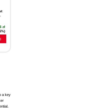
st
n
6 zł
16%)
a
o a key
ker
ntial.