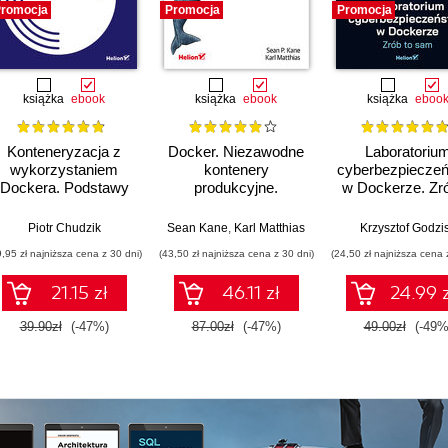
romocja
Promocja
Promocja
książka
ebook
książka
ebook
książka
eboo
Konteneryzacja z
Docker. Niezawodne
Laboratoriu
wykorzystaniem
kontenery
cyberbezpiecze
Dockera. Podstawy
produkcyjne.
w Dockerze. Zró
Praktyczne
sam
zastosowania.
Piotr Chudzik
Sean Kane
,
Karl Matthias
Krzysztof Godzi
Wydanie III
9,95 zł najniższa cena z 30 dni)
(43,50 zł najniższa cena z 30 dni)
(24,50 zł najniższa cena 
21.15 zł
46.11 zł
24.99 z
39.90zł
(-47%)
87.00zł
(-47%)
49.00zł
(-49%