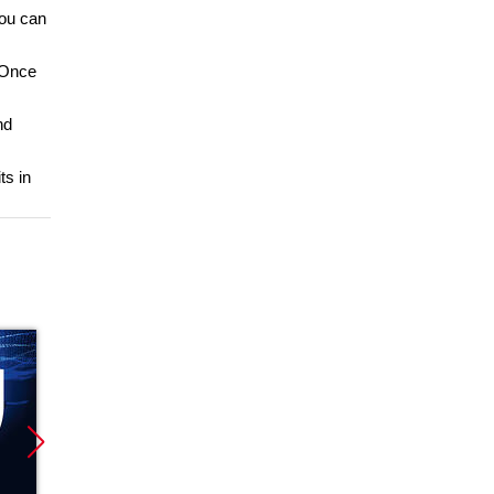
you can
. Once
nd
ts in