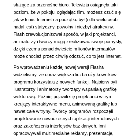
służące za przenośne biuro. Telewizja osiągnęła taki
poziom, że w pokoju, oglądając film, możesz czuć się
jak w kinie. Internet na początku był (i dla wielu osób
nadal jest) statyczny, powolny i niezbyt atrakcyjny.
Flash zrewolucjonizował sposób, w jaki projektanci,
animatorzy i twórcy mogą zrealizować swoje pomysły,
dzięki czemu ponad dwieście milionów internautów
może chociaż przez chwilę odczuć, co to jest Internet.
Po wprowadzeniu każdej nowej wersji Flasha
widzieliśmy, że coraz większa liczba użytkowników
programu korzystała z nowych funkcji. Najpierw byli
ilustratorzy i animatorzy tworzący wspaniałą grafikę
wektorową. Później pojawili się projektanci witryn
kreujący interaktywne menu, animowaną grafikę lub
nawet całe witryny. Twórcy programów rozpoczęli
projektowanie nowoczesnych aplikacji internetowych
oraz zakończenia interfejsów baz danych. Inni
opracowywali multimedialne reklamy, prezentacje,