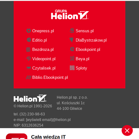
Menu Text (111)
Menu Control (112)
Menu Window (113)
Menu Help (120)
Onepress.pl
Sensus.pl
Materiały szkoleniowe w trybie offline (121)
Materiały szkoleniowe w trybie online (121)
Editio.pl
DlaBystrzakow.pl
Rozdział 3. Narzędzia do powiększania i
Bezdroza.pl
Ebookpoint.pl
Videopoint.pl
Beya.pl
przesuwania obrazu (123)
Czytalisek.pl
Sploty
Narzędzie Zoom Tool (123)
Powiększenie i pomniejszenie (124)
Biblio.Ebookpoint.pl
Narzędzie Hand Tool (125)
Parametr Zoom Control i polecenia związane z
Helion.pl sp. z o.o.
powiększeniem (125)
ul. Kościuszki 1c
© Helion.pl 1991-2026
Parametr Zoom Control (125)
44-100 Gliwice
Polecenia menu View związane z
tel. (32) 230-98-63
e-mail:
[wyświetl email]@helion.pl
powiększeniem obrazu (126)
NIP: 6312636254
Rozdział 4. Zaznaczanie i narzędzie Pen Tool (129)
Regon: 241989027