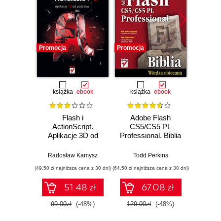
Promocja
Promocja
Promocj
książka
ebook
książka
ebook
ksią
Flash i
Adobe Flash
Action
ActionScript.
CS5/CS5 PL
Aplikacje 3D od
Professional. Biblia
podstaw
Roger Br
Radosław Kamysz
Todd Perkins
(49,50 zł najniższa cena z 30 dni)
(64,50 zł najniższa cena z 30 dni)
(49,50 zł naj
51.48 zł
67.08 zł
99.00zł
(-48%)
129.00zł
(-48%)
99.0