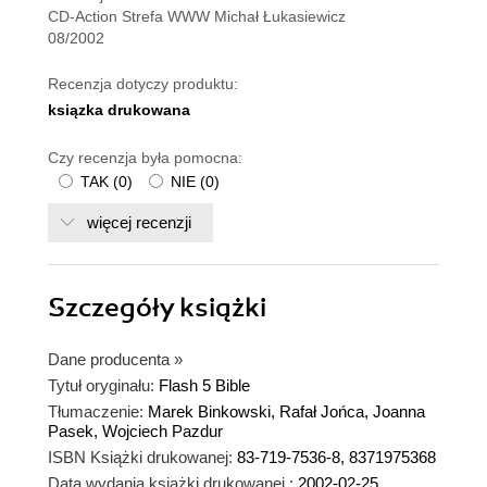
CD-Action Strefa WWW Michał Łukasiewicz
08/2002
Recenzja dotyczy produktu:
ksiązka drukowana
Czy recenzja była pomocna:
TAK
(
0
)
NIE
(
0
)
więcej recenzji
Szczegóły
książki
Dane producenta
»
Tytuł oryginału:
Flash 5 Bible
Tłumaczenie:
Marek Binkowski, Rafał Jońca, Joanna
Pasek, Wojciech Pazdur
ISBN Książki drukowanej:
83-719-7536-8, 8371975368
Data wydania książki drukowanej :
2002-02-25