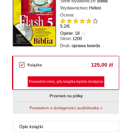
Serie wydawnicze:
Biblia
Wydawnictwo:
Helion
Ocena:
5.2
/
6
Opinie:
18
Stron:
1200
Druk:
oprawa twarda
125,00 zł
Książka
Powiadom mnie, gdy książka będzie dostępna
Przenieś na półkę
Powiadom o dostępności audiobooka »
Opis
książki