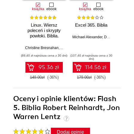
książka
ebook
książka
ebook
ksią
Linux. Wiersz
Excel 365. Biblia
Kali L
poleceń i skrypty
penetra
powłoki. Biblia.
Michael Alexander
,
Dick Kusleika
Wydanie IV
Gus
Christine Bresnahan
,
Richard Blum
(89,40 zł najniższa cena z 30 dni)
(107,40 zł najniższa cena z 30
(59,40 zł naj
dni)
95.36 zł
114.56 zł
149.00zł
(-36%)
179.00zł
(-36%)
99.0
Oceny i opinie klientów: Flash
5. Biblia Robert Reinhardt, Jon
Warren Lentz
Dodaj opinię