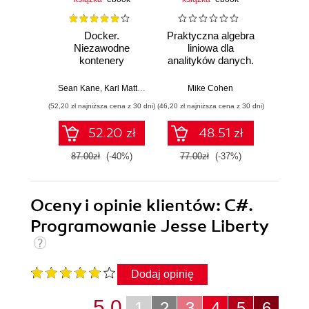
Docker.
Praktyczna algebra
Pyt
Niezawodne
liniowa dla
S
kontenery
analityków danych.
Ni
produkcyjne.
Od podstawowych
narzęd
Praktyczne
koncepcji do
z dany
Sean Kane
,
Karl Matthias
Mike Cohen
Jake 
zastosowania.
użytecznych
(52,20 zł najniższa cena z 30 dni)
(46,20 zł najniższa cena z 30 dni)
(83,40 zł naj
Wydanie III
aplikacji w
Pythonie
52.20 zł
48.51 zł
87.00zł
(-40%)
77.00zł
(-37%)
139.0
Oceny i opinie klientów: C#.
Programowanie Jesse Liberty
Dodaj opinię
5.0
1
2
3
4
5
6