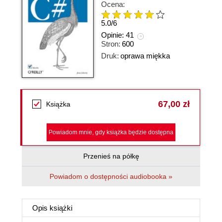
Ocena:
5.0
/
6
Opinie:
41
Stron:
600
Druk:
oprawa miękka
67,00 zł
Książka
Powiadom mnie, gdy książka będzie dostępna
Przenieś na półkę
Powiadom o dostępności audiobooka »
Opis
książki