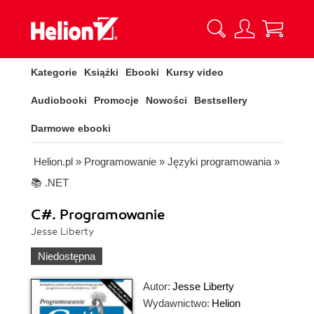
Kategorie
Książki
Ebooki
Kursy video
Audiobooki
Promocje
Nowości
Bestsellery
Darmowe ebooki
Helion.pl
»
Programowanie
»
Języki programowania
»
📚 .NET
C#. Programowanie
Jesse Liberty
Niedostępna
Autor:
Jesse Liberty
Wydawnictwo:
Helion