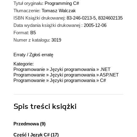
Tytuł oryginału:
Programming C#
Tłumaczenie:
Tomasz Walczak
ISBN Książki drukowanej:
83-246-0213-5, 8324602135
Data wydania książki drukowanej :
2005-12-06
Format:
B5
Numer z katalogu:
3019
Erraty
/
Zgłoś erratę
Kategorie:
Programowanie
»
Języki programowania
»
.NET
Programowanie
»
Języki programowania
»
ASP.NET
Programowanie
»
Języki programowania
»
C#
Spis treści
książki
Przedmowa (9)
Część I Język C# (17)