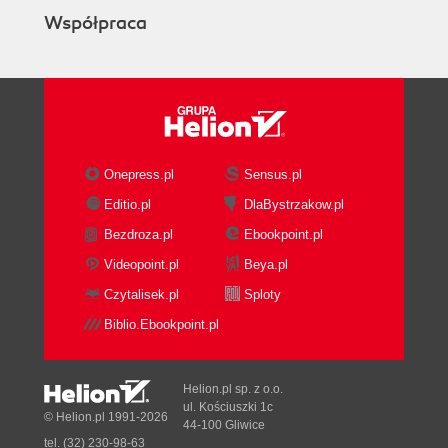
Tablice (173)
Współpraca
Instrukcja foreach (178)
Mechanizm indeksowania (191)
Interfejsy kolekcji (199)
Ograniczenia (202)
Klasa List<T> (207)
Kolejki (217)
Onepress.pl
Sensus.pl
Stosy (219)
Słowniki (221)
Editio.pl
DlaBystrzakow.pl
10. Łańcuchy znaków i wyrażenia regularne (225)
Bezdroza.pl
Ebookpoint.pl
Łańcuchy znaków (225)
Videopoint.pl
Beya.pl
Wyrażenia regularne (239)
Czytalisek.pl
Sploty
11. Obsługa wyjątków (251)
Biblio.Ebookpoint.pl
Zgłaszanie i przechwytywanie wyjątków (252)
Wyjątki jako obiekty (261)
Helion.pl sp. z o.o.
Własne wyjątki (263)
ul. Kościuszki 1c
© Helion.pl 1991-2026
Ponowne zgłaszanie wyjątków (266)
44-100 Gliwice
tel. (32) 230-98-63