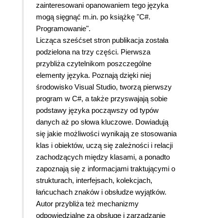
zainteresowani opanowaniem tego języka
mogą sięgnąć m.in. po książkę "C#.
Programowanie".
Licząca sześćset stron publikacja została
podzielona na trzy części. Pierwsza
przybliża czytelnikom poszczególne
elementy języka. Poznają dzięki niej
środowisko Visual Studio, tworzą pierwszy
program w C#, a także przyswajają sobie
podstawy języka począwszy od typów
danych aż po słowa kluczowe. Dowiadują
się jakie możliwości wynikają ze stosowania
klas i obiektów, uczą się zależności i relacji
zachodzących między klasami, a ponadto
zapoznają się z informacjami traktującymi o
strukturach, interfejsach, kolekcjach,
łańcuchach znaków i obsłudze wyjątków.
Autor przybliża też mechanizmy
odpowiedzialne za obsługę i zarządzanie