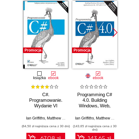
Promocja
Promocja
Promocj
książka
ebook
ebook
C#.
Programming C#
Learn
Programowanie.
4.0. Building
Ma
Wydanie VI
Windows, Web,
fundam
and RIA
Applications for the
Ian Griffiths
,
Matthew Adams
,
Ian Griffiths
Jesse Liberty
,
Matthew Adams
,
Jesse Li
Jesse Li
.NET 4.0
(64,50 zł najniższa cena z 30 dni)
(143,65 zł najniższa cena z 30
(109,65 zł 
Framework
dni)
67.08 zł
143.65 zł