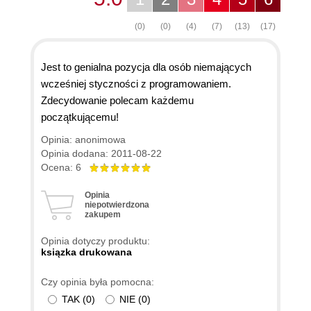
(0)
(0)
(4)
(7)
(13)
(17)
Jest to genialna pozycja dla osób niemających
wcześniej styczności z programowaniem.
Zdecydowanie polecam każdemu
początkującemu!
Opinia: anonimowa
Opinia dodana: 2011-08-22
Ocena: 6
Opinia
niepotwierdzona
zakupem
Opinia dotyczy produktu:
ksiązka drukowana
Czy opinia była pomocna:
TAK
(
0
)
NIE
(
0
)