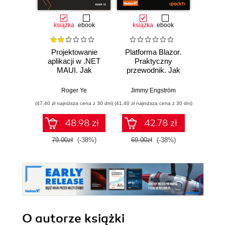
książka
ebook
książka
ebook
ksią
Projektowanie
Platforma Blazor.
C# 11 
aplikacji w .NET
Praktyczny
prog
MAUI. Jak
przewodnik. Jak
a
budować
tworzyć
wielopl
doskonałe
interaktywne
Twórz
Roger Ye
Jimmy Engström
Mar
interfejsy
aplikacje
witryn
(47,40 zł najniższa cena z 30 dni)
(41,40 zł najniższa cena z 30 dni)
(89,50 zł naj
użytkownika dla
internetowe z C# i
serwi
aplikacji
.NET 7. Wydanie II
za
48.98 zł
42.78 zł
wieloplatformowych
ASP.N
Blazor 
79.00zł
(-38%)
69.00zł
(-38%)
179.0
Wyd
O autorze
książki