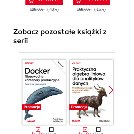
129.00zł
(-48%)
169.00zł
(-15%)
129.0
Zobacz pozostałe książki z
serii
Promocja
Promocja
Promocj
książka
ebook
książka
ebook
ksią