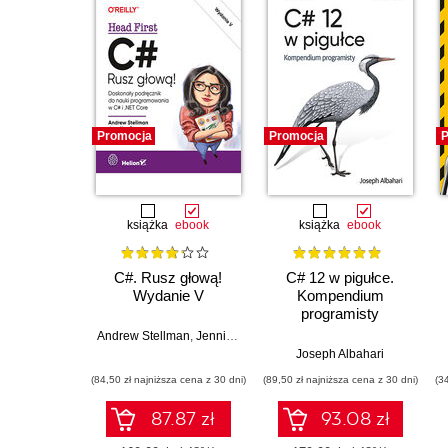
Promocja
Promocja
P
książka
ebook
książka
ebook
C#. Rusz głową!
C# 12 w pigułce.
Wydanie V
Kompendium
programisty
Andrew Stellman
,
Jennifer Greene
Joseph Albahari
(84,50 zł najniższa cena z 30 dni)
(89,50 zł najniższa cena z 30 dni)
(3
87.87 zł
93.08 zł