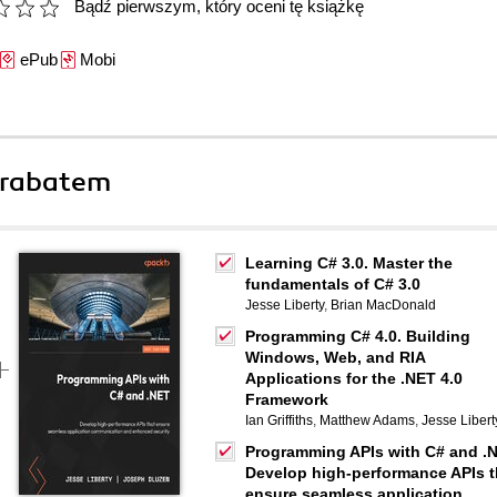
Bądź pierwszym, który oceni tę książkę
ePub
Mobi
 rabatem
Learning C# 3.0. Master the
fundamentals of C# 3.0
Jesse Liberty
,
Brian MacDonald
Programming C# 4.0. Building
Windows, Web, and RIA
Applications for the .NET 4.0
Framework
Ian Griffiths
,
Matthew Adams
,
Jesse Libert
Programming APIs with C# and .N
Develop high-performance APIs t
ensure seamless application