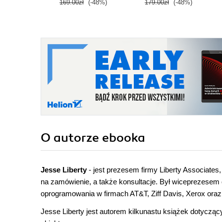
169.00zł
(-48%)
179.00zł
(-48%)
O autorze
ebooka
Jesse Liberty
- jest prezesem firmy Liberty Associates
na zamówienie, a także konsultacje. Był wiceprezesem d
oprogramowania w firmach AT&T, Ziff Davis, Xerox ora
Jesse Liberty jest autorem kilkunastu książek dotyc