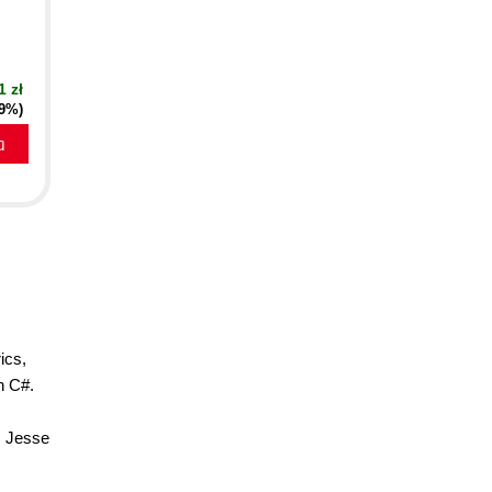
1 zł
19%)
a
ics,
h C#.
rs Jesse