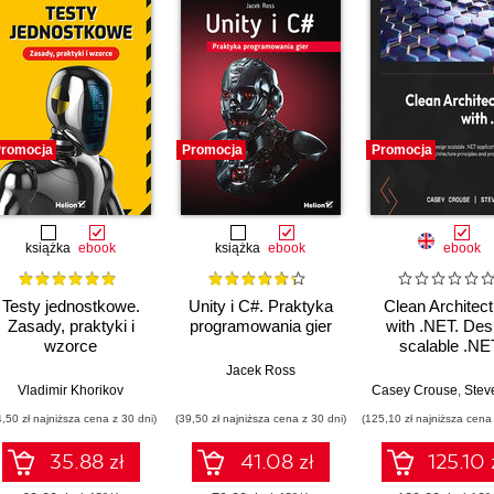
romocja
Promocja
Promocja
książka
ebook
książka
ebook
ebook
Testy jednostkowe.
Unity i C#. Praktyka
Clean Architect
Zasady, praktyki i
programowania gier
with .NET. Des
wzorce
scalable .NE
applications by 
Jacek Ross
Clean Architect
Vladimir Khorikov
Casey Crouse
,
Steve "Ardal
principles and p
4,50 zł najniższa cena z 30 dni)
(39,50 zł najniższa cena z 30 dni)
(125,10 zł najniższa cena 
patterns
35.88 zł
41.08 zł
125.10 