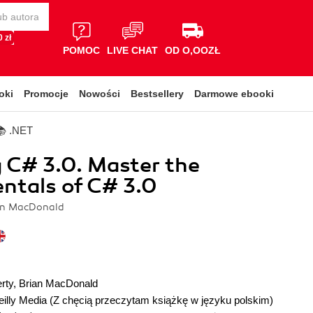
 zł
POMOC
LIVE CHAT
OD O,OOZŁ
oki
Promocje
Nowości
Bestsellery
Darmowe ebooki
📚 .NET
 C# 3.0. Master the
ntals of C# 3.0
ian MacDonald
rty
,
Brian MacDonald
illy Media
(Z chęcią przeczytam książkę w języku polskim)