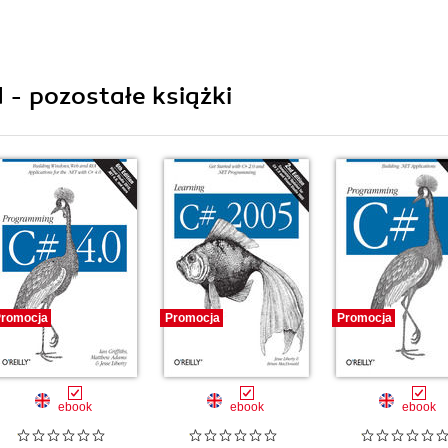
 - pozostałe książki
romocja
Promocja
Promocja
ebook
ebook
ebook