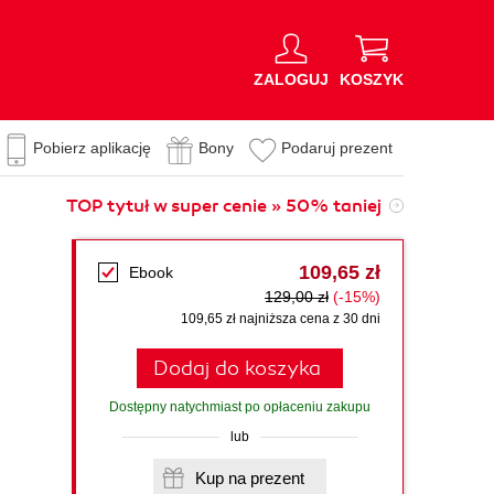
ZALOGUJ
KOSZYK
Pobierz aplikację
Bony
Podaruj prezent
TOP tytuł w super cenie » 50% taniej
109,65 zł
Ebook
129,00 zł
(-15%)
109,65 zł najniższa cena z 30 dni
Dodaj do koszyka
Dostępny natychmiast po opłaceniu zakupu
lub
Kup na prezent