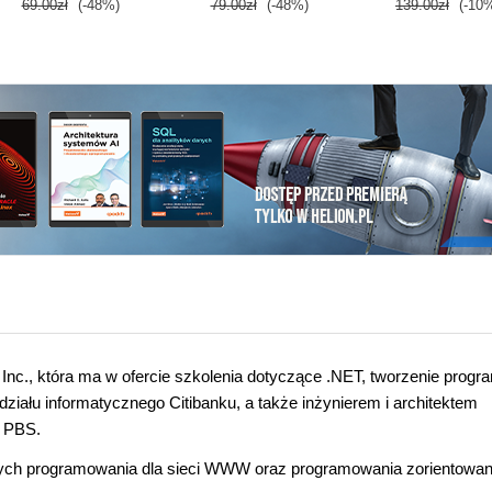
69.00zł
(-48%)
79.00zł
(-48%)
139.00zł
(-10
, Inc., która ma w ofercie szkolenia dotyczące .NET, tworzenie prog
ziału informatycznego Citibanku, a także inżynierem i architektem
z PBS.
zących programowania dla sieci WWW oraz programowania zorientowa