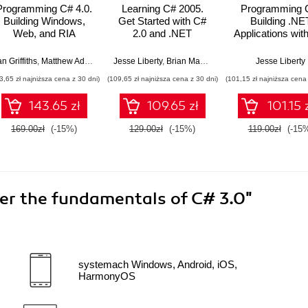
Programming C# 4.0.
Learning C# 2005.
Programming 
Building Windows,
Get Started with C#
Building .NE
Web, and RIA
2.0 and .NET
Applications wit
Applications for the
Programming. 2nd
4th Edition
se Liberty
.NET 4.0 Framework
Edition
an Griffiths
,
Matthew Adams
,
Jesse Liberty
Jesse Liberty
,
Brian MacDonald
Jesse Liberty
3,65 zł najniższa cena z 30 dni)
(109,65 zł najniższa cena z 30 dni)
(101,15 zł najniższa cena 
143.65 zł
109.65 zł
101.15 
169.00zł
(-15%)
129.00zł
(-15%)
119.00zł
(-15
er the fundamentals of C# 3.0"
systemach Windows, Android, iOS,
HarmonyOS