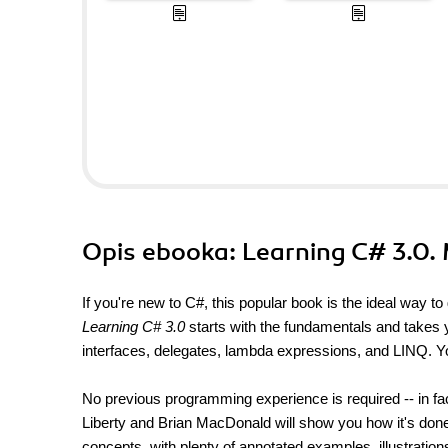
Opis
ebooka
: Learning C# 3.0.
If you're new to C#, this popular book is the ideal way to
Learning C# 3.0
starts with the fundamentals and takes 
interfaces, delegates, lambda expressions, and LINQ. Yo
No previous programming experience is required -- in fact,
Liberty and Brian MacDonald will show you how it's done
concepts, with plenty of annotated examples, illustrati