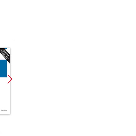
Promocja
Promocja
ebook
książka
ebook