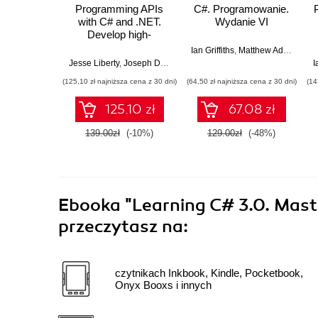
Programming APIs
C#. Programowanie.
with C# and .NET.
Wydanie VI
Develop high-
performance APIs
Ian Griffiths
,
Matthew Adams
,
Jes
that ensure seamless
Jesse Liberty
,
Joseph Dluzen
I
application
(125,10 zł najniższa cena z 30 dni)
(64,50 zł najniższa cena z 30 dni)
(14
communication and
enhanced security
125.10 zł
67.08 zł
139.00zł
(-10%)
129.00zł
(-48%)
Ebooka
"Learning C# 3.0. Mast
przeczytasz na:
czytnikach Inkbook, Kindle, Pocketbook,
Onyx Booxs i innych