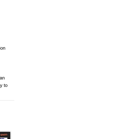
ion
can
y to