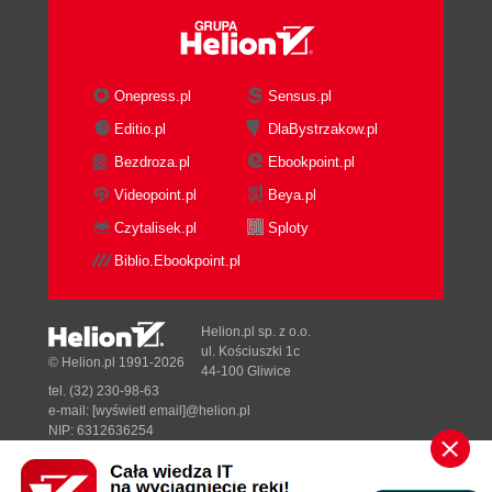
Trzy rodzaje relacji (61)
Relacja jeden-do-jednego (61)
Relacja jeden-do-wielu (61)
Onepress.pl
Sensus.pl
Relacja wiele-do-wielu (61)
Etapy tworzenia relacyjnej bazy danych (63)
Editio.pl
DlaBystrzakow.pl
Określenie zbiorów niezbędnych danych (63)
Bezdroza.pl
Ebookpoint.pl
Określenie zbiorów pól w tabelach (65)
Videopoint.pl
Beya.pl
Określenie kluczy podstawowych (65)
Czytalisek.pl
Sploty
Rysowanie prostych diagramów danych (66)
Normalizacja danych (67)
Biblio.Ebookpoint.pl
Pierwsza postać normalna (68)
Druga postać normalna (69)
Helion.pl sp. z o.o.
Trzecia postać normalna (69)
ul. Kościuszki 1c
© Helion.pl 1991-2026
Czwarta postać normalna (71)
44-100 Gliwice
Piąta postać normalna (71)
tel. (32) 230-98-63
e-mail:
[wyświetl email]@helion.pl
Ustalenie własności pól (71)
NIP: 6312636254
Tworzenie tabel (73)
Regon: 241989027
Podsumowanie (75)
Designed with ♥ by
Tonik.pl