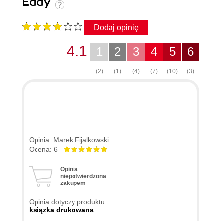
Eddy
Dodaj opinię
4.1
1
2
3
4
5
6
(2)
(1)
(4)
(7)
(10)
(3)
Opinia: Marek Fijalkowski
Ocena: 6
Opinia
niepotwierdzona
zakupem
Opinia dotyczy produktu:
ksiązka drukowana