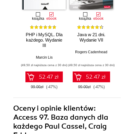
książka
ebook
książka
ebook
ksią
PHP i MySQL. Dla
Java w 21 dni.
Szy
każdego. Wydanie
Wydanie VII
Jav
III
Wprow
jęz
Rogers Cadenhead
godzi
Marcin Lis
Phi
(49,50 zł najniższa cena z 30 dni)
(49,50 zł najniższa cena z 30 dni)
(34,50 zł naj
52.47 zł
52.47 zł
99.00zł
(-47%)
99.00zł
(-47%)
69.0
Oceny i opinie klientów:
Access 97. Baza danych dla
każdego Paul Cassel, Craig