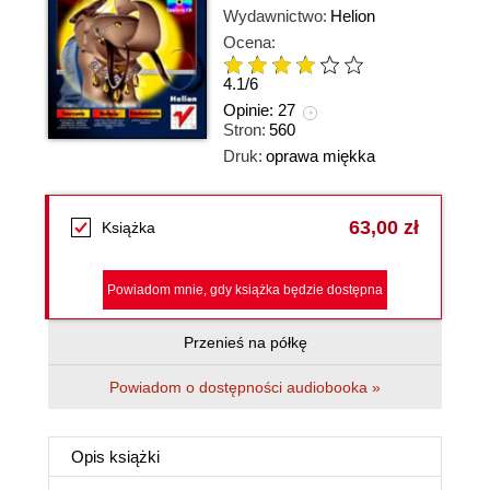
Wydawnictwo:
Helion
Ocena:
4.1
/
6
Opinie:
27
Stron:
560
Druk:
oprawa miękka
63,00 zł
Książka
Powiadom mnie, gdy książka będzie dostępna
Przenieś na półkę
Powiadom o dostępności audiobooka »
Opis
książki