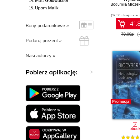
Matt Goldwasser
Bogumiła Mroze
Upom Malik
(39,50 zł najniższa 
41.8
Bony podarunkowe »
79.00zł
(
Podaruj prezent »
Nasi autorzy »
Pobierz aplikację:
Promocja
eboo