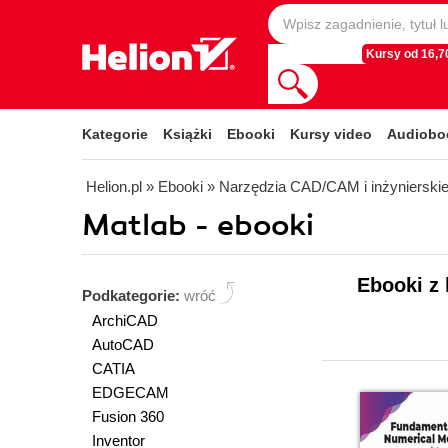
Kursy od 16,70
Kategorie
Książki
Ebooki
Kursy video
Audiobo
Helion.pl
» Ebooki
» Narzędzia CAD/CAM i inżynierski
Matlab - ebooki
Ebooki z 
Podkategorie:
wróć
ArchiCAD
AutoCAD
CATIA
EDGECAM
Fusion 360
Inventor