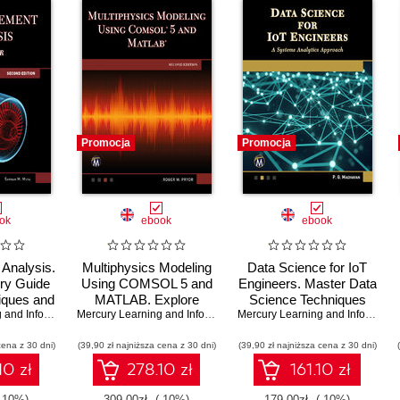
Promocja
Promocja
ok
ebook
ebook
 Analysis.
Multiphysics Modeling
Data Science for IoT
ory Guide
Using COMSOL 5 and
Engineers. Master Data
iques and
MATLAB. Explore
Science Techniques
ions
Mercury Learning and Information
,
Advanced Techniques
Sarhan M. Musa
Mercury Learning and Information
,
and Machine Learning
Roger W. Pryor
Mercury Learning and Information
for Simulation and
Applications for
cena z 30 dni)
(39,90 zł najniższa cena z 30 dni)
Analysis
Innovative IoT Solutions
(39,90 zł najniższa cena z 30 dni)
10 zł
278.10 zł
161.10 zł
-10%)
309.00zł
(-10%)
179.00zł
(-10%)