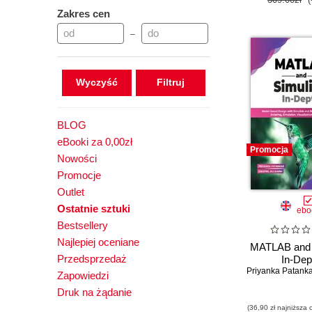
Zakres cen
–
Wyczyść
BLOG
eBooki za 0,00zł
Promocja
Nowości
Promocje
Outlet
Ostatnie sztuki
ebo
Bestsellery
Najlepiej oceniane
MATLAB and 
Przedsprzedaż
In-Dep
Priyanka Patanka
Zapowiedzi
Druk na żądanie
(36,90 zł najniższa 