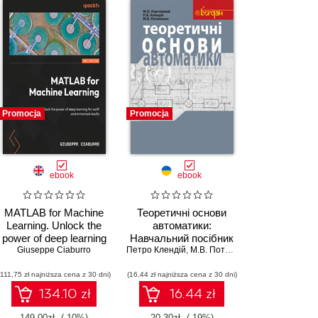
Promocja
Promocja
ebook
ebook
MATLAB for Machine
Теоретичні основи
Learning. Unlock the
автоматики:
power of deep learning
Навчальний посібник
,
for swift and enhanced
P. G. Madhavan
Giuseppe Ciaburro
Петро Клендій
,
М.В. Потапенко
results - Second Edition
(111,75 zł najniższa cena z 30 dni)
(16,44 zł najniższa cena z 30 dni)
134.10 zł
16.44 zł
149.00zł
(-10%)
20.30zł
(-19%)