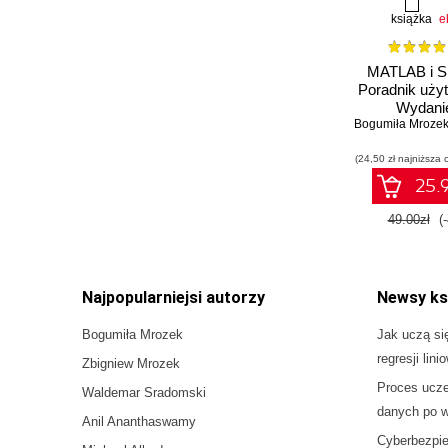
książka
e
MATLAB i Si
Poradnik uży
Wydanie
Bogumiła Mroze
(24,50 zł najniższa 
25.9
49.00zł
(
Najpopularniejsi autorzy
Newsy ks
Bogumiła Mrozek
Jak uczą si
regresji lini
Zbigniew Mrozek
Proces ucz
Waldemar Sradomski
danych po w
Anil Ananthaswamy
Cyberbezpie