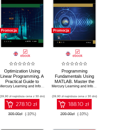
Promocja
Promocja
ebook
ebook
Optimization Using
Programming
Linear Programming. A
Fundamentals Using
Practical Guide to
MATLAB. Master the
Mastering Linear
Mercury Learning and Information
,
Basics and Beyond of
A. J. Metei
,
Veena Jain
Mercury Learning and Information
,
Michael Week
Programming
MATLAB Programming
(39,90 zł najniższa cena z 30 dni)
Techniques
(39,90 zł najniższa cena z 30 dni)
278.10 zł
188.10 zł
309.00zł
(-10%)
209.00zł
(-10%)