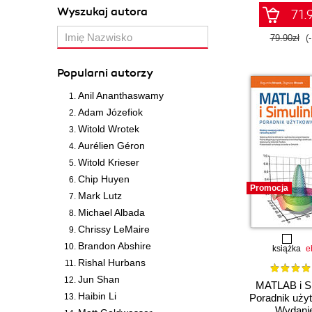
Wyszukaj autora
71.9
79.90zł
(
Popularni autorzy
Anil Ananthaswamy
Adam Józefiok
Witold Wrotek
Aurélien Géron
Witold Krieser
Chip Huyen
Promocja
Mark Lutz
Michael Albada
Chrissy LeMaire
Brandon Abshire
książka
e
Rishal Hurbans
Jun Shan
MATLAB i Si
Haibin Li
Poradnik uży
Wydanie