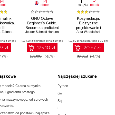
book
ebook
książka
ebook
mulink.
GNU Octave
Kosymulacja.
tkownika.
Beginner's Guide.
Elastyczne
 III
Become a proficient
projektowanie i
k
,
Zbigniew Mrozek
Octave user by learning
Jesper Schmidt Hansen
Artur Wodołażski
symulacja
this high-level scientific
wielodomenowa
cena z 30 dni)
(104,25 zł najniższa cena z 30 dni)
numerical tool from the
(19,50 zł najniższa cena z 30 dni)
ground up
7 zł
125.10 zł
20.67 zł
-47%)
139.00zł
(-10%)
39.00zł
(-47%)
iążkowe
Najczęściej szukane
ę modele? Czarna skrzynka
Python
owej i gradientu prostego
Go
enia maszynowego: od surowych
Sql
drożenie.
C
czeństwo od podstaw - najlepsze