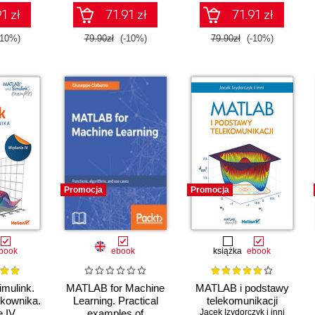
1 zł
71.91 zł
71.91 zł
-10%)
79.90zł
(-10%)
79.90zł
(-10%)
Promocja
Promocja
book
ebook
książka
ebook
mulink.
MATLAB for Machine
MATLAB i podstawy
tkownika.
Learning. Practical
telekomunikacji
 IV
examples of
Jacek Izydorczyk i inni