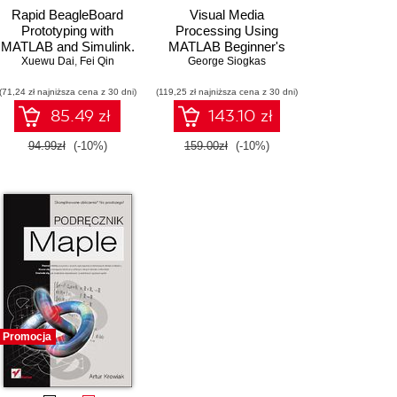
Rapid BeagleBoard
Visual Media
Prototyping with
Processing Using
MATLAB and Simulink.
MATLAB Beginner's
Leverage the power of
Xuewu Dai
,
Fei Qin
Guide. Using the
George Siogkas
Beagleboard to develop
versatility and power of
(71,24 zł najniższa cena z 30 dni)
and deploy practical
(119,25 zł najniższa cena z 30 dni)
MATLAB to apply
embedded projects
sophisticated effects to
85.49 zł
143.10 zł
images and videos is
easy for novice
94.99zł
(-10%)
159.00zł
(-10%)
programmers in any
language thanks to this
fantastic guide. Also
suitable for
photographers and
video-editors
Promocja