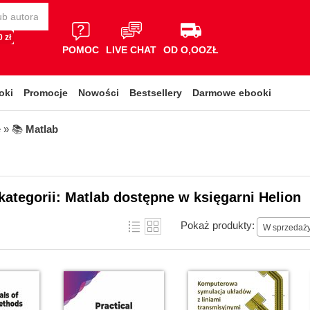
 zł
POMOC
LIVE CHAT
OD O,OOZŁ
oki
Promocje
Nowości
Bestsellery
Darmowe ebooki
e
» 📚
Matlab
kategorii: Matlab dostępne w księgarni Helion
Pokaż produkty:
W sprzedaż