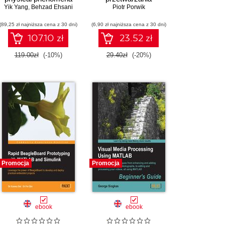
Yik Yang
into computer-
,
Behzad Ehsani
sygnałów z
Piotr Porwik
acceptable data using a
przykładami
(89,25 zł najniższa cena z 30 dni)
truly object-oriented
(6,90 zł najniższa cena z 30 dni)
programów w Matlabie
language
107.10 zł
23.52 zł
119.00zł
(-10%)
29.40zł
(-20%)
Promocja
Promocja
ebook
ebook