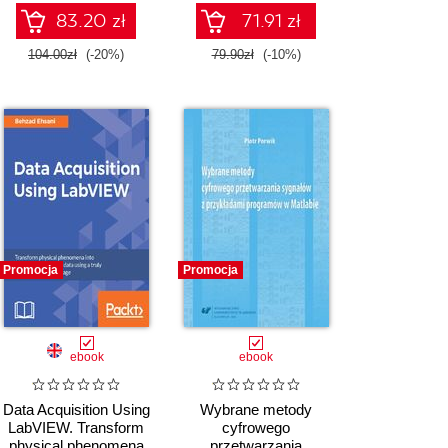
83.20 zł
71.91 zł
104.00zł
(-20%)
79.90zł
(-10%)
Promocja
Promocja
ebook
ebook
Data Acquisition Using
Wybrane metody
LabVIEW. Transform
cyfrowego
physical phenomena
przetwarzania