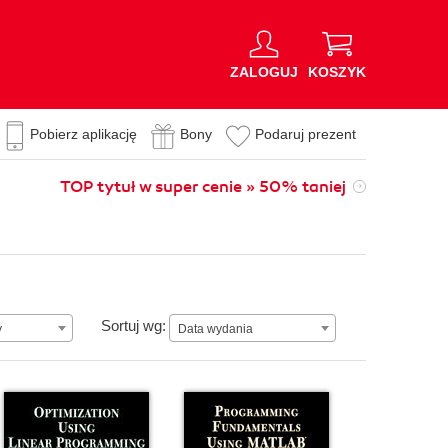
ZALOGUJ
KOSZYK
Pobierz aplikację
Bony
Podaruj prezent
TOP tytuł w super cenie » 50% taniej
Data wydania
Sortuj wg:
y
Data wydania