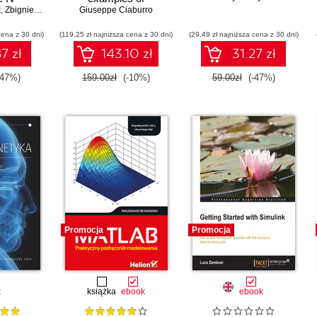
k
,
Zbigniew Mrozek
regression, clustering
Giuseppe Ciaburro
and neural networks
cena z 30 dni)
(119,25 zł najniższa cena z 30 dni)
(29,49 zł najniższa cena z 30 dni)
7 zł
143.10 zł
31.27 zł
-47%)
159.00zł
(-10%)
59.00zł
(-47%)
Promocja
Promocja
k
książka
ebook
ebook