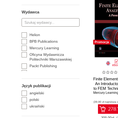
Wydawca
Helion
BPB Publications
Promocja
Mercury Learning
Oficyna Wydawnicza
Politechniki Warszawskiej
ebo
Packt Publishing
Wydawnictwo Naukowe PWN
Finite Element
Wydawnictwo Uniwersytetu
An Introduct
Śląskiego
Język publikacji
to FEM Techn
angielski
Applicat
polski
(39,90 zł najniższa 
ukraiński
278.
309.00zł
(