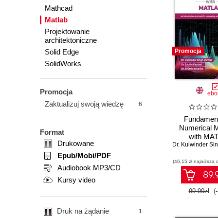
Mathcad
Matlab
Projektowanie
architektoniczne
Solid Edge
Promocja
SolidWorks
Promocja
ebo
Zaktualizuj swoją wiedzę
6
Fundament
Numerical 
Format
with MA
Drukowane
Epub/Mobi/PDF
(46,15 zł najniższa 
Audiobook MP3/CD
89.9
Kursy video
99.90zł
(
Druk na żądanie
1