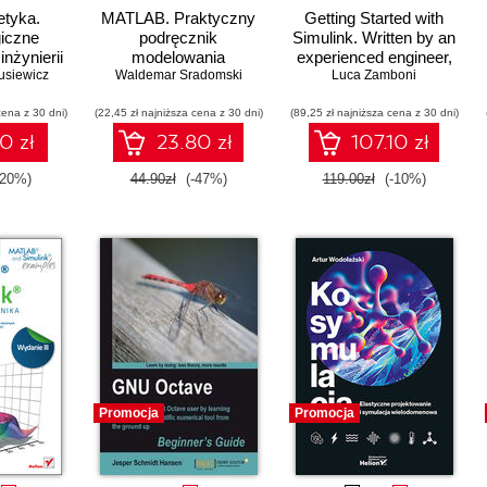
etyka.
MATLAB. Praktyczny
Getting Started with
iczne
podręcznik
Simulink. Written by an
nżynierii
modelowania
experienced engineer,
usiewicz
znej
Waldemar Sradomski
this book will help you
Luca Zamboni
utilize the great user-
cena z 30 dni)
(22,45 zł najniższa cena z 30 dni)
(89,25 zł najniższa cena z 30 dni)
friendly features of
Simulink to advance
0 zł
23.80 zł
107.10 zł
your modeling, testing,
and interfacing skills.
-20%)
44.90zł
(-47%)
119.00zł
(-10%)
Packed with
illustrations and step-
by-step walkthroughs
Promocja
Promocja