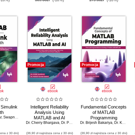
Promocja
Promocja
ok
ebook
ebook
Simulink
Intelligent Reliability
Fundamental Concepts
th
Analysis Using
of MATLAB
r
,
Swapnil Kulkarni
MATLAB and AI
Programming
Dr. Cherry Bhargava
,
Dr. Pardeep Kumar Sharma
Dr. Brijesh Bakariya
,
Dr. Kulwinder Singh Parmar
cena z 30 dni)
(36,90 zł najniższa cena z 30 dni)
(36,90 zł najniższa cena z 30 dni)