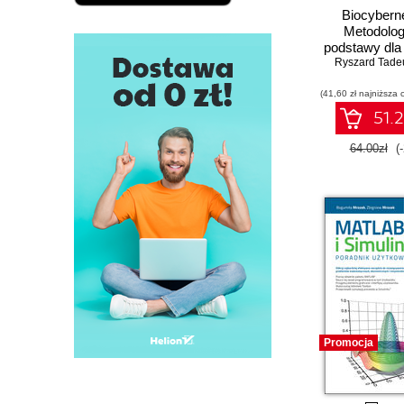
Biocybern
Metodolog
podstawy dla i
Ryszard Tade
biomedyc
(41,60 zł najniższa 
51.2
64.00zł
(
Promocja