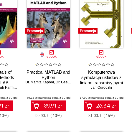
Promocja
Promocja
ok
ebook
ebook
als of
Practical MATLAB and
Komputerowa
Methods
Python
symulacja układów z
TLAB
Dr. Mamta Kapoor
,
Dr. Geeta Arora
liniami transmisyjnymi
Dr. Kulwinder Singh Parmar
,
Dr. Sachin Kaushal
,
Dr. Brijesh Bakariya
Jan Ogrodzki
cena z 30 dni)
(46,15 zł najniższa cena z 30 dni)
(17,90 zł najniższa cena z 30 dni)
1 zł
89.91 zł
26.34 zł
-10%)
99.90zł
(-10%)
31.00zł
(-15%)