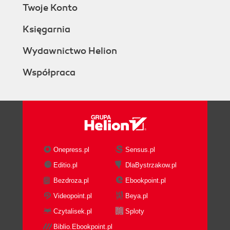
Twoje Konto
Księgarnia
Wydawnictwo Helion
Współpraca
Onepress.pl
Sensus.pl
Editio.pl
DlaBystrzakow.pl
Bezdroza.pl
Ebookpoint.pl
Videopoint.pl
Beya.pl
Czytalisek.pl
Sploty
Biblio.Ebookpoint.pl