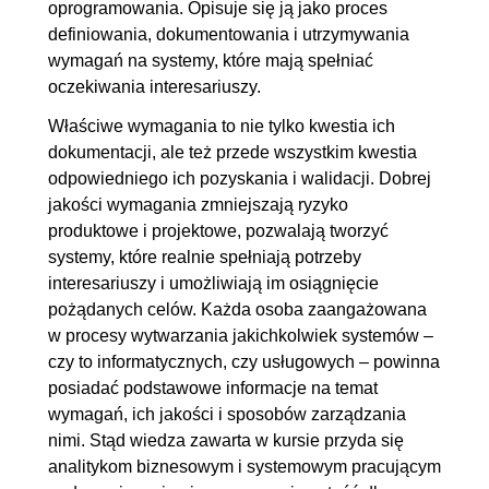
oprogramowania. Opisuje się ją jako proces
wymagań
definiowania, dokumentowania i utrzymywania
2.6. Systemy jako źródło
00:04:32
wymagań na systemy, które mają spełniać
oczekiwania interesariuszy.
wymagań
2.7. Klasyfikacja technik
00:10:19
Właściwe wymagania to nie tylko kwestia ich
dokumentacji, ale też przede wszystkim kwestia
pozyskiwania wymagań
odpowiedniego ich pozyskania i walidacji. Dobrej
2.8. Wywiad
00:20:39
jakości wymagania zmniejszają ryzyko
2.9. Analiza dokumentacji
00:12:16
produktowe i projektowe, pozwalają tworzyć
2.10. Obserwacja
00:11:13
systemy, które realnie spełniają potrzeby
interesariuszy i umożliwiają im osiągnięcie
2.11. Prototypowanie
00:12:10
pożądanych celów. Każda osoba zaangażowana
2.12. Uzgadnianie wymagań
00:15:13
w procesy wytwarzania jakichkolwiek systemów –
2.13. Warsztat jako technika
OGLĄDAJ »
czy to informatycznych, czy usługowych – powinna
uzgadniania wymagań
00:20:36
posiadać podstawowe informacje na temat
wymagań, ich jakości i sposobów zarządzania
2.14. Konflikty w inżynierii
00:18:09
nimi. Stąd wiedza zawarta w kursie przyda się
wymagań
analitykom biznesowym i systemowym pracującym
2.15. Możliwe techniki
00:07:59