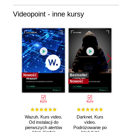
Videopoint - inne kursy
Nowość
Bestseller
Bestselle
Nowość
Nowość
kurs
kurs
Wazuh. Kurs video.
Darknet. Kurs
Metas
Od instalacji do
video.
vid
pierwszych alertów
Podróżowanie po
pene