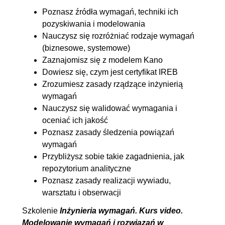
4. Modelowanie wymagań i
01:37:56
Poznasz źródła wymagań, techniki ich
pozyskiwania i modelowania
rozwiązań
Nauczysz się rozróżniać rodzaje wymagań
4.1. Modelowanie wymagań i
00:01:12
(biznesowe, systemowe)
rozwiązań
Zaznajomisz się z modelem Kano
Dowiesz się, czym jest certyfikat IREB
4.2. Koncepcja modelu w
00:12:40
Zrozumiesz zasady rządzące inżynierią
inżynierii wymagań
wymagań
4.3. Perspektywy modelowania
00:06:38
Nauczysz się walidować wymagania i
4.4. Języki i notacje do
00:05:24
oceniać ich jakość
Poznasz zasady śledzenia powiązań
modelowania
wymagań
4.5. Modelowanie danych
00:08:26
Przybliżysz sobie takie zagadnienia, jak
4.6. Modelowanie kontekstu
00:04:07
repozytorium analityczne
4.7. Modelowanie funkcji
00:09:12
Poznasz zasady realizacji wywiadu,
warsztatu i obserwacji
4.8. Specyfikacja przypadku
00:14:27
użycia
Szkolenie
Inżynieria wymagań. Kurs video.
Modelowanie wymagań i rozwiązań w
4.9. Modelowanie stanów
00:06:13