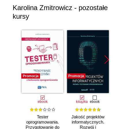
Karolina Zmitrowicz - pozostałe
kursy
Promocja
Promocja
Promocj
ebook
książka
ebook
Tester
Jakość projektów
Analiz
oprogramowania.
informatycznych.
Kur
Przygotowanie do
Rozwój i
Prakty