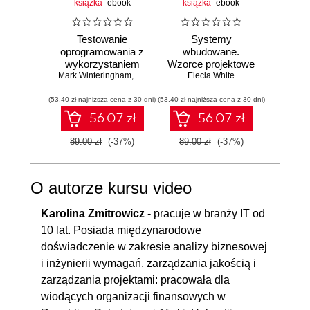
książka
ebook
książka
ebook
ksią
Testowanie
Systemy
S
oprogramowania z
wbudowane.
ope
wykorzystaniem
Wzorce projektowe
Wy
Mark Winteringham
generatywnej AI
,
Nicola Martin (Przedmowa)
dla twórców
Elecia White
oprogramowania.
(53,40 zł najniższa cena z 30 dni)
(53,40 zł najniższa cena z 30 dni)
Wydanie II
(107,40 zł 
56.07 zł
56.07 zł
89.00 zł
(-37%)
89.00 zł
(-37%)
179.0
O autorze kursu video
Karolina Zmitrowicz
- pracuje w branży IT od
10 lat. Posiada międzynarodowe
doświadczenie w zakresie analizy biznesowej
i inżynierii wymagań, zarządzania jakością i
zarządzania projektami: pracowała dla
wiodących organizacji finansowych w