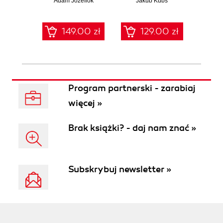
Adam Józefiok
ciemnej stronie
Jakub Kubś
Ad
ł
sieci
zabe
149.00 zł
129.00 zł
1
Program partnerski - zarabiaj
więcej »
Brak książki? - daj nam znać »
Subskrybuj newsletter »