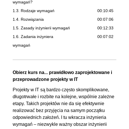
wymagań?
1.3. Rodzaje wymagań
00:10:45
1.4. Rozwiązania
00:07:06
1.5. Zasady inżynierii wymagań
00:12:33
1.6. Zadania inżyniera
00:07:02
wymagań
2. Opracowywanie wymagań
02:37:08
2.1. Wprowadzenie do
00:01:17
Obierz kurs na... prawidłowo zaprojektowane i
rozdziału
przeprowadzone projekty w IT
2.2. Wstęp do opracowywania
00:01:42
Projekty w IT są bardzo często skomplikowane,
wymagań
długotrwałe i rozbite na kolejne, wspólnie zależne
2.3. Źródła wymagań
00:01:26
etapy. Takich projektów nie da się efektywnie
2.4. Interesariusze jako źródło
00:13:30
realizować bez przyjęcia na samym początku
odpowiednich założeń. I tu wkracza inżynieria
wymagań
wymagań – niezwykle ważny obszar inżynierii
2.5. Dokumentacja jako źródło
00:06:07