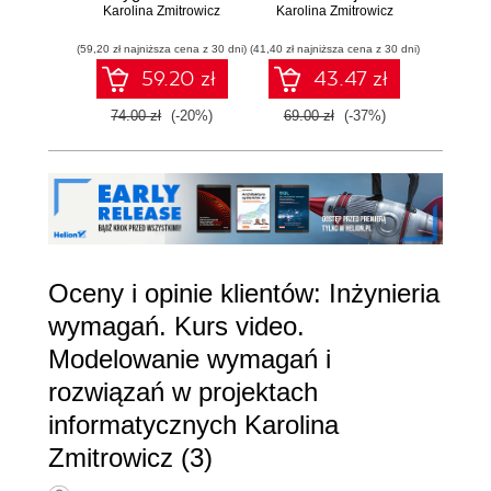
Karolina Zmitrowicz
egzaminu z
Karolina Zmitrowicz
testowanie
Karoli
biz
testowania
oprogramowania
(59,20 zł najniższa cena z 30 dni)
oprogramowania
(41,40 zł najniższa cena z 30 dni)
(119,25 zł 
59.20 zł
43.47 zł
74.00 zł
(-20%)
69.00 zł
(-37%)
159.0
Oceny i opinie klientów: Inżynieria
wymagań. Kurs video.
Modelowanie wymagań i
rozwiązań w projektach
informatycznych Karolina
Zmitrowicz (3)