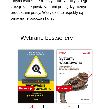
innymi tworzenie repozytorium analitycznego i
5.8. Planowanie inżynierii
OGLĄDAJ »
zarządzanie powiązaniami pomiędzy różnymi
wymagań w projekcie
00:07:15
produktami pracy. Wszystkie te aspekty są
omawiane podczas kursu.
6. Zakończenie kursu
00:04:03
6.1. Podsumowanie i
00:04:03
Wybrane bestsellery
rekomendacje
Promocja
Promocja
Bestselle
Promocj