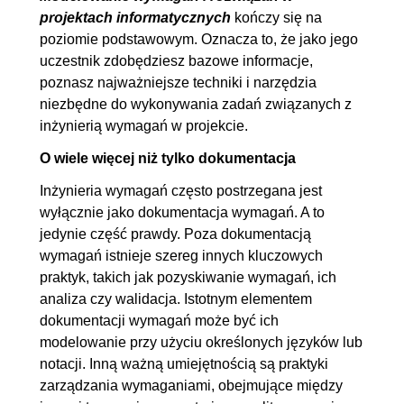
projektach informatycznych
kończy się na
4.10. Jakość modelu
00:18:45
poziomie podstawowym. Oznacza to, że jako jego
4.11. Architektura informacji
00:10:52
uczestnik zdobędziesz bazowe informacje,
poznasz najważniejsze techniki i narzędzia
5. Zarządzanie wymaganiami
01:29:15
niezbędne do wykonywania zadań związanych z
5.1. Podejście do zarządzania
00:00:49
inżynierią wymagań w projekcie.
wymaganiami
O wiele więcej niż tylko dokumentacja
5.2. Opracowanie podejścia do
00:10:31
Inżynieria wymagań często postrzegana jest
zarządzania wymaganiami -
wyłącznie jako dokumentacja wymagań. A to
elementy
jedynie część prawdy. Poza dokumentacją
wymagań istnieje szereg innych kluczowych
5.3. Cykl życia wymagań
00:10:16
praktyk, takich jak pozyskiwanie wymagań, ich
5.4. Atrybuty wymagań
00:17:09
analiza czy walidacja. Istotnym elementem
5.5. Śledzenie powiązań
00:12:08
dokumentacji wymagań może być ich
5.6. Priorytetyzacja
00:17:38
modelowanie przy użyciu określonych języków lub
notacji. Inną ważną umiejętnością są praktyki
5.7. Wstęp do zarządzania
00:13:29
zarządzania wymaganiami, obejmujące między
zmianą