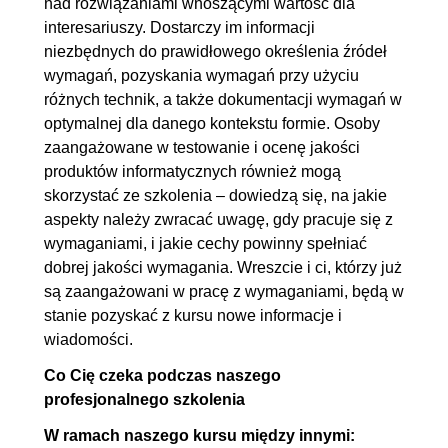
nad rozwiązaniami wnoszącymi wartość dla
rozwiązywania konfliktów
interesariuszy. Dostarczy im informacji
niezbędnych do prawidłowego określenia źródeł
3. Dokumentacja wymagań
01:29:39
wymagań, pozyskania wymagań przy użyciu
różnych technik, a także dokumentacji wymagań w
3.1. Dokumentacja wymagań
00:00:50
optymalnej dla danego kontekstu formie. Osoby
3.2. Wstęp do dokumentacji
00:05:48
zaangażowane w testowanie i ocenę jakości
wymagań
produktów informatycznych również mogą
3.3. Zawartość informacyjna
00:09:29
skorzystać ze szkolenia – dowiedzą się, na jakie
aspekty należy zwracać uwagę, gdy pracuje się z
wymagań
wymaganiami, i jakie cechy powinny spełniać
3.4. Szablony dokumentacji
00:28:27
dobrej jakości wymagania. Wreszcie i ci, którzy już
wymagań. Wstęp do metody
są zaangażowani w pracę z wymaganiami, będą w
przypadków użycia
stanie pozyskać z kursu nowe informacje i
wiadomości.
3.5. Historyjka użytkownika
00:09:00
3.6. Specyfikacja wymagań
00:15:04
Co Cię czeka podczas naszego
profesjonalnego szkolenia
3.7. Jakość dokumentacji
00:21:01
wymagań
W ramach naszego kursu między innymi: