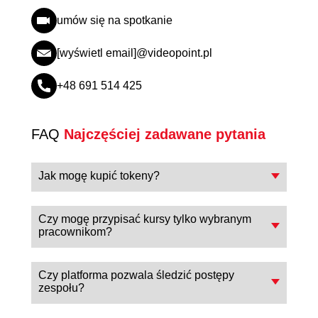
umów się na spotkanie
[wyświetl email]@videopoint.pl
+48 691 514 425
FAQ
Najczęściej zadawane pytania
Jak mogę kupić tokeny?
Tokeny można zakupić kontaktując
się z nami przez formularz na
Czy mogę przypisać kursy tylko wybranym
pracownikom?
stronie, mailowo lub telefonicznie.
Po krótkiej rozmowie przygotujemy
Tak. Lider może przypisywać kursy
ofertę i fakturę. Po opłaceniu faktury
lub ścieżki rozwoju wybranym
Czy platforma pozwala śledzić postępy
tokeny zostają przypisane do konta
zespołu?
pracownikom, zgodnie z
firmowego i są gotowe do
potrzebami zespołu. Możliwe jest
Tak. Platforma umożliwia
wykorzystania.