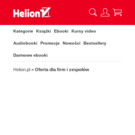
Kategorie
Książki
Ebooki
Kursy video
Audiobooki
Promocje
Nowości
Bestsellery
Darmowe ebooki
Helion.pl
» Oferta dla firm i zespołów
NOWOCZESNA PLATFORMA EDUKACYJNA
Szkolenia dla firm i