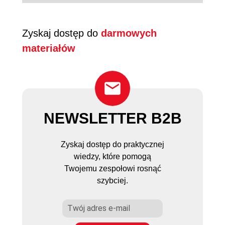
pracowników. Dane można
platformy, wyjaśnia funkcjonalności
Po uruchomieniu kursu (kliknięciu
analizować zarówno zbiorczo, jak i
i pozostaje do dyspozycji w trakcie
"odtwórz") pracownik otrzymuje
indywidualnie.
współpracy. Dodatkowo na
dostęp na 30 dni. W tym czasie
Zyskaj dostęp do
darmowych
platformie dostępna jest instrukcja
może swobodnie wracać do
materiałów
krok po kroku dla liderów oraz
materiałów i kontynuować naukę.
uczestników.
Po upływie 30 dni, aby ponownie
uzyskać dostęp do kursu,
konieczne jest wykorzystanie
kolejnego tokena.
NEWSLETTER B2B
Zyskaj dostęp do praktycznej
wiedzy, które pomogą
Twojemu zespołowi rosnąć
szybciej.