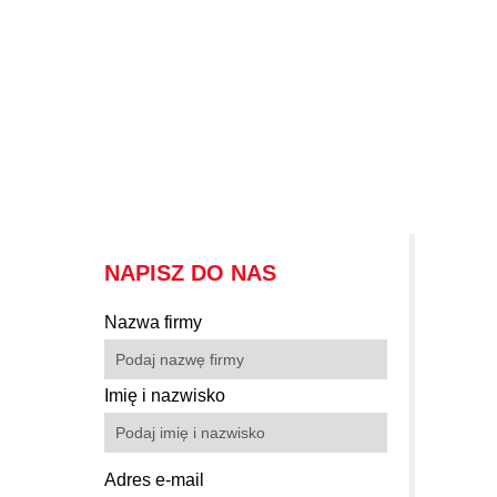
pracowników
Jedna platforma do rozwoju pracowników
w całej organizacji. Kupuj tokeny,
przydzielaj je pracownikom i wymieniaj na
kursy oraz ścieżki rozwoju. Monitoruj
postępy, testy i certyfikaty w jednym
panelu.
NAPISZ DO NAS
Nazwa firmy
Imię i nazwisko
Adres e-mail