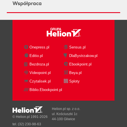
Współpraca
Onepress.pl
Sensus.pl
Editio.pl
DlaBystrzakow.pl
Bezdroza.pl
Ebookpoint.pl
Videopoint.pl
Beya.pl
Czytalisek.pl
Sploty
Biblio.Ebookpoint.pl
Helion.pl sp. z o.o.
ul. Kościuszki 1c
© Helion.pl 1991-2026
44-100 Gliwice
tel. (32) 230-98-63