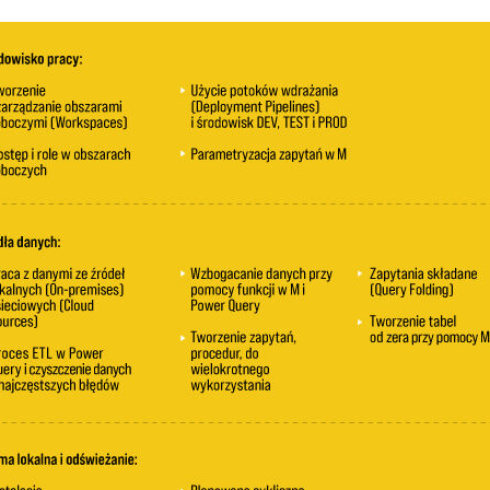
00
00
00
00
00
00
OGLĄDAJ »
00
00
00
00
00:
00
00
OGLĄDAJ »
00