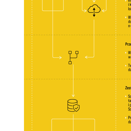
6. Serwis
6.1. Obszary robocze
6.2. Współdzielone zestawy danych
6.3. Przepływy danych
6.4. Bramy i planowane odświeżanie
6.5. Potoki wdrażania
7. Wizualizacje
7.1. Wstęp
7.2. Zakładki, panel filtrów
7.3. Dobre praktyki
7.4. Rozmieszczanie elementów
7.5. Analizator wydajności
7.6. Własne etykiety wizualizacji
7.7. Ukrycie elementów bez danych z fragmentatorów