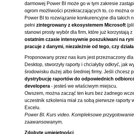
3. Modelowanie
darmowej Power BI może go w tym zakresie zastąpi
ogrom możliwości przekraczających to, co można os
3.1. Wstęp
Power BI to rozwiązanie konkurencyjne dla takich 
3.2. Relacje
pełni
zintegrowany z ekosystemem Microsoft
(pl
3.3. Relacje - redukcja tabel
stanowi prosty wybór dla firm, które już korzystaj
ostatnim czasie intensywnie poszukiwani na ry
3.4. Schematy modeli
pracuje z danymi, niezależnie od tego, czy działa
3.5. Niejednoznaczność
Proponowany przez nas kurs jest przeznaczony dla 
3.6. Tabele odgrywające role
Desktop, stworzyły raporty i chciałyby odkryć, jak
4. Język DAX
środowisku dużej albo średniej firmy. Jeśli chcesz 
dystrybucję raportów do odpowiednich odbiorc
4.1. Tabela miar
developera
- jesteś we właściwym miejscu.
4.2. Miary bazowe
Owszem, można zacząć ten kurs bez żadnego wcześ
4.3. Grupowanie miar
uczestnik szkolenia miał za sobą pierwsze raporty
4.4. Miary X i RELATED
Excelu.
Power BI. Kurs video. Kompleksowe przygotowanie
4.5. DIVIDE i DISTINCTCOUNT
zaawansowanym.
4.6. CALCULATE, czyli fundament analiz
Zdobyte umiejętności
4.7. Właściwości miar i kolumn