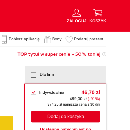
ZALOGUJ
KOSZYK
Pobierz aplikację
Bony
Podaruj prezent
TOP tytuł w super cenie » 50% taniej
Dla firm
46,70 zł
Indywidualnie
499,00 zł
(-91%)
374,25 zł najniższa cena z 30 dni
Dodaj do koszyka
Dostępny natychmiast po