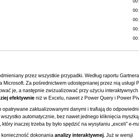
00
00
00
00
00
00
00
00
 odmieniany przez wszystkie przypadki. Według raportu Gartnera
00
rma Microsoft. Za pośrednictwem udostępnianej przez nią usługi
00
wać je, a następnie zwizualizować przy użyciu interaktywnych
00
ziej efektywnie
niż w Excelu, nawet z Power Query i Power Piv
00
o opatrywane zaktualizowanymi danymi i trafiają do odpowiedn
00
 to wszystko automatycznie, bez nawet jednego kliknięcia myszką
00
który inaczej trzeba by było spędzić na wysyłaniu „exceli” e-m
00
ię konieczność dokonania
analizy interaktywnej
. Już w wersji