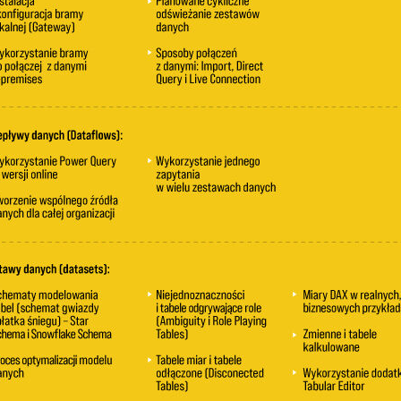
01:
00
00
00
00
00
01:
00
00
00
00
00
00
00