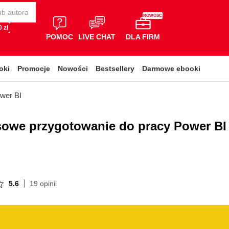
NOWOŚĆ
 zł
POMOC
LIVE CHAT
DLA FIRM
oki
Promocje
Nowości
Bestsellery
Darmowe ebooki
ower BI
sowe przygotowanie do pracy Power BI
5.6
19 opinii