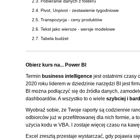
2.3. Pobieranie danych z folderu
2.4. Pivot, Unpivot - zestawienie tygodniowe
2.5. Transpozycja - ceny produktów
2.6. Tekst jako wiersze - wersje modelowe
2.7. Tabela budżet
2.8. Tabela kalendarza
2.9. Rozbudowywanie tabeli przy pomocy M
Obierz kurs na... Power BI
2.10. Kolumna z przykładów
Termin
2.11. Kolumna warunkowa
business intelligence
jest ostatnimi czasy
2020 roku liderem w dziedzinie narzędzi BI jest fi
2.12. Kolumna z wieloma warunkami
BI można podłączyć się do źródła danych, zamodelo
2.13. Własne funkcje
dashboardów. A wszystko to o wiele
szybciej i bard
2.14. Parametryzacja zapytań
Wyobraź sobie, że Twoje raporty są codziennie ran
2.15. Zapytania składane
odbiorców już w przefiltrowanej dla nich formie, a
2.16. Usuń kolumny vs wybierz kolumny
użycia kodu w VBA. I zostaje więcej czasu na kawę, 
2.17. Grupowanie zapytań
Excel zresztą przestaje wystarczać, gdy pojawia s