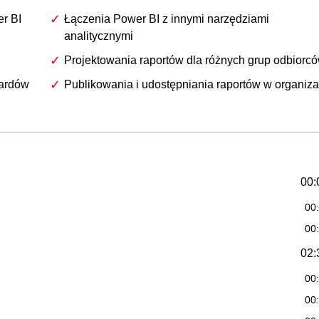
r BI
Łączenia Power BI z innymi narzędziami
analitycznymi
Projektowania raportów dla różnych grup odbiorc
oardów
Publikowania i udostępniania raportów w organiza
00:
00
00
02:
00
00