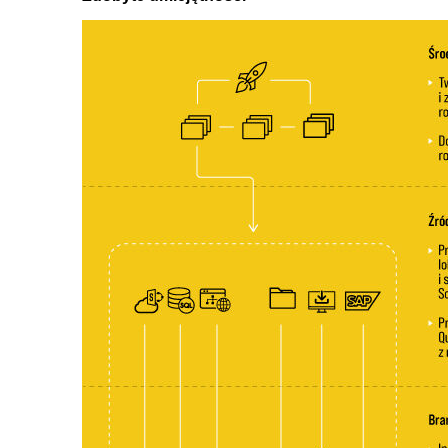
4.8. Sprzątanie modelu przed dalszą pracą
4.9. ALL, ALLEXCEPT, ALLSELECTED, VALUES
4.10. FILTER
4.11. Tabele bez relacji
4.12. Zmienne
4.13. Różne obliczenia na poziomach tabeli
4.14. Case - średnia sum
4.15. Tabele kalkulowane
4.16. Time Intelligence z tabelą kalendarza
4.17. Time Intelligence bez tabeli kalendarza
5. Tabular Editor
5.1. Instalacja i pierwsze kroki
5.2. Skrypty
5.3. Dynamiczna zmiana miar