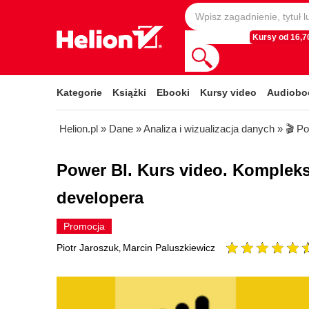
Kursy od 16,70
Kategorie
Książki
Ebooki
Kursy video
Audiobo
Helion.pl
»
Dane
»
Analiza i wizualizacja danych
»
🎬 P
Power BI. Kurs video. Komplek
developera
Promocja
Piotr Jaroszuk
Marcin Paluszkiewicz
,