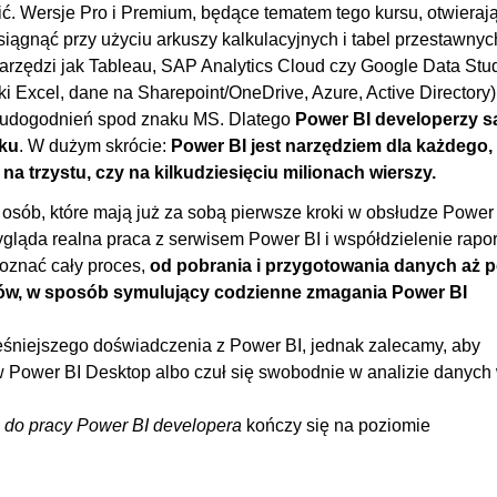
01:
ć. Wersje Pro i Premium, będące tematem tego kursu, otwieraj
iągnąć przy użyciu arkuszy kalkulacyjnych i tabel przestawnyc
00
narzędzi jak Tableau, SAP Analytics Cloud czy Google Data Stu
00
iki Excel, dane na Sharepoint/OneDrive, Azure, Active Directory)
00
ą z udogodnień spod znaku MS. Dlatego
Power BI developerzy s
nku
. W dużym skrócie:
Power BI jest narzędziem dla każdego,
00
 na trzystu, czy na kilkudziesięciu milionach wierszy.
00
osób, które mają już za sobą pierwsze kroki w obsłudze Power
00
 wygląda realna praca z serwisem Power BI i współdzielenie rapo
03:
poznać cały proces,
od pobrania i przygotowania danych aż 
ów, w sposób symulujący codzienne zmagania Power BI
00
00
niejszego doświadczenia z Power BI, jednak zalecamy, aby
00
 w Power BI Desktop albo czuł się swobodnie w analizie danych
00
 do pracy Power BI developera
kończy się na poziomie
00
00
00