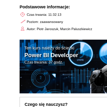
Podstawowe informacje:
Czas trwania: 11:32:13
Poziom: zaawansowany
Autor: Piotr Jaroszuk, Marcin Paluszkiewicz
Ten kurs należy do ścieżki
Power BI Developer
Czas trwania: 37 godz.
Czego się nauczysz?