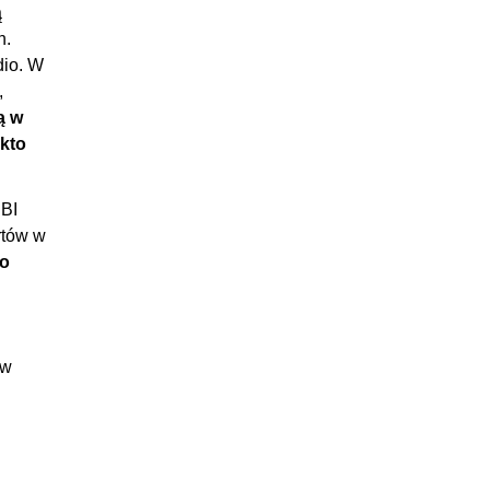
03:06
ą
h.
:06:14
dio. W
:14:35
,
:17:08
ą w
 kto
:13:08
:07:20
 BI
:04:41
rtów w
02:37
po
:04:08
:03:17
:02:38
 w
:06:54
:04:43
:09:24
:04:34