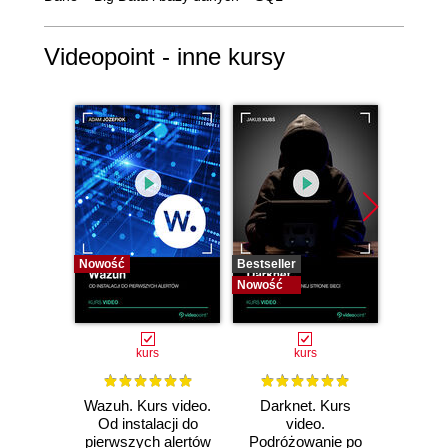
Videopoint - inne kursy
Nowość
Bestseller
Bestselle
Nowość
Nowość
kurs
kurs
Wazuh. Kurs video.
Darknet. Kurs
Metas
Od instalacji do
video.
vid
pierwszych alertów
Podróżowanie po
pene