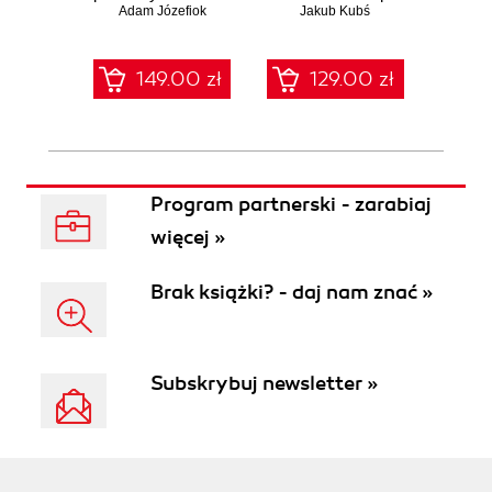
Adam Józefiok
ciemnej stronie
Jakub Kubś
Ad
ł
sieci
zabe
149.00 zł
129.00 zł
1
Program partnerski - zarabiaj
więcej »
Brak książki? - daj nam znać »
Subskrybuj newsletter »