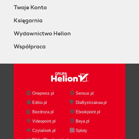
Twoje Konto
Księgarnia
Wydawnictwo Helion
Współpraca
Onepress.pl
Sensus.pl
Editio.pl
DlaBystrzakow.pl
Bezdroza.pl
Ebookpoint.pl
Videopoint.pl
Beya.pl
Czytalisek.pl
Sploty