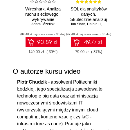
Wireshark. Analiza
SQL dla analityków
Rela
ruchu sieciowego i
danych.
d
wykrywanie
Skutecznie analizuj
Ilu
Adam Józefiok
włamań
Jun Shan
dane, wyciągaj
,
Haibin Li
,
Matt Goldwasser
Qiang H
prz
wartościowe
(89,40 zł najniższa cena z 30 dni)
(47,40 zł najniższa cena z 30 dni)
wnioski i opanuj
(53,40 zł naj
zaawansowany
90.89 zł
49.77 zł
SQL na potrzeby
praktycznych
149.00 zł
(-39%)
79.00 zł
(-37%)
89.00
zastosowań.
Wydanie IV
O autorze kursu video
Piotr Chudzik
- absolwent Politechniki
Łódzkiej, jego specjalizacja zawodowa to
technologie big data oraz administracja
nowoczesnymi środowiskami IT
(wykorzystującymi między innymi cloud
computing, konteneryzację czy IaC -
infrastructure as code). Pracuje jako