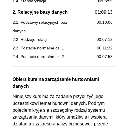
1.4. Standaryzacja
00:08:55
2. Relacyjne bazy danych
01:09:13
2.1. Podstawy relacyjnych baz
00:10:06
danych
2.2. Rodzaje relacji
00:07:12
2.3. Postacie normalne cz. 1
00:11:32
2.4. Postacie normalne cz. 2
00:07:58
2.5. Postacie normalne cz. 3
00:06:10
2.6. Akronim ACID
OGLĄDAJ »
Obierz kurs na zarządzanie hurtowniami
00:11:00
danych
2.7. Zadanie praktyczne
00:15:15
Niniejszy kurs ma za zadanie przybliżyć jego
3. NoSQL
01:05:04
uczestnikowi temat hurtowni danych. Pod tym
pojęciem kryje się szczególny rodzaj systemu
3.1. Wprowadzenie do NoSQL
00:02:20
zarządzania danymi, który umożliwia i wspiera
3.2. Baza klucz-wartość
00:06:53
działania z zakresu analizy biznesowej przede