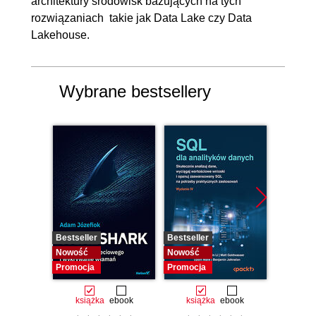
architektury środowisk bazujących na tych
rozwiązaniach takie jak Data Lake czy Data
Lakehouse.
Wybrane bestsellery
Bestseller
Bestseller
Bestselle
Nowość
Nowość
Nowość
Promocja
Promocja
Promocj
książka
ebook
książka
ebook
ksią