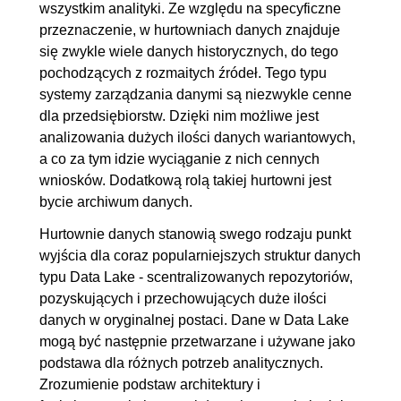
3.3. Baza dokumentowa
00:16:49
wszystkim analityki. Ze względu na specyficzne
przeznaczenie, w hurtowniach danych znajduje
3.4. Baza kolumnowa
00:15:19
się zwykle wiele danych historycznych, do tego
3.5. Baza grafowa
00:12:37
pochodzących z rozmaitych źródeł. Tego typu
3.6. Zadanie praktyczne
00:11:06
systemy zarządzania danymi są niezwykle cenne
dla przedsiębiorstw. Dzięki nim możliwe jest
4. Skalowanie i klaster
00:21:21
analizowania dużych ilości danych wariantowych,
4.1. Rodzaje skalowania
00:05:48
a co za tym idzie wyciąganie z nich cennych
4.2. Teoria CAP
00:08:32
wniosków. Dodatkową rolą takiej hurtowni jest
bycie archiwum danych.
4.3. Akronim BASE
00:07:01
Hurtownie danych stanowią swego rodzaju punkt
5. Wprowadzenie do hurtowni
00:23:49
wyjścia dla coraz popularniejszych struktur danych
danych
typu Data Lake - scentralizowanych repozytoriów,
pozyskujących i przechowujących duże ilości
5.1. Proces ETL/ELT
00:07:39
danych w oryginalnej postaci. Dane w Data Lake
5.2. Rodzaje kluczy
00:07:44
mogą być następnie przetwarzane i używane jako
5.3. Obszary robocze
00:08:26
podstawa dla różnych potrzeb analitycznych.
Zrozumienie podstaw architektury i
6. Hurtownie danych
00:33:37