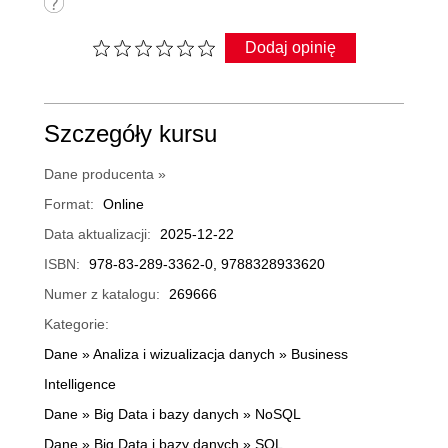
Dodaj opinię
Szczegóły kursu
Dane producenta »
Format:
Online
Data aktualizacji:
2025-12-22
ISBN:
978-83-289-3362-0, 9788328933620
Numer z katalogu:
269666
Kategorie:
Dane
»
Analiza i wizualizacja danych
»
Business
Intelligence
Dane
»
Big Data i bazy danych
»
NoSQL
Dane
»
Big Data i bazy danych
»
SQL