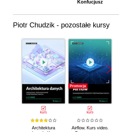
Konfucjusz
Piotr Chudzik - pozostałe kursy
Promocja
Promocj
kurs
kurs
Architektura
Airflow. Kurs video.
PySp