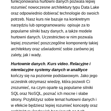
funkcjonowania hurtowni danych pozwala lepiej
6.1. Cechy hurtowni danych
00:06:48
rozumieć nowoczesne architektury typu Data Lake
6.2. Model Inmona
00:06:36
oraz odpowiednio dobierać technologie do swoich
potrzeb. Nasz kurs nie bazuje na konkretnym
6.3. Model Kimbala
00:08:37
narzędziu lub oprogramowaniu opisuje za to
6.4. Model Data Vault
OGLĄDAJ »
popularne silniki bazy danych, a także modele
00:11:36
hurtowni danych. Uczestnictwo w nim pozwala
lepiej zrozumieć poszczególne komponenty takiej
architektury oraz uświadomić sobie zarówno jej
zalety, jak i wady.
Hurtownie danych. Kurs video. Relacyjne i
nierelacyjne systemy danych w analityce
kończy się na poziomie podstawowym. Jako jego
uczestnik otrzymasz wiedzę, która pozwoli Ci
zrozumieć, na czym oparte są popularne silniki
SQL oraz NoSQL, poznać ich mocne i słabe
strony. Przybliżysz sobie temat hurtowni danych i
w efekcie będziesz lepiej rozumieć koncepty oraz