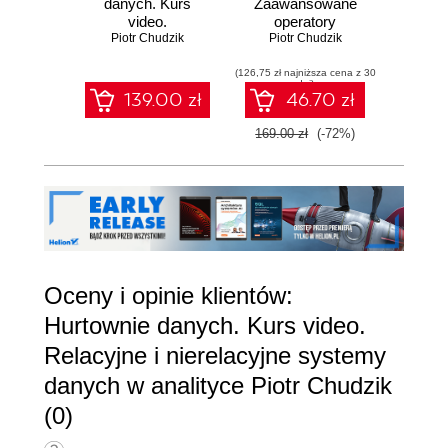
danych. Kurs
Zaawansowane
video.
operatory
Optym
Zarządzanie,
Piotr Chudzik
przetwarzania
Piotr Chudzik
proc
Pio
przechowywanie i
danych
d
przetwarzanie
(126,75 zł najniższa cena z 30
(111,75 zł 
dni)
danych
139.00 zł
46.70 zł
169.00 zł
(-72%)
149.0
Oceny i opinie klientów:
Hurtownie danych. Kurs video.
Relacyjne i nierelacyjne systemy
danych w analityce Piotr Chudzik
(0)