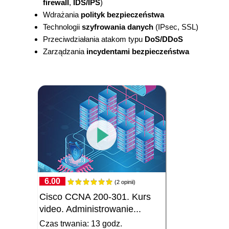
firewall
,
IDS/IPS
)
Wdrażania
polityk bezpieczeństwa
Technologii
szyfrowania danych
(IPsec, SSL)
Przeciwdziałania atakom typu
DoS/DDoS
Zarządzania
incydentami bezpieczeństwa
6.00
(2 opinii)
Cisco CCNA 200-301. Kurs
video. Administrowanie...
Czas trwania: 13 godz.