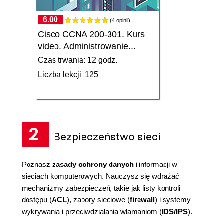
6.00
(4 opinii)
Cisco CCNA 200-301. Kurs
video. Administrowanie...
Czas trwania: 12 godz.
Liczba lekcji: 125
2
Bezpieczeństwo sieci
Poznasz
zasady ochrony danych
i informacji w
sieciach komputerowych. Nauczysz się wdrażać
mechanizmy zabezpieczeń, takie jak listy kontroli
dostępu (
ACL
), zapory sieciowe (
firewall
) i systemy
wykrywania i przeciwdziałania włamaniom (
IDS/IPS
).