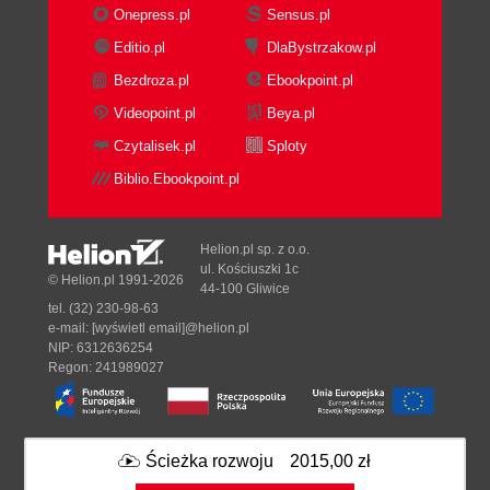
Onepress.pl
Sensus.pl
Editio.pl
DlaBystrzakow.pl
Bezdroza.pl
Ebookpoint.pl
Videopoint.pl
Beya.pl
Czytalisek.pl
Sploty
Biblio.Ebookpoint.pl
Helion.pl sp. z o.o.
ul. Kościuszki 1c
© Helion.pl 1991-2026
44-100 Gliwice
tel. (32) 230-98-63
e-mail:
[wyświetl email]@helion.pl
NIP: 6312636254
Regon: 241989027
Designed with ♥ by
Tonik.pl
Ścieżka rozwoju
2015,00 zł