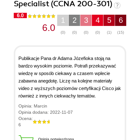
Specialist (CCNA 200-301)
6.0
1
2
3
4
5
6
6.0
(0)
(0)
(0)
(0)
(1)
(15)
Publikacje Pana dr Adama Józefioka stoją na
bardzo wysokim poziomie. Potrafi przekazywać
wiedzę w sposób ciekawy a czasem wplecie
zabawna anegdotę. Liczę na kolejne materiały
video z wyższych poziomów certyfikacji Cisco jak
również z innych ciekwachy tematów.
Opinia: Marcin
Opinia dodana: 2022-11-07
Ocena:
6
Opinia potwierdzona