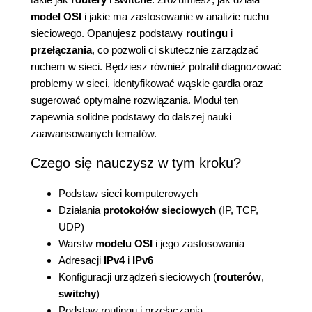
model OSI
i jakie ma zastosowanie w analizie ruchu
sieciowego. Opanujesz podstawy
routingu
i
przełączania
, co pozwoli ci skutecznie zarządzać
ruchem w sieci. Będziesz również potrafił diagnozować
problemy w sieci, identyfikować wąskie gardła oraz
sugerować optymalne rozwiązania. Moduł ten
zapewnia solidne podstawy do dalszej nauki
zaawansowanych tematów.
Czego się nauczysz w tym kroku?
Podstaw sieci komputerowych
Działania
protokołów sieciowych
(IP, TCP,
UDP)
Warstw
modelu OSI
i jego zastosowania
Adresacji
IPv4
i
IPv6
Konfiguracji urządzeń sieciowych (
routerów
,
switchy
)
Podstaw routingu i przełączania