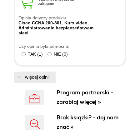
zakupem
Opinia dotyczy produktu:
Cisco CCNA 200-301. Kurs video.
Administrowanie bezpieczeństwem
sieci
Czy opinia była pomocna:
TAK
(
1
)
NIE
(
0
)
więcej opinii
Program partnerski -
zarabiaj więcej »
Brak książki? - daj nam
znać »