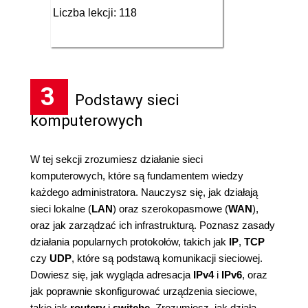
Liczba lekcji: 118
3
Podstawy sieci
komputerowych
W tej sekcji zrozumiesz działanie sieci
komputerowych, które są fundamentem wiedzy
każdego administratora. Nauczysz się, jak działają
sieci lokalne (
LAN
) oraz szerokopasmowe (
WAN
),
oraz jak zarządzać ich infrastrukturą. Poznasz zasady
działania popularnych protokołów, takich jak
IP
,
TCP
czy
UDP
, które są podstawą komunikacji sieciowej.
Dowiesz się, jak wygląda adresacja
IPv4
i
IPv6
, oraz
jak poprawnie skonfigurować urządzenia sieciowe,
takie jak
routery
i
switche
. Zrozumiesz, jak działa