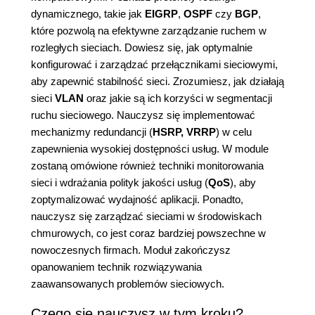
dynamicznego, takie jak
EIGRP
,
OSPF
czy
BGP
,
które pozwolą na efektywne zarządzanie ruchem w
rozległych sieciach. Dowiesz się, jak optymalnie
konfigurować i zarządzać przełącznikami sieciowymi,
aby zapewnić stabilność sieci. Zrozumiesz, jak działają
sieci
VLAN
oraz jakie są ich korzyści w segmentacji
ruchu sieciowego. Nauczysz się implementować
mechanizmy redundancji (
HSRP,
VRRP
) w celu
zapewnienia wysokiej dostępności usług. W module
zostaną omówione również techniki monitorowania
sieci i wdrażania polityk jakości usług (
QoS
), aby
zoptymalizować wydajność aplikacji. Ponadto,
nauczysz się zarządzać sieciami w środowiskach
chmurowych, co jest coraz bardziej powszechne w
nowoczesnych firmach. Moduł zakończysz
opanowaniem technik rozwiązywania
zaawansowanych problemów sieciowych.
Czego się nauczysz w tym kroku?