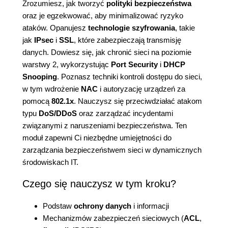
Zrozumiesz, jak tworzyć
polityki bezpieczeństwa
oraz je egzekwować, aby minimalizować ryzyko
ataków. Opanujesz
technologie szyfrowania
, takie
jak
IPsec
i
SSL
, które zabezpieczają transmisję
danych. Dowiesz się, jak chronić sieci na poziomie
warstwy 2, wykorzystując
Port Security
i
DHCP
Snooping
. Poznasz techniki kontroli dostępu do sieci,
w tym wdrożenie
NAC
i autoryzację urządzeń za
pomocą
802.1x
. Nauczysz się przeciwdziałać atakom
typu
DoS/DDoS
oraz zarządzać incydentami
związanymi z naruszeniami bezpieczeństwa. Ten
moduł zapewni Ci niezbędne umiejętności do
zarządzania bezpieczeństwem sieci w dynamicznych
środowiskach IT.
Czego się nauczysz w tym kroku?
Podstaw
ochrony danych
i informacji
Mechanizmów zabezpieczeń sieciowych (
ACL
,