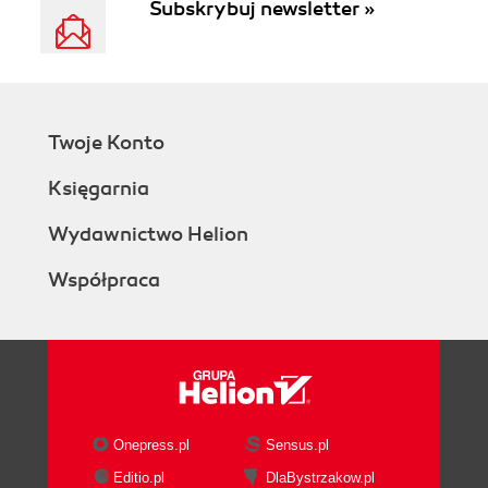
Subskrybuj newsletter »
Twoje Konto
Księgarnia
Wydawnictwo Helion
Współpraca
Onepress.pl
Sensus.pl
Editio.pl
DlaBystrzakow.pl