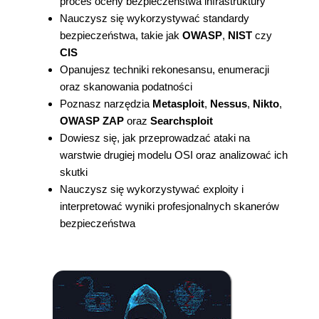
proces oceny bezpieczeństwa infrastruktury
Nauczysz się wykorzystywać standardy
bezpieczeństwa, takie jak
OWASP
,
NIST
czy
CIS
Opanujesz techniki rekonesansu, enumeracji
oraz skanowania podatności
Poznasz narzędzia
Metasploit
,
Nessus
,
Nikto
,
OWASP ZAP
oraz
Searchsploit
Dowiesz się, jak przeprowadzać ataki na
warstwie drugiej modelu OSI oraz analizować ich
skutki
Nauczysz się wykorzystywać exploity i
interpretować wyniki profesjonalnych skanerów
bezpieczeństwa