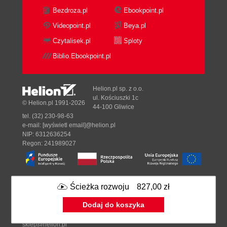
Bezdroza.pl
Ebookpoint.pl
Videopoint.pl
Beya.pl
Czytalisek.pl
Sploty
Biblio.Ebookpoint.pl
Helion.pl sp. z o.o.
ul. Kościuszki 1c
© Helion.pl 1991-2026
44-100 Gliwice
tel. (32) 230-98-63
e-mail:
[wyświetl email]@helion.pl
NIP: 6312636254
Regon: 241989027
Designed with ♥ by
Tonik.pl
Ścieżka rozwoju
827,00 zł
Dodaj do koszyka
Pełna wersja strony »
sklep@helion.pl