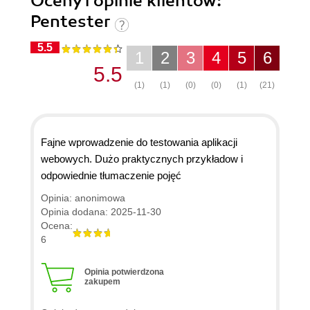
Oceny i opinie klientów:
Pentester
5.5
1
2
3
4
5
6
5.5
(1)
(1)
(0)
(0)
(1)
(21)
Fajne wprowadzenie do testowania aplikacji
webowych. Dużo praktycznych przykładow i
odpowiednie tłumaczenie pojęć
Opinia: anonimowa
Opinia dodana: 2025-11-30
Ocena:
6
Opinia potwierdzona
zakupem