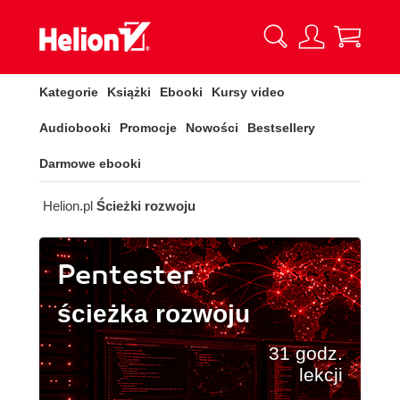
Kategorie
Książki
Ebooki
Kursy video
Audiobooki
Promocje
Nowości
Bestsellery
Darmowe ebooki
Helion.pl
Ścieżki rozwoju
Pentester
ścieżka rozwoju
31 godz.
lekcji