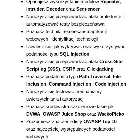
Opanujesz wykorzystanie modułów
Repeater
,
Intruder
,
Decoder
oraz
Sequencer
Nauczysz się przeprowadzać ataki brute force i
automatyzować testy bezpieczeństwa
Poznasz techniki rekonesansu aplikacji
webowych i identyfikacji technologii
Dowiesz się, jak wykrywać oraz wykorzystywać
podatności typu
SQL Injection
Nauczysz się przeprowadzać ataki
Cross-Site
Scripting (XSS)
,
CSRF
oraz
Clickjacking
Poznasz podatności typu
Path Traversal
,
File
Inclusion
,
Command Injection
i
Code Injection
Nauczysz się testować mechanizmy
uwierzytelniania i autoryzacji
Poznasz środowiska szkoleniowe takie jak
DVWA
,
OWASP Juice Shop
oraz
WackoPicko
Zrozumiesz znaczenie listy
OWASP Top 10
oraz najczęściej występujących podatności
webowych