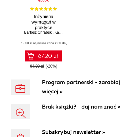
ebook
Inżynieria
wymagań w
praktyce
Bartosz Chrabski
,
Karolina Zmitrowicz
(52,08 zł najniższa cena z 30 dni)
67.20 zł
84.00 zł
(-20%)
Program partnerski - zarabiaj
więcej »
Brak książki? - daj nam znać »
Subskrybuj newsletter »