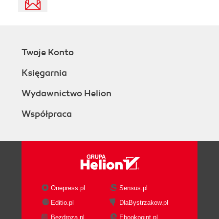
Twoje Konto
Księgarnia
Wydawnictwo Helion
Współpraca
Onepress.pl
Sensus.pl
Editio.pl
DlaBystrzakow.pl
Bezdroza.pl
Ebookpoint.pl