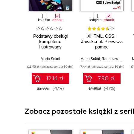
książka
ebook
książka
ebook
Podstawy obsługi
XHTML, CSS i
komputera.
JavaScript. Pierwsza
Ilustrowany
pomoc
przewodnik. Wydanie
III
Maria Sokół
Maria Sokół
,
Radosław Sokół
M
(11,45 zł najniższa cena z 30 dni)
(7,44 zł najniższa cena z 30 dni)
(7
12.14 zł
7.90 zł
22.90zł
(-47%)
14.90zł
(-47%)
Zobacz pozostałe książki z ser