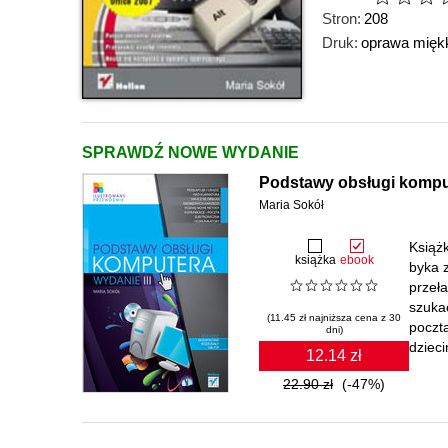
Stron:
208
Druk:
oprawa mięk
SPRAWDŹ NOWE WYDANIE
Podstawy obsługi komput
Maria Sokół
Książ
książka
ebook
byka 
przeła
szukać
(11.45 zł najniższa cena z 30
poczt
dni)
dzieci
12.14 zł
22.90 zł
(-47%)