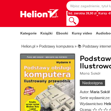
Inż. zwrotna 39,90 zł
Kursy -
Kategorie
Książki
Ebooki
Kursy video
Audiobo
Helion.pl
»
Podstawy komputera
»
📚 Podstawy interne
Podstaw
Ilustrow
Maria Sokół
Niedostępna
Autor:
Maria Sokół
Serie wydawnicze:
Wydawnictwo:
Heli
Ocena: