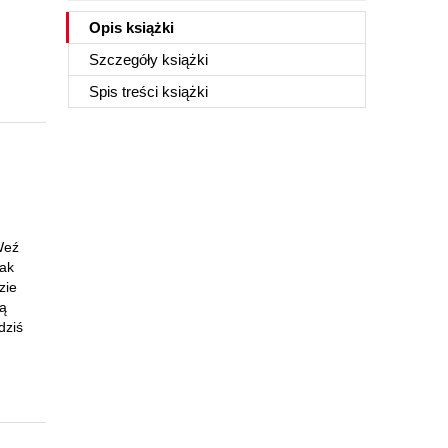
Opis
książki
Szczegóły
książki
Spis treści
książki
Weź
jak
zie
żą
dziś