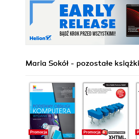
Maria Sokół - pozostałe książk
Promocja
Promocja
P