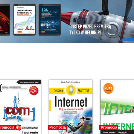
i
romocja
Promocja
Promocja