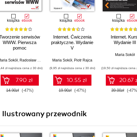
książka
ebook
książka
ebook
książka
eboo
Tworzenie serwisów
Internet. Ćwiczenia
Internet. Kurs
WWW. Pierwsza
praktyczne. Wydanie
Wydanie III
pomoc
V
Maria Sokół
aria Sokół
,
Radosław Sokół
Maria Sokół
,
Piotr Rajca
,44 zł najniższa cena z 30 dni)
(9,95 zł najniższa cena z 30 dni)
(19,50 zł najniższa cena 
7.90 zł
10.55 zł
20.67 z
14.90zł
(-47%)
19.90zł
(-47%)
39.00zł
(-47%
ii Ilustrowany przewodnik