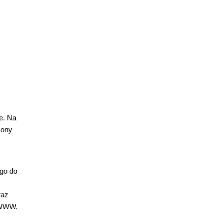
e. Na
zony
 go do
raz
h WWW,