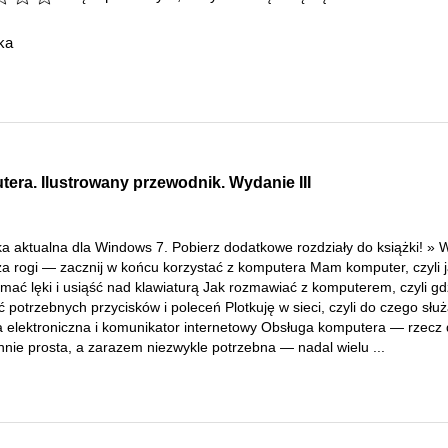
ka
era. Ilustrowany przewodnik. Wydanie III
ka aktualna dla Windows 7. Pobierz dodatkowe rozdziały do książki! » 
za rogi — zacznij w końcu korzystać z komputera Mam komputer, czyli 
mać lęki i usiąść nad klawiaturą Jak rozmawiać z komputerem, czyli gd
 potrzebnych przycisków i poleceń Plotkuję w sieci, czyli do czego słu
a elektroniczna i komunikator internetowy Obsługa komputera — rzecz 
nnie prosta, a zarazem niezwykle potrzebna — nadal wielu ...