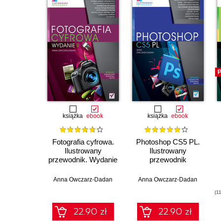
P
książka
ebook
książka
ebook
Fotografia cyfrowa.
Photoshop CS5 PL.
Ilustrowany
Ilustrowany
przewodnik. Wydanie
przewodnik
II
Anna Owczarz-Dadan
Anna Owczarz-Dadan
(1
22.90 zł
22.90 zł