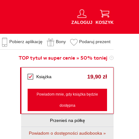
ZALOGUJ
KOSZYK
Pobierz aplikację
Bony
Podaruj prezent
TOP tytuł w super cenie » 50% taniej
19,90 zł
Książka
Powiadom mnie, gdy książka będzie
dostępna
Przenieś na półkę
Powiadom o dostępności audiobooka »