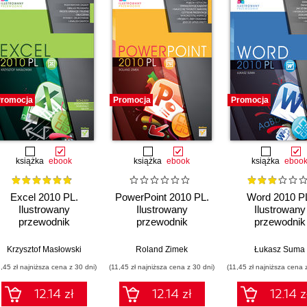
romocja
Promocja
Promocja
książka
ebook
książka
ebook
książka
eboo
Excel 2010 PL.
PowerPoint 2010 PL.
Word 2010 P
Ilustrowany
Ilustrowany
Ilustrowany
przewodnik
przewodnik
przewodnik
Krzysztof Masłowski
Roland Zimek
Łukasz Suma
1,45 zł najniższa cena z 30 dni)
(11,45 zł najniższa cena z 30 dni)
(11,45 zł najniższa cena 
12.14 zł
12.14 zł
12.14 z