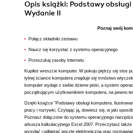
Opis
książki
: Podstawy obsługi
Wydanie II
Poznaj swój komp
Połącz składniki zestawu
Naucz się korzystać z systemu operacyjnego
Przeszukaj zasoby Internetu
Kupiłeś wreszcie komputer. W pokoju piętrzy się stos pu
tylnej ściance komputera znajduje się mnóstwo wtyczek,
komputer wydaje z siebie dziwne piski, a system operac
początkującym użytkownikiem komputera, na pewno tera
Dzięki książce "Podstawy obsługi komputera. Ilustrowa
pracy i rozrywki. Czytając ją, dowiesz się, w jaki spos
Poznasz dołączone do systemu operacyjnego narzędzia 
arkusza kalkulacyjnego Excel 2007. Przeczytasz także 
wysyłać i odbierać pocztę elektroniczną oraz rozmaw