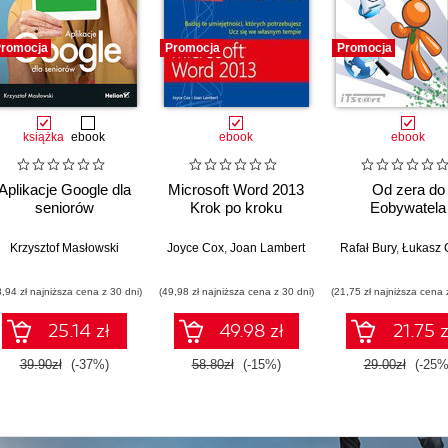
romocja
Promocja
Promocja
książka
ebook
ebook
ebook
Aplikacje Google dla
Microsoft Word 2013
Od zera do
seniorów
Krok po kroku
Eobywatela
Krzysztof Masłowski
Joyce Cox
,
Joan Lambert
Rafał Bury
,
Łukasz 
3,94 zł najniższa cena z 30 dni)
(49,98 zł najniższa cena z 30 dni)
(21,75 zł najniższa cena 
25.14 zł
49.98 zł
21.75 z
39.90zł
(-37%)
58.80zł
(-15%)
29.00zł
(-25%