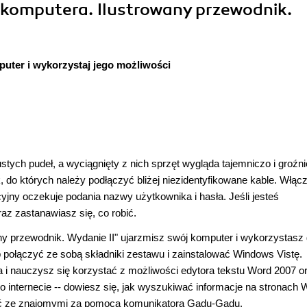
 komputera. Ilustrowany przewodnik.
uter i wykorzystaj jego możliwości
stych pudeł, a wyciągnięty z nich sprzęt wygląda tajemniczo i groźni
 do których należy podłączyć bliżej niezidentyfikowane kable. Włąc
yjny oczekuje podania nazwy użytkownika i hasła. Jeśli jesteś
z zastanawiasz się, co robić.
ny przewodnik. Wydanie II" ujarzmisz swój komputer i wykorzystasz
ób połączyć ze sobą składniki zestawu i zainstalować Windows Vistę.
i nauczysz się korzystać z możliwości edytora tekstu Word 2007 o
o internecie -- dowiesz się, jak wyszukiwać informacje na stronac
iać ze znajomymi za pomocą komunikatora Gadu-Gadu.