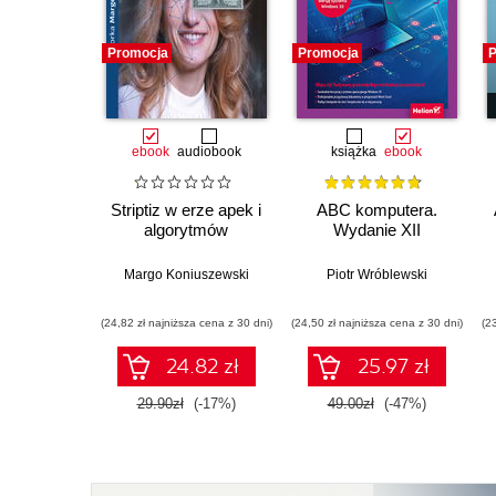
Promocja
Promocja
P
ebook
audiobook
książka
ebook
Striptiz w erze apek i
ABC komputera.
algorytmów
Wydanie XII
Margo Koniuszewski
Piotr Wróblewski
(24,82 zł najniższa cena z 30 dni)
(24,50 zł najniższa cena z 30 dni)
(2
24.82 zł
25.97 zł
29.90zł
(-17%)
49.00zł
(-47%)