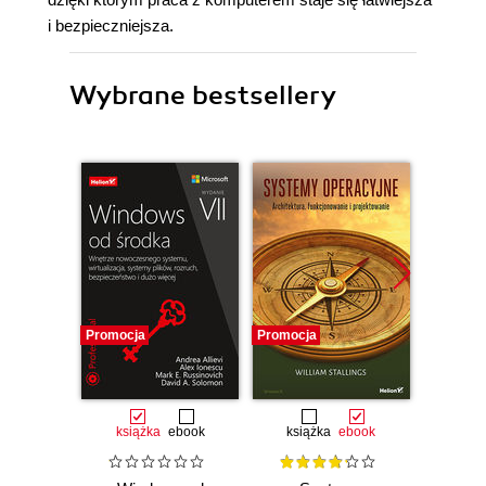
i bezpieczniejsza.
Wybrane bestsellery
Promocja
Promocja
Promocj
książka
ebook
książka
ebook