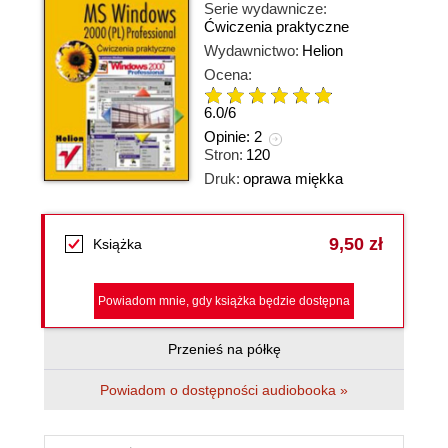
Serie wydawnicze:
Ćwiczenia praktyczne
Wydawnictwo:
Helion
Ocena:
6.0
/
6
Opinie:
2
Stron:
120
Druk:
oprawa miękka
9,50 zł
Książka
Powiadom mnie, gdy książka będzie dostępna
Przenieś na półkę
Powiadom o dostępności audiobooka »