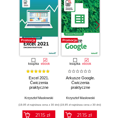
Promocja
Promocja
Promocj
książka
ebook
książka
ebook
ksią
Excel 2021.
Arkusze Google.
Exc
Ćwiczenia
Ćwiczenia
Ćw
praktyczne
praktyczne
pr
Krzysztof Masłowski
Krzysztof Masłowski
Krzysz
(19,95 zł najniższa cena z 30 dni)
(19,95 zł najniższa cena z 30 dni)
(14,95 zł naj
21.15 zł
21.15 zł