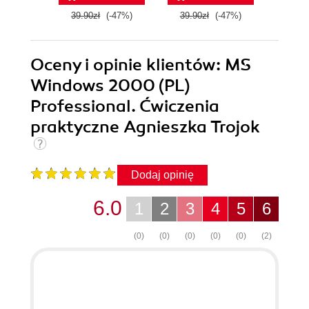
39.90zł
(-47%)
39.90zł
(-47%)
29.9
Oceny i opinie klientów: MS
Windows 2000 (PL)
Professional. Ćwiczenia
praktyczne Agnieszka Trojok
Dodaj opinię
6.0
1
2
3
4
5
6
(0)
(0)
(0)
(0)
(0)
(2)