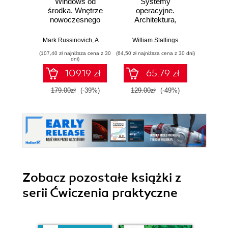
Windows od
Systemy
Windo
środka. Wnętrze
operacyjne.
Cook
nowoczesnego
Architektura,
Windo
systemu,
funkcjonowanie i
2003 
wirtualizacja,
projektowanie.
Mark Russinovich
,
Andrea Allievi
William Stallings
,
Alex Ionescu
,
David Solomon
Rob
systemy plików,
Wydanie IX
(107,40 zł najniższa cena z 30
(64,50 zł najniższa cena z 30 dni)
(135,15 zł 
rozruch,
dni)
bezpieczeństwo i
109.19 zł
65.79 zł
dużo więcej.
Wydanie VII
179.00zł
(-39%)
129.00zł
(-49%)
159.0
Zobacz pozostałe książki z
serii Ćwiczenia praktyczne