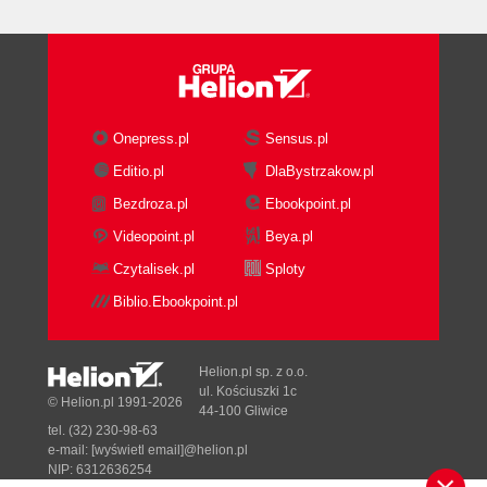
Onepress.pl
Sensus.pl
Editio.pl
DlaBystrzakow.pl
Bezdroza.pl
Ebookpoint.pl
Videopoint.pl
Beya.pl
Czytalisek.pl
Sploty
Biblio.Ebookpoint.pl
Helion.pl sp. z o.o.
ul. Kościuszki 1c
© Helion.pl 1991-2026
44-100 Gliwice
tel. (32) 230-98-63
e-mail:
[wyświetl email]@helion.pl
NIP: 6312636254