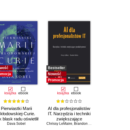
wość
Bestseller
omocja
Nowość
Promocja
książka
ebook
książka
ebook
Pierwiastki Marii
AI dla profesjonalistów
kłodowskiej-Curie.
IT. Narzędzia i techniki
 blask radu oświetlił
zwiększające
drogę kobietom w
Dava Sobel
Chrissy LeMaire
produktywność
,
Brandon Abshire
świecie nauki