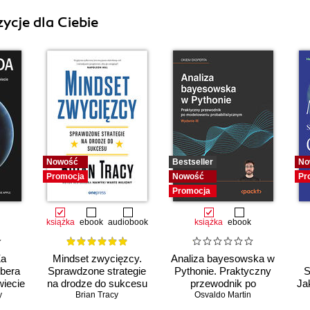
ycje dla Ciebie
Nowość
Bestseller
No
Promocja
Nowość
Pr
Promocja
książka
ebook
audiobook
książka
ebook
Za
Mindset zwycięzcy.
Analiza bayesowska w
Ubera
Sprawdzone strategie
Pythonie. Praktyczny
S
wiecie
na drodze do sukcesu
przewodnik po
Jak
y
Brian Tracy
modelowaniu
Osvaldo Martin
probabilistycznym.