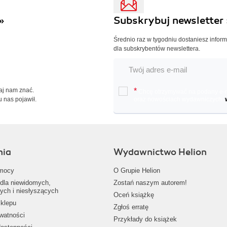
»
Subskrybuj newsletter 
Średnio raz w tygodniu dostaniesz infor
dla subskrybentów newslettera.
Daj nam znać.
*
Chcę otrzymywać na podany e-ma
u nas pojawił.
oraz nowościach wydawniczych.
nia
Wydawnictwo Helion
mocy
O Grupie Helion
dla niewidomych,
Zostań naszym autorem!
ych i niesłyszących
Oceń książkę
klepu
Zgłoś erratę
ywatności
Przykłady do książek