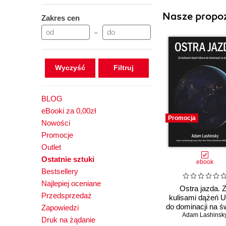
Nasze propoz
Zakres cen
–
Wyczyść
BLOG
eBooki za 0,00zł
Promocja
Nowości
Promocje
Outlet
Ostatnie sztuki
ebook
Bestsellery
Najlepiej oceniane
Ostra jazda. 
Przedsprzedaż
kulisami dążeń 
do dominacji na ś
Zapowiedzi
Adam Lashinsk
Druk na żądanie