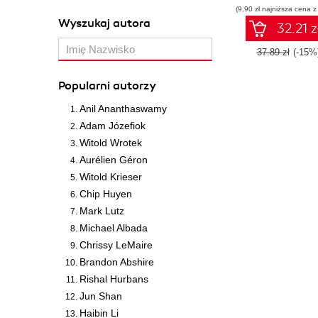
(9,90 zł najniższa cena z
Wyszukaj autora
32.21 z
37.89 zł
(-15%
Popularni autorzy
Anil Ananthaswamy
Adam Józefiok
Witold Wrotek
Aurélien Géron
Witold Krieser
Chip Huyen
Mark Lutz
Michael Albada
Chrissy LeMaire
Brandon Abshire
Rishal Hurbans
Jun Shan
Haibin Li