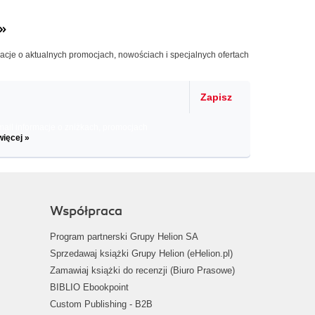
»
macje o aktualnych promocjach, nowościach i specjalnych ofertach
Zapisz
il informacje o zniżkach, promocjach
więcej »
Współpraca
Program partnerski Grupy Helion SA
Sprzedawaj książki Grupy Helion (eHelion.pl)
Zamawiaj książki do recenzji (Biuro Prasowe)
BIBLIO Ebookpoint
Custom Publishing - B2B