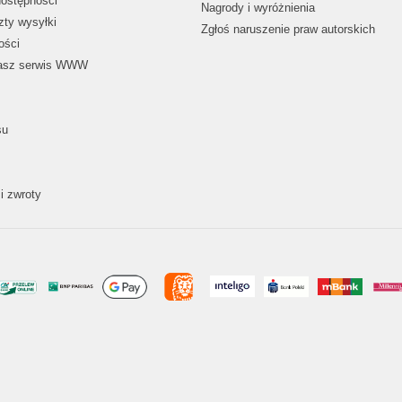
dostępności
Nagrody i wyróżnienia
zty wysyłki
Zgłoś naruszenie praw autorskich
ości
nasz serwis WWW
su
i zwroty