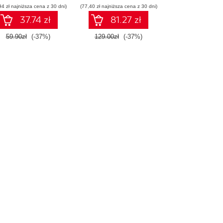
94 zł najniższa cena z 30 dni)
(77,40 zł najniższa cena z 30 dni)
37.74 zł
81.27 zł
59.90zł
(-37%)
129.00zł
(-37%)