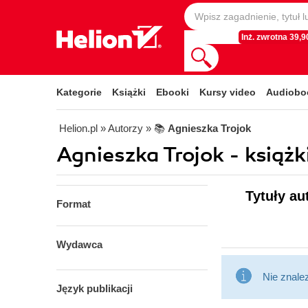
Inż. zwrotna 39,90
Kategorie
Książki
Ebooki
Kursy video
Audiobo
Helion.pl
» Autorzy
» 📚
Agnieszka Trojok
Agnieszka Trojok - książk
Tytuły au
Format
Wydawca
Nie znale
Język publikacji