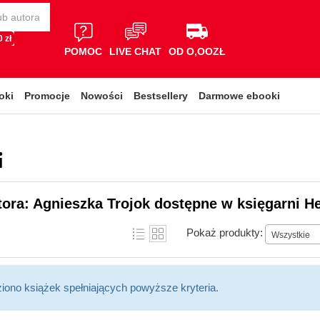
 zł
POMOC
LIVE CHAT
OD O,OOZŁ
oki
Promocje
Nowości
Bestsellery
Darmowe ebooki
i
tora: Agnieszka Trojok dostępne w księgarni He
Pokaż produkty:
Wszystkie
ziono książek spełniających powyższe kryteria.