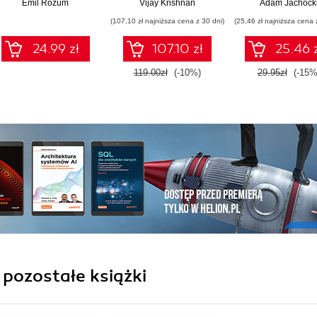
Ware
Emil Rozum
Vijay Krishnan
Adam Jachock
miliony zł
Ethereum network
(107,10 zł najniższa cena z 30 dni)
(25,46 zł najniższa cena 
24.99 zł
107.10 zł
25.46 
119.00zł
(-10%)
29.95zł
(-15%
 pozostałe książki