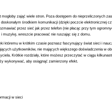
t mogłoby zająć wiele stron. Poza dostępem do nieprzeliczonych z
ż doskonałym środkiem komunikacji (dzięki poczcie elektronicznej cz
rozmawiać przez sieć jak przez telefon (nie płacąc przy tym ogromn
 i muzykę, wreszcie pracować nie ruszając się z domu.
ęki któremu w krótkim czasie poznasz fascynujący świat sieci i nau
kujących użytkowników, nie mających większego doświadczenia w ob
iela. Krótkie rozdziały, które możesz przeczytać w ciągu kilkunast
leży wykonywać, aby osiągnąć zamierzony efekt.
macji w sieci