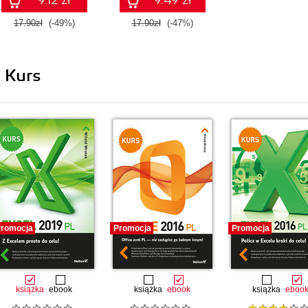
17.90zł
(-49%)
17.90zł
(-47%)
i Kurs
romocja
Promocja
Promocja
książka
ebook
książka
ebook
książka
eboo