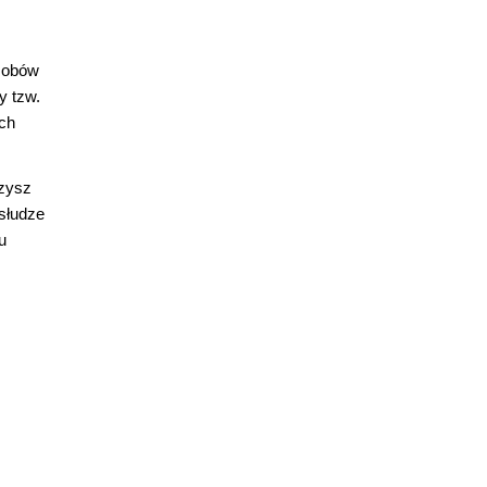
asobów
y tzw.
ych
czysz
słudze
u