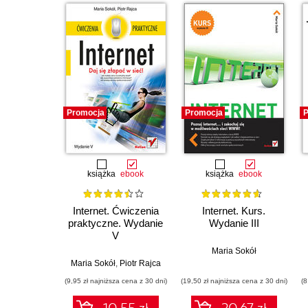
Promocja
Promocja
P
książka
ebook
książka
ebook
Internet. Ćwiczenia
Internet. Kurs.
praktyczne. Wydanie
Wydanie III
V
Maria Sokół
Maria Sokół
,
Piotr Rajca
(9,95 zł najniższa cena z 30 dni)
(19,50 zł najniższa cena z 30 dni)
(8
10.55 zł
20.67 zł