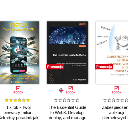
Promocja
Promocja
ebook
ebook
ebook
TikTok - Twój
The Essential Guide
Zabezpieczen
pierwszy milion.
to Web3. Develop,
aplikacji
ekretny poradnik jak
deploy, and manage
internetowych
zdobyć miliony
distributed
.NET
followersów i zarobić
applications on the