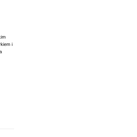
kim
kiem i
a