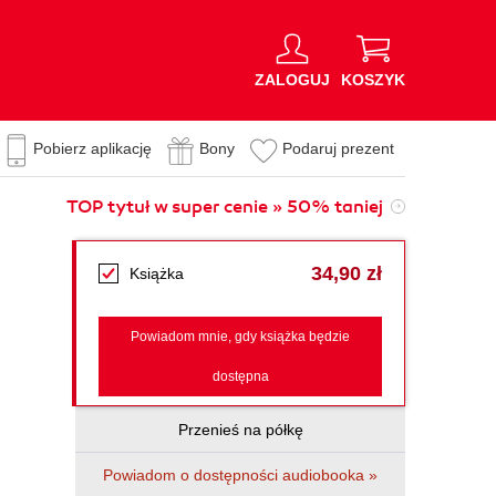
ZALOGUJ
KOSZYK
Pobierz aplikację
Bony
Podaruj prezent
TOP tytuł w super cenie » 50% taniej
34,90 zł
Książka
Powiadom mnie, gdy książka będzie
dostępna
Przenieś na półkę
Powiadom o dostępności audiobooka »