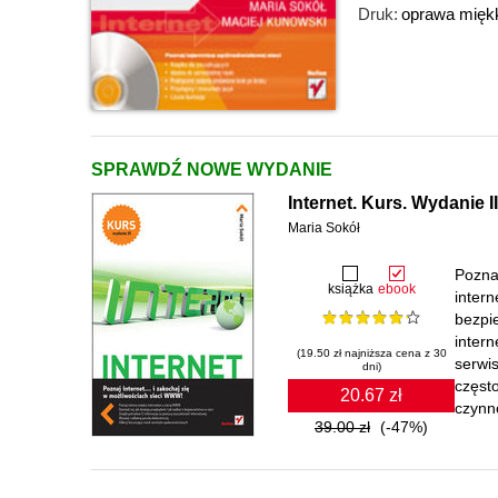
Druk:
oprawa mięk
SPRAWDŹ NOWE WYDANIE
Internet. Kurs. Wydanie II
Maria Sokół
Pozna
książka
ebook
intern
bezpi
intern
(19.50 zł najniższa cena z 30
serwi
dni)
częst
20.67 zł
czynno
39.00 zł
(-47%)