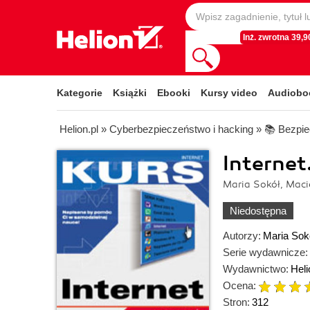
Inż. zwrotna 39,90
Kategorie
Książki
Ebooki
Kursy video
Audiobo
Helion.pl
»
Cyberbezpieczeństwo i hacking
»
📚 Bezp
Internet
Maria Sokół, Maci
Niedostępna
Autorzy:
Maria Sok
Serie wydawnicze:
Wydawnictwo:
Heli
Ocena:
Stron:
312