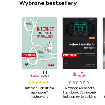
Wybrane bestsellery
Promocja
Promocja
książka
ebook
ebook
Internet. Jak działa
Network Architect's
naprawdę?
Handbook. An expert-
Ilustrowany
led journey to building
S
przewodnik po
a successful career
protokołach,
as a network