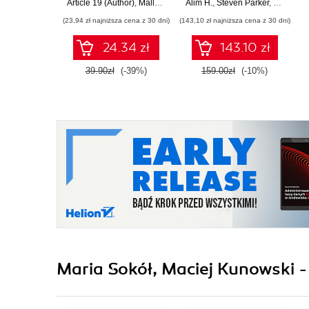
Article 19 (Author)
,
Mallory Knodel (Contributor)
Alim H.
,
Steven Parker
,
Ulrike Uhlig i in.
,
Russell 
prywatności,
architect
(23,94 zł najniższa cena z 30 dni)
(143,10 zł najniższa cena z 30 dni)
cenzurze i
zarządzaniu
24.34 zł
143.10 zł
39.90zł
(-39%)
159.00zł
(-10%)
Maria Sokół, Maciej Kunowski -