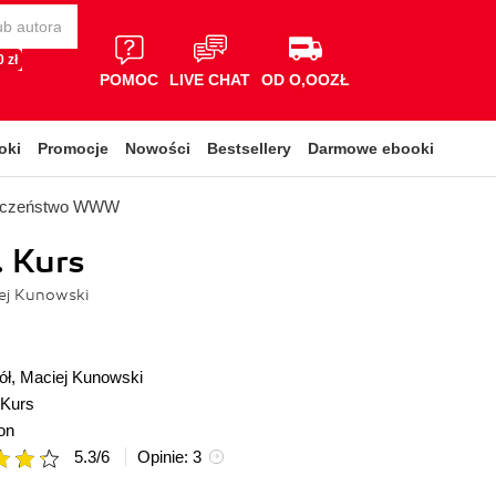
 zł
POMOC
LIVE CHAT
OD O,OOZŁ
oki
Promocje
Nowości
Bestsellery
Darmowe ebooki
ieczeństwo WWW
. Kurs
ej Kunowski
ół
,
Maciej Kunowski
Kurs
on
5.3
/
6
Opinie:
3