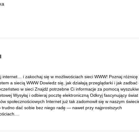
ka
I
j internet… i zakochaj się w możliwościach sieci WWW! Poznaj różnicę
etem a siecią WWW Dowiedz się, jak działają przeglądarki i jak zadbać
eczeństwo w sieci Znajdź potrzebne Ci informacje za pomocą wyszukiw
etowej Wysyłaj i odbieraj pocztę elektroniczną Odkryj fascynujący świat
sów społecznościowych Internet już tak zadomowił się w naszym świeci
o trudno dać sobie bez niego radę — nawet przy najprostszych
ściach....