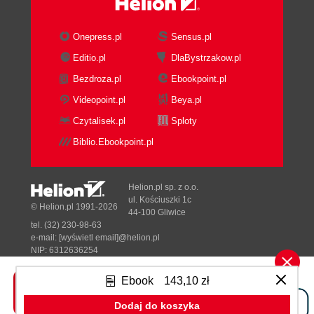
Onepress.pl
Sensus.pl
Editio.pl
DlaBystrzakow.pl
Bezdroza.pl
Ebookpoint.pl
Videopoint.pl
Beya.pl
Czytalisek.pl
Sploty
Biblio.Ebookpoint.pl
Helion.pl sp. z o.o.
ul. Kościuszki 1c
© Helion.pl 1991-2026
44-100 Gliwice
tel. (32) 230-98-63
e-mail:
[wyświetl email]@helion.pl
NIP: 6312636254
Regon: 241989027
Ebook
143,10 zł
Designed with ♥ by
Tonik.pl
Dodaj do koszyka