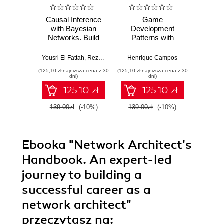
Causal Inference
Game
App
with Bayesian
Development
Lea
Networks. Build
Patterns with
Graphs
Bayesian
Godot 4. Create
grap
Networks and
resilient game
bu
Yousri El Fattah
,
Reza Bagheri
Henrique Campos
Causal Inference
systems using
applic
(125,10 zł najniższa cena z 30
(125,10 zł najniższa cena z 30
(134,10 zł 
Models with R and
industry-standard
speci
dni)
dni)
Python
solutions in Godot
l
125.10 zł
125.10 zł
arch
139.00zł
(-10%)
139.00zł
(-10%)
149.0
Ebooka
"Network Architect's
Handbook. An expert-led
journey to building a
successful career as a
network architect"
przeczytasz na: