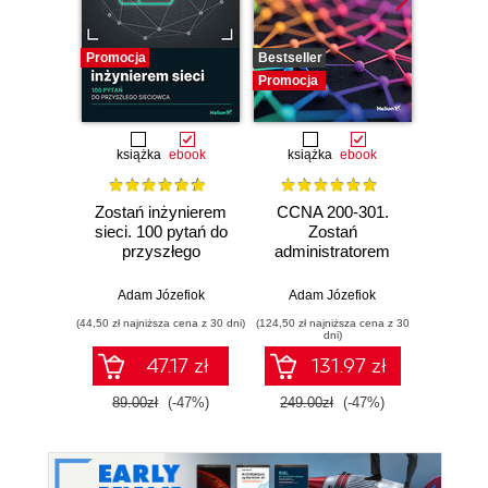
Promocja
Bestseller
Promocj
Promocja
książka
ebook
książka
ebook
Zostań inżynierem
CCNA 200-301.
GNS3. 
sieci. 100 pytań do
Zostań
Adm
przyszłego
administratorem
wirtu
sieciowca
sieci
kom
komputerowych
Adam Józefiok
Adam Józefiok
Adam
Cisco. Wydanie II
(44,50 zł najniższa cena z 30 dni)
(124,50 zł najniższa cena z 30
(367,50 zł 
dni)
47.17 zł
131.97 zł
4
89.00zł
(-47%)
249.00zł
(-47%)
490.