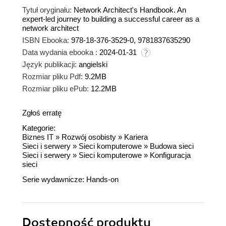
Tytuł oryginału:
Network Architect's Handbook. An
expert-led journey to building a successful career as a
network architect
ISBN Ebooka:
978-18-376-3529-0, 9781837635290
Data wydania ebooka :
2024-01-31
Język publikacji:
angielski
Rozmiar pliku Pdf:
9.2MB
Rozmiar pliku ePub:
12.2MB
Zgłoś erratę
Kategorie:
Biznes IT
»
Rozwój osobisty
»
Kariera
Sieci i serwery
»
Sieci komputerowe
»
Budowa sieci
Sieci i serwery
»
Sieci komputerowe
»
Konfiguracja
sieci
Serie wydawnicze:
Hands-on
Dostępność produktu