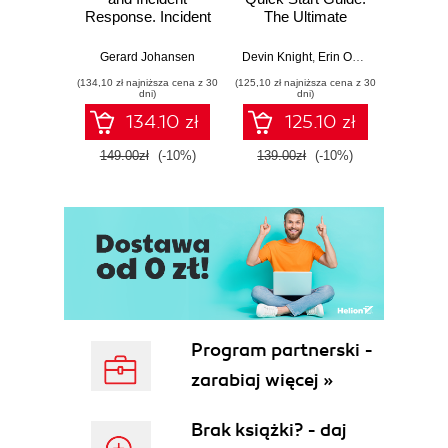
Response. Incident
The Ultimate
Data-D
Response tools
Beginner's Guide
Hunti
and techniques for
to Power BI, Data
your c
Gerard Johansen
Devin Knight
,
Erin Ostrowsky
,
Mitchel
effective cyber
Storytelling, AI
effor
(134,10 zł najniższa cena z 30
(125,10 zł najniższa cena z 30
(116,10 zł 
threat response -
Tools, and
dete
dni)
dni)
Fourth Edition
Microsoft Fabric -
def
134.10 zł
125.10 zł
Fourth Edition
ATT&C
tool
149.00zł
(-10%)
139.00zł
(-10%)
129.0
E
Program partnerski -
zarabiaj więcej »
Brak książki? - daj