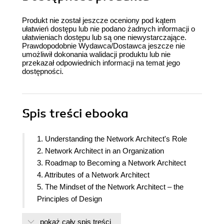
Produkt nie został jeszcze oceniony pod kątem
ułatwień dostępu lub nie podano żadnych informacji o
ułatwieniach dostępu lub są one niewystarczające.
Prawdopodobnie Wydawca/Dostawca jeszcze nie
umożliwił dokonania walidacji produktu lub nie
przekazał odpowiednich informacji na temat jego
dostępności.
Spis treści
ebooka
1. Understanding the Network Architect's Role
2. Network Architect in an Organization
3. Roadmap to Becoming a Network Architect
4. Attributes of a Network Architect
5. The Mindset of the Network Architect – the
Principles of Design
6. Foundations of Network Architect – Part 1:
pokaż cały spis treści
Route/Switch