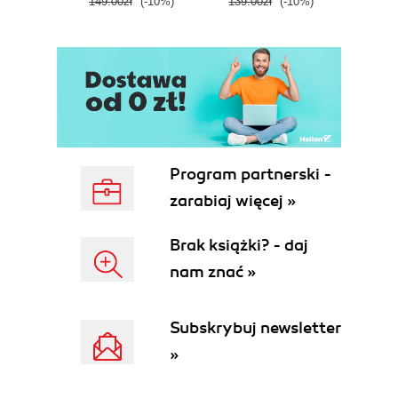
149.00zł
(-10%)
139.00zł
(-10%)
129.0
E
Program partnerski -
zarabiaj więcej »
Brak książki? - daj
nam znać »
Subskrybuj newsletter
»