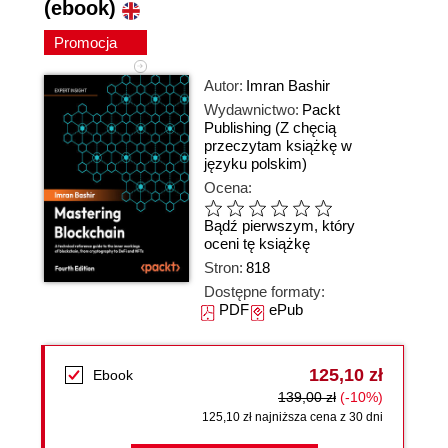
(ebook)
Promocja
Autor:
Imran Bashir
Wydawnictwo:
Packt
Publishing
(Z chęcią
przeczytam książkę w
języku polskim)
Ocena:
Bądź pierwszym, który
oceni tę książkę
Stron:
818
Dostępne formaty:
PDF
ePub
125,10 zł
Ebook
139,00 zł
(-10%)
125,10 zł najniższa cena z 30 dni