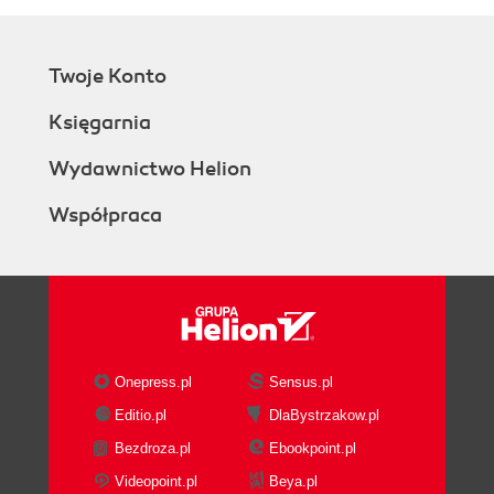
Twoje Konto
Księgarnia
Wydawnictwo Helion
Współpraca
Onepress.pl
Sensus.pl
Editio.pl
DlaBystrzakow.pl
Bezdroza.pl
Ebookpoint.pl
Videopoint.pl
Beya.pl