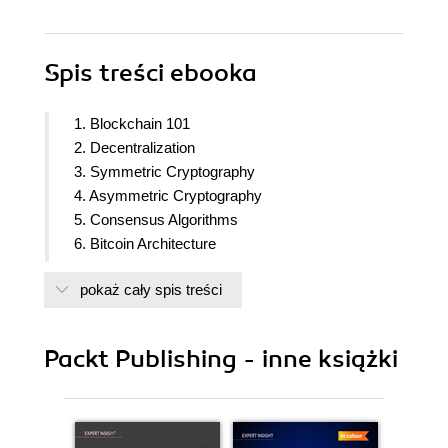
Spis treści
ebooka
1. Blockchain 101
2. Decentralization
3. Symmetric Cryptography
4. Asymmetric Cryptography
5. Consensus Algorithms
6. Bitcoin Architecture
7. Bitcoin in Practice
pokaż cały spis treści
8. Smart Contracts
9. Ethereum Architecture
10. Ethereum in Practice
Packt Publishing - inne książki
11. Tools, Languages, and Frameworks for
Ethereum Developers
12. Web3 Development Using Ethereum
13. The Merge and Beyond