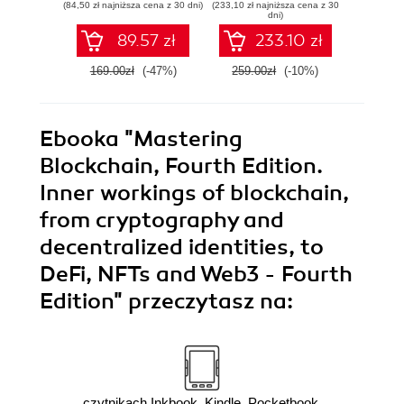
(84,50 zł najniższa cena z 30 dni)
(233,10 zł najniższa cena z 30
(161,10 zł 
contracts, DApps,
cond
dni)
cryptocurrencies,
tra
89.57 zł
233.10 zł
Ethereum, and
more - Third
169.00zł
(-47%)
259.00zł
(-10%)
179.0
Edition
Ebooka
"Mastering
Blockchain, Fourth Edition.
Inner workings of blockchain,
from cryptography and
decentralized identities, to
DeFi, NFTs and Web3 - Fourth
Edition"
przeczytasz na:
czytnikach Inkbook, Kindle, Pocketbook,