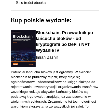
Spis treści
ebooka
Kup polskie wydanie:
Blockchain. Przewodnik po
łańcuchu bloków - od
kryptografii po DeFi i NFT.
Wydanie IV
Imran Bashir
Potencjał łańcucha bloków jest ogromny. W skrócie:
blockchain to publiczny rejestr, który staje się
ogólnoświatową, zdecentralizowaną księgą służącą do
rejestrowania, inwentaryzacji i organizowania transferów
wszelkiego rodzaju aktywów. Łańcuchy bloków są
podstawą kryptowalut, znajdują też zastosowanie w
wielu innych sektorach. Zrozumienie tej technologii jest
warunkiem skorzystania ze wszystkich jej zalet. To