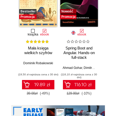
Bestseller
Nowość
Nowość
Promocja
Promocja
Promocj
książka
ebook
ebook
Mała księga
Spring Boot and
AI Und
wielkich szyfrów
Angular. Hands-on
Practi
full-stack
Threat
development with
and G
Dominik Robakowski
Java, Spring,
for 
Ahmad Gohar
,
Dimitrios Kyriakakis
Kris Kim
Angular and
(19,50 zł najniższa cena z 30 dni)
(116,10 zł najniższa cena z 30
(125,10 zł 
TypeScript -
dni)
Second Edition
19.89 zł
116.10 zł
39.00zł
(-49%)
129.00zł
(-10%)
139.0