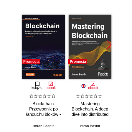
Promocja
Promocja
Promocj
książka
ebook
ebook
Blockchain.
Mastering
Ad
Przewodnik po
Blockchain. A deep
Bl
łańcuchu bloków -
dive into distributed
Develo
od kryptografii po
ledgers,
high
DeFi i NFT.
consensus
dece
Imran Bashir
Imran Bashir
Imran Ba
Wydanie IV
protocols, smart
appli